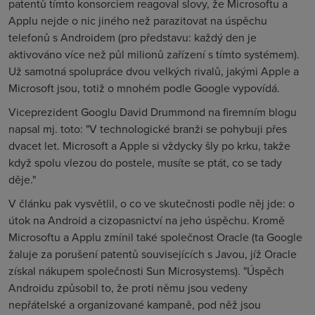
patentů tímto konsorciem reagoval slovy, že Microsoftu a
Applu nejde o nic jiného než parazitovat na úspěchu
telefonů s Androidem (pro představu: každý den je
aktivováno více než půl milionů zařízení s tímto systémem).
Už samotná spolupráce dvou velkých rivalů, jakými Apple a
Microsoft jsou, totiž o mnohém podle Google vypovídá.
Viceprezident Googlu David Drummond na firemním blogu
napsal mj. toto: "V technologické branži se pohybuji přes
dvacet let. Microsoft a Apple si vždycky šly po krku, takže
když spolu vlezou do postele, musíte se ptát, co se tady
děje."
V článku pak vysvětlil, o co ve skutečnosti podle něj jde: o
útok na Android a cizopasnictví na jeho úspěchu. Kromě
Microsoftu a Applu zmínil také společnost Oracle (ta Google
žaluje za porušení patentů souvisejících s Javou, jíž Oracle
získal nákupem společnosti Sun Microsystems). "Úspěch
Androidu způsobil to, že proti němu jsou vedeny
nepřátelské a organizované kampaně, pod něž jsou