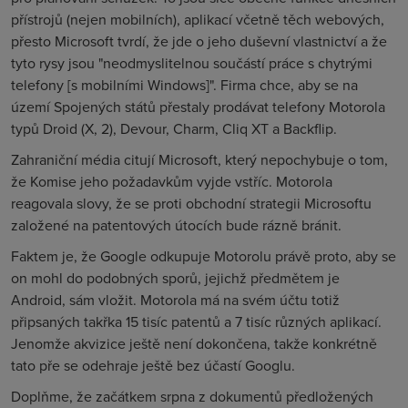
přístrojů (nejen mobilních), aplikací včetně těch webových,
přesto Microsoft tvrdí, že jde o jeho duševní vlastnictví a že
tyto rysy jsou "neodmyslitelnou součástí práce s chytrými
telefony [s mobilními Windows]". Firma chce, aby se na
území Spojených států přestaly prodávat telefony Motorola
typů Droid (X, 2), Devour, Charm, Cliq XT a Backflip.
Zahraniční média citují Microsoft, který nepochybuje o tom,
že Komise jeho požadavkům vyjde vstříc. Motorola
reagovala slovy, že se proti obchodní strategii Microsoftu
založené na patentových útocích bude rázně bránit.
Faktem je, že Google odkupuje Motorolu právě proto, aby se
on mohl do podobných sporů, jejichž předmětem je
Android, sám vložit. Motorola má na svém účtu totiž
připsaných takřka 15 tisíc patentů a 7 tisíc různých aplikací.
Jenomže akvizice ještě není dokončena, takže konkrétně
tato pře se odehraje ještě bez účastí Googlu.
Doplňme, že začátkem srpna z dokumentů předložených