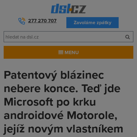
277 270 707
Zavoláme zpátky
MENU
Patentový blázinec
nebere konce. Teď jde
Microsoft po krku
androidové Motorole,
jejíž novým vlastníkem