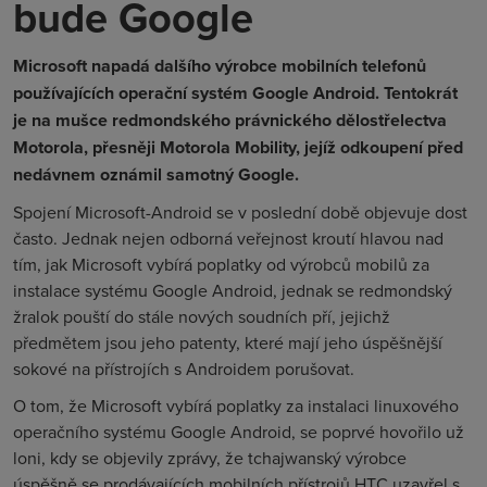
bude Google
Microsoft napadá dalšího výrobce mobilních telefonů
používajících operační systém Google Android. Tentokrát
je na mušce redmondského právnického dělostřelectva
Motorola, přesněji Motorola Mobility, jejíž odkoupení před
nedávnem oznámil samotný Google.
Spojení Microsoft-Android se v poslední době objevuje dost
často. Jednak nejen odborná veřejnost kroutí hlavou nad
tím, jak Microsoft vybírá poplatky od výrobců mobilů za
instalace systému Google Android, jednak se redmondský
žralok pouští do stále nových soudních pří, jejichž
předmětem jsou jeho patenty, které mají jeho úspěšnější
sokové na přístrojích s Androidem porušovat.
O tom, že Microsoft vybírá poplatky za instalaci linuxového
operačního systému Google Android, se poprvé hovořilo už
loni, kdy se objevily zprávy, že tchajwanský výrobce
úspěšně se prodávajících mobilních přístrojů HTC uzavřel s