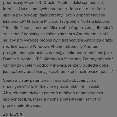
podepsány Microsoft, Oracle, Apple a další společnosti,
které se živí na umělých patentech. Jdou na to tak, že se
spojí a pak odkoupí další patenty, jako v případě Novellu
(skupina CPTN, kde je Microsoft i Apple) a Nortelu (skupina
"RockStar", kde jsou opět Microsoft a Apple); žádají 15 dolarů
za licenční poplatky za každé zařízení s Androidem; snaží
se, aby pro výrobce mobilů bylo licencování Androidu dražší
než licencování Windows Phone (přitom my Android
poskytujeme výrobcům zdarma); a dokonce soudí firmy jako
Barnes & Noble, HTC, Motorola a Samsung. Patenty původně
vznikly za účelem podpory inovací, jenže v poslední době
jsou patenty používány jako zbraň, která má inovace udusit."
Současný stav patentování i naprosto obyčejných a
obecných věcí je kritizován v posledních letech často.
Absurditu amerických patentů nedávno demonstrovala
společnost IBM, která si nechala patentovat i samotný
proces patentování...
26. 8. 2011