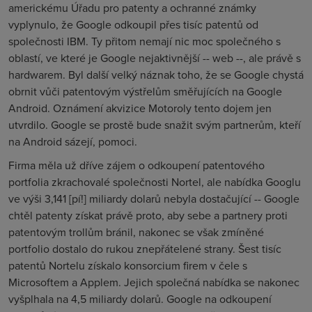
americkému Úřadu pro patenty a ochranné známky
vyplynulo, že Google odkoupil přes tisíc patentů od
společnosti IBM. Ty přitom nemají nic moc společného s
oblastí, ve které je Google nejaktivnější -- web --, ale právě s
hardwarem. Byl další velký náznak toho, že se Google chystá
obrnit vůči patentovým výstřelům směřujících na Google
Android. Oznámení akvizice Motoroly tento dojem jen
utvrdilo. Google se prostě bude snažit svým partnerům, kteří
na Android sázejí, pomoci.
Firma měla už dříve zájem o odkoupení patentového
portfolia zkrachovalé společnosti Nortel, ale nabídka Googlu
ve výši 3,141 [pí!] miliardy dolarů nebyla dostačující -- Google
chtěl patenty získat právě proto, aby sebe a partnery proti
patentovým trollům bránil, nakonec se však zmíněné
portfolio dostalo do rukou znepřátelené strany. Šest tisíc
patentů Nortelu získalo konsorcium firem v čele s
Microsoftem a Applem. Jejich společná nabídka se nakonec
vyšplhala na 4,5 miliardy dolarů. Google na odkoupení