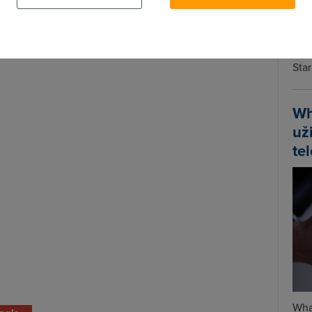
Spa
Time
Star
Wh
už
te
Wha