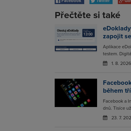
Facebook
Twitter
Go
Přečtěte si také
eDoklady
zapojit s
Aplikace eDo
testem. Digitá
1. 8. 2026
Facebook
během tř
Facebook a In
dnů. Tisíce už
23. 7. 20