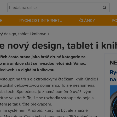
EB
RYCHLOST INTERNETU
ČLÁNKY
P
 design, tablet i knihovnu
 nový design, tablet i kn
ch často brána jako hráč druhé kategorie za
NE
to má ambice stát se hvězdou letošních Vánoc.
led webu a digitální knihovnu.
Ry
na
stoupit na trh s elektronickými čtečkami knih Kindle i
 získal celosvětovou dominanci. To ale neznamená,
 oblastech. Společnost je známá poměrně uvážlivým
tne ve ztrátě. To, že se rozhodla vstoupit do boje s
em je tak určité překvapení.
ačním systémem Android, který má být ale značně
n Marketem. Cena byla stanovena na 250 dolarů a za