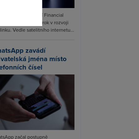
ceX podle informací Financial
s připravuje další krok v rozvoji
linku. Vedle satelitního internetu...
atsApp zavádí
ivatelská jména místo
lefonních čísel
tsApp začal postupně