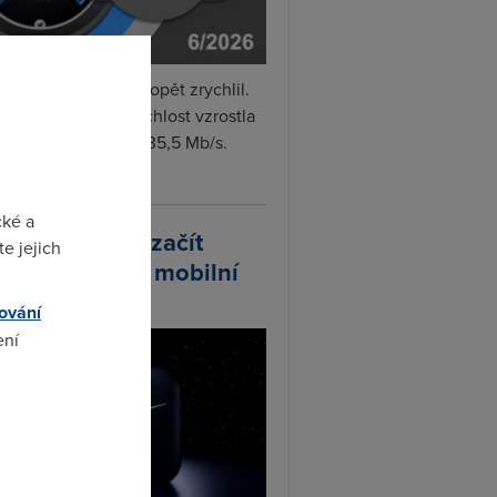
i internet v červnu opět zrychlil.
měrná naměřená rychlost vzrostla
iměsíčně o 4 % na 35,5 Mb/s.
vejte...
cké a
arlink plánuje začít
e jejich
odávat vlastní mobilní
ify
ování
ení
omto