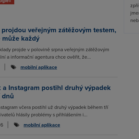
ogle+
zpř
jmen
nebu
 projdou veřejným zátěžovým testem,
e může každý
klady projde v polovině srpna veřejným zátěžovým
lní a informační agentura chce ověřit, že...
mobilní aplikace
 a Instagram postihl druhý výpadek
í dnů
stagram včera postihl už druhý výpadek během tří
ivatelů hlásily problémy s přihlášením i...
26
mobilní aplikace