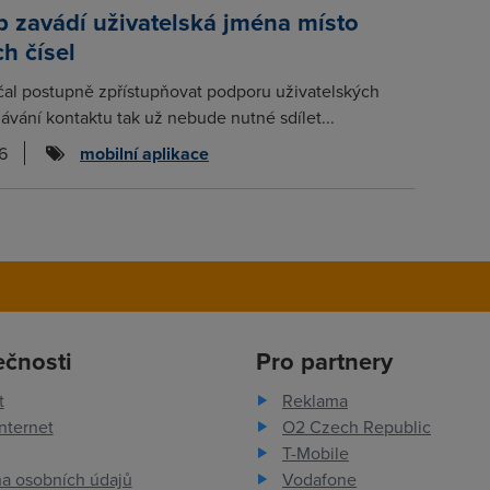
 zavádí uživatelská jména místo
ch čísel
al postupně zpřístupňovat podporu uživatelských
dávání kontaktu tak už nebude nutné sdílet...
6
mobilní aplikace
ečnosti
Pro partnery
t
Reklama
nternet
O2 Czech Republic
T-Mobile
a osobních údajů
Vodafone