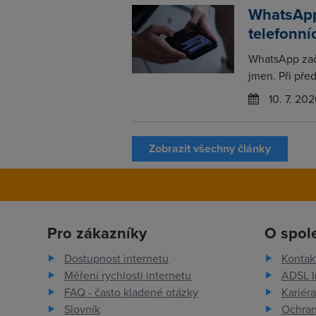
WhatsApp
telefonní
WhatsApp zač
jmen. Při pře
10. 7. 202
Zobrazit všechny články
Pro zákazníky
O spol
Dostupnost internetu
Kontak
Měření rychlosti internetu
ADSL I
FAQ - často kladené otázky
Kariéra
Slovník
Ochran