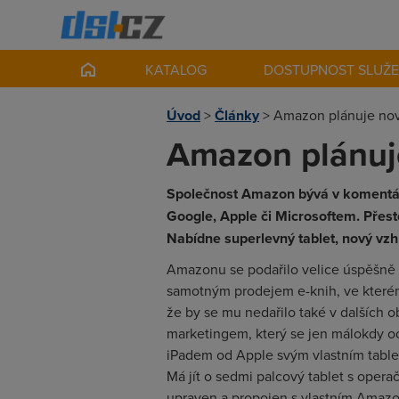
KATALOG
DOSTUPNOST SLUŽ
Úvod
>
Články
>
Amazon plánuje nový
Amazon plánuje
Společnost Amazon bývá v komentáří
Google, Apple či Microsoftem. Přes
Nabídne superlevný tablet, nový vzh
Amazonu se podařilo velice úspěšně v
samotným prodejem e-knih, ve kterém
že by se mu nedařilo také v dalších
marketingem, který se jen málokdy oci
iPadem od Apple svým vlastním tablet
Má jít o sedmi palcový tablet s oper
upraven a propojen s vlastním Amazo