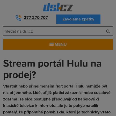
277 270 707
Zavoláme zpátky
MENU
Stream portál Hulu na
prodej?
Vlastnit nebo přinejmenším řídit portál Hulu nemůže být
nic příjemného. Lidé, ať již platící zákazníci nebo cucalové
zdarma, se sice postupně přesouvají od kabelové či
klasické televize k internetu, ale je to pohyb natolik
pomalý, že připomíná pohyb skla, které je technicky vzato