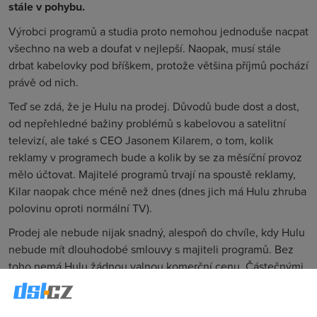
stále v pohybu.
Výrobci programů a studia proto nemohou jednoduše nacpat
všechno na web a doufat v nejlepší. Naopak, musí stále
drbat kabelovky pod bříškem, protože většina příjmů pochází
právě od nich.
Teď se zdá, že je Hulu na prodej. Důvodů bude dost a dost,
od nepřehledné bažiny problémů s kabelovou a satelitní
televizí, ale také s CEO Jasonem Kilarem, o tom, kolik
reklamy v programech bude a kolik by se za měsíční provoz
mělo účtovat. Majitelé programů trvají na spoustě reklamy,
Kilar naopak chce méně než dnes (dnes jich má Hulu zhruba
polovinu oproti normální TV).
Prodej ale nebude nijak snadný, alespoň do chvíle, kdy Hulu
nebude mít dlouhodobé smlouvy s majiteli programů. Bez
toho nemá Hulu žádnou valnou komerční cenu. Částečnými
majiteli jsou ale firmy jako Disney a Fox, které ve chvíli, kdy
Hulu změní vlastníka, určitě nebudou nijak nakloněni