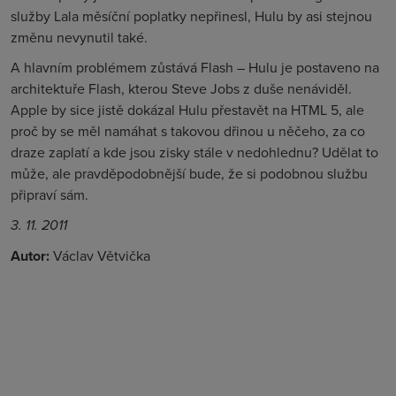
služby Lala měsíční poplatky nepřinesl, Hulu by asi stejnou
změnu nevynutil také.
A hlavním problémem zůstává Flash – Hulu je postaveno na
architektuře Flash, kterou Steve Jobs z duše nenáviděl.
Apple by sice jistě dokázal Hulu přestavět na HTML 5, ale
proč by se měl namáhat s takovou dřinou u něčeho, za co
draze zaplatí a kde jsou zisky stále v nedohlednu? Udělat to
může, ale pravděpodobnější bude, že si podobnou službu
připraví sám.
3. 11. 2011
Autor:
Václav Větvička