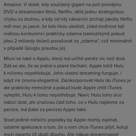
Amazon. V době, kdy současný gigant na poli pronájmu
DVD a streamování filmů, Netflix, dělá jednu strategickou
chybu za druhou, a kdy od něj zákazníci prchají jakoby Neflix
měl mor, je jasné, že kdo Hulu ukořistí, získá možnost být
reálnou konkurencí prakticky zdarma (samozřejmě pokud
jdou 2 miliardy dolarů považovat za „zdarma“, což minimálně
v případě Googlu pravdou je).
Mluví se také o Applu, který má určitě peněz víc než dost.
Zdá se ale, že se jedná o plané tlachání. Apple totiž Hulu
k ničemu nepotřebuje. Jeho vlastní streaming funguje, i
když ne zrovna elegantně. Zainkorporovat Hulu do iTunes je
ale prakticky nemožné a pokud bude Apple chtít iTunes
vylepšit, Hulu k tomu nepotřebuje. Navíc Hulu toho sice
nabízí dost, ale značnou část toho, co v Hulu najdeme za
peníze, má (také za peníze) Apple také.
Snad jedině měsíční poplatky by Apple mohly zajímat,
ostatně spekulace o tom, že s nimi chce iTunes přijít, kolují
mezi experty již dosti dlouho. Ale nákup streamingové