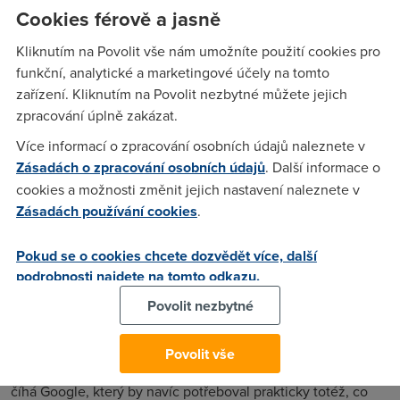
představě nabízet své programy jinak, než podle vlastních
Cookies férově a jasně
představ.
Kliknutím na Povolit vše nám umožníte použití cookies pro
Majitelé programů navíc tlačí na to, aby platící zákazníci
funkční, analytické a marketingové účely na tomto
Hulu prokázali, že si platí za kabelovku nebo satelit, jinak že
zařízení. Kliknutím na Povolit nezbytné můžete jejich
si budou moci nové show prohlížet až s týdenním
zpracování úplně zakázat.
zpožděním. To ale bude lidem, dnes platícím 8 dolarů
měsíčně za to, že si nové show mohou prohlížet pouhých 24
Více informací o zpracování osobních údajů naleznete v
hodin po premiéře, značně proti srsti.
Zásadách o zpracování osobních údajů
. Další informace o
Kdo tedy může mít o Hulu zájem? Odhadovaná cena kolem 2
cookies a možnosti změnit jejich nastavení naleznete v
miliard dolarů rozhodně nepředstavuje nějaké drobné. První
Zásadách používání cookies
.
zájem projevila firma Yahoo, která má sama do kapsy
hluboko a kdyby nedostávala finanční injekce od zájemců o
Pokud se o cookies chcete dozvědět více, další
vlastní pohlcení, už by dávno padla. Pravděpodobnějším
podrobnosti najdete na tomto odkazu.
kupujícím může být Amazon, který má najednou peněz dost
Povolit nezbytné
a snaží se zvýšit svoji dosud mizivou nabídku on-line
programů.
Povolit vše
A pokud se zajímá o něco Amazon, je jasné, že v pozadí
číhá Google, který by navíc potřeboval prakticky totéž, co