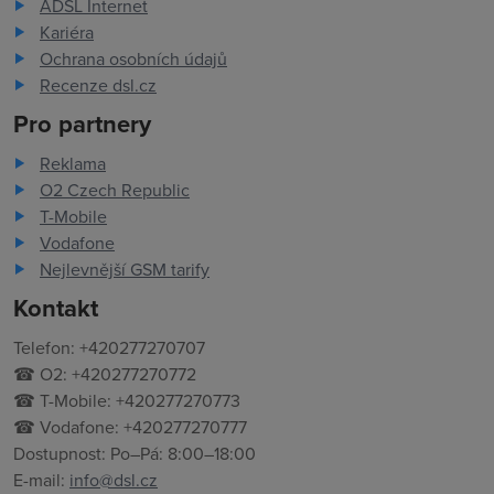
ADSL Internet
Kariéra
Ochrana osobních údajů
Recenze dsl.cz
Pro partnery
Reklama
O2 Czech Republic
T-Mobile
Vodafone
Nejlevnější GSM tarify
Kontakt
Telefon: +420277270707
☎ O2: +420277270772
☎ T-Mobile: +420277270773
☎ Vodafone: +420277270777
Dostupnost: Po–Pá: 8:00–18:00
E-mail:
info@dsl.cz