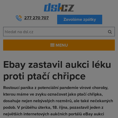
277 270 707
Zavoláme zpátky
MENU
Ebay zastavil aukci léku
proti ptačí chřipce
Rostoucí panika z potenciální pandemie virové choroby,
kterou máme ve zvyku označovat jako ptačí chřipka,
dosahuje nejen nebývalých rozměrů, ale také nečekaných
podob. V průběhu úterka, 18. října, pozastavil jeden z
největších internetových aukčních portálů eBay aukci