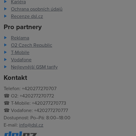
Kariéra
Ochrana osobních údajů
Recenze dsl.cz
Pro partnery
Reklama
O2 Czech Republic
T-Mobile
Vodafone
Nejlevnější GSM tarify
Kontakt
Telefon: +420277270707
☎ O2: +420277270772
☎ T-Mobile: +420277270773
☎ Vodafone: +420277270777
Dostupnost: Po–Pá: 8:00–18:00
E-mail:
info@dsl.cz