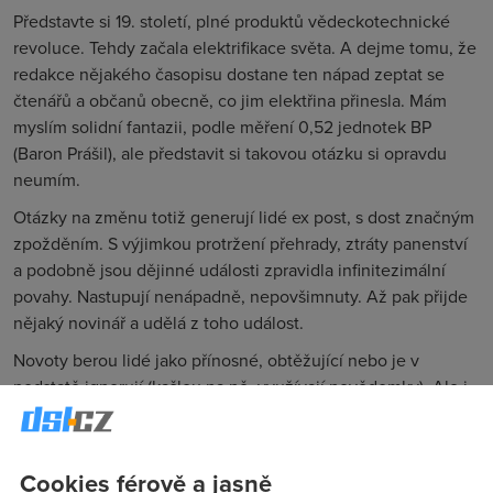
Představte si 19. století, plné produktů vědeckotechnické
revoluce. Tehdy začala elektrifikace světa. A dejme tomu, že
redakce nějakého časopisu dostane ten nápad zeptat se
čtenářů a občanů obecně, co jim elektřina přinesla. Mám
myslím solidní fantazii, podle měření 0,52 jednotek BP
(Baron Prášil), ale představit si takovou otázku si opravdu
neumím.
Otázky na změnu totiž generují lidé ex post, s dost značným
zpožděním. S výjimkou protržení přehrady, ztráty panenství
a podobně jsou dějinné události zpravidla infinitezimální
povahy. Nastupují nenápadně, nepovšimnuty. Až pak přijde
nějaký novinář a udělá z toho událost.
Novoty berou lidé jako přínosné, obtěžující nebo je v
podstatě ignorují (kašlou na ně, využívají nevědomky). Ale i
ty přínosné používají mimoděk. Neznám nikoho, kdo by
zapnul spotřebič a děkoval Bohu za dar elektřiny, stejně jako
každý telefonuje mobilem, aniž by mu v tu chvíli prolétlo
Cookies férově a jasně
myslí nepohodlí nespolehlivých a močí prosáklých