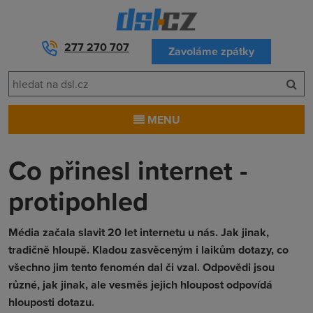
277 270 707
Zavoláme zpátky
MENU
Co přinesl internet -
protipohled
Média začala slavit 20 let internetu u nás. Jak jinak,
tradičně hloupě. Kladou zasvěceným i laikům dotazy, co
všechno jim tento fenomén dal či vzal. Odpovědi jsou
různé, jak jinak, ale vesměs jejich hloupost odpovídá
hlouposti dotazu.