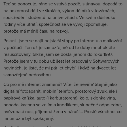
Teď se ponocuje, ráno se vstává pozdě, s únavou, dopadá to
na pozornost dětí ve školách, výkon dělníků v továrnách,
soustředění studentů na univerzitách. Ve svém důsledku
rodiny více utratí, společnost se ve vývoji zpomaluje,
protože má méně času na rozvoj.
Pokusil jsem se najít nejstarší stopy po internetu a mailování
v počítači. Ten už je samozřejmě od té doby mnohokráte
resuscitovaný, takže jsem se dostal jenom do roku 1997.
Protože jsem v tu dobu už šest let pracoval v Softwarových
novinách, je jisté, že mi pár let chybí, i když na dvacet let
samozřejmě nedosáhnu.
Co pro mě internet znamená? Víte, že nevím? Stejně jako
digitální fotoaparát, mobilní telefon, prostorový zvuk, ale i
papírová knížka, auto (i karburátorem), kolo, sklenka vína,
pohoda, kachna se zelím a knedlíkem, slunečné odpoledne,
hvězdnatá noc, příjemná žena v náručí... Prostě všechno, co
mi umožní být spokojený.