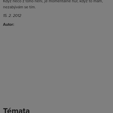
Když něco z toho není, je momentálně hůř, když to mám,
nezabývám se tím.
15. 2. 2012
Autor:
Témata