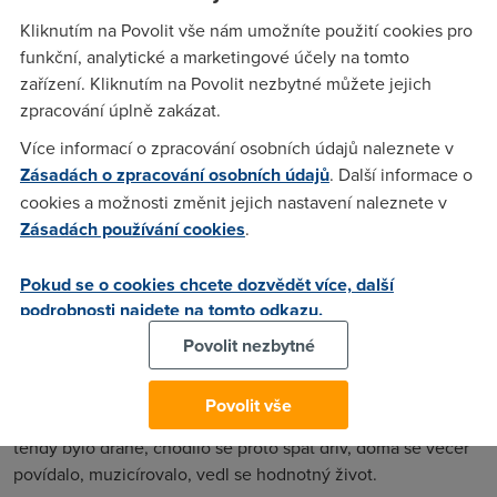
telefonních budek.
Kliknutím na Povolit vše nám umožníte použití cookies pro
funkční, analytické a marketingové účely na tomto
Doufám, že tento úvod přesvědčil i zarputilce, proč jsem
zařízení. Kliknutím na Povolit nezbytné můžete jejich
alergický na podobné ankety, zejména však na odpovědi
zpracování úplně zakázat.
jejich účastníků. "Krade mi čas, bere mi soukromí..." zní jedna
z nejčastějších výhrad. Kdo tomu člověku brání, aby pořád
Více informací o zpracování osobních údajů naleznete v
nesurfoval po nesmyslných stránkách bez zbla užitečné
Zásadách o zpracování osobních údajů
. Další informace o
informace, necpal své údaje, kdekoli o ně požádají, nastavují
cookies a možnosti změnit jejich nastavení naleznete v
si zasílání spamů o preferovaném zboží či službách? Stejné
Zásadách používání cookies
.
typy nadávaly a nadávají na televizi, jako kdyby tam nebyl
čudlík On/Off.
Pokud se o cookies chcete dozvědět více, další
podrobnosti najdete na tomto odkazu.
Krádež času, soukromí, možností se vzdělávat, cestovat, žít
kulturně, to jsou výhrady lidí, pro které je škoda i vynález
Povolit nezbytné
elektřiny a rozvodných sítí. Představte si měšťana v 19.
století, který na otázku, co mu přinesla elektřina, odpoví
Povolit vše
něco v tom duchu – kdeže louče a petrolejky jsou. Svícení
tehdy bylo drahé, chodilo se proto spát dřív, doma se večer
povídalo, muzicírovalo, vedl se hodnotný život.