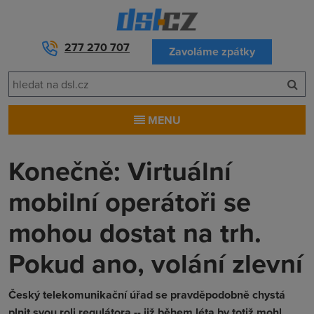
277 270 707
Zavoláme zpátky
MENU
Konečně: Virtuální
mobilní operátoři se
mohou dostat na trh.
Pokud ano, volání zlevní
Český telekomunikační úřad se pravděpodobně chystá
plnit svou roli regulátora -- již během léta by totiž mohl