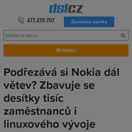
277 270 707
Zavoláme zpátky
MENU
Podřezává si Nokia dál
větev? Zbavuje se
desítky tisíc
zaměstnanců i
linuxového vývoje