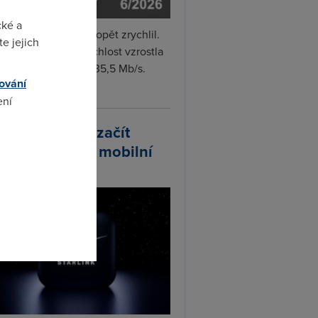
cké a
i internet v červnu opět zrychlil.
e jejich
měrná naměřená rychlost vzrostla
iměsíčně o 4 % na 35,5 Mb/s.
ování
vejte...
ení
arlink plánuje začít
odávat vlastní mobilní
omto
ify