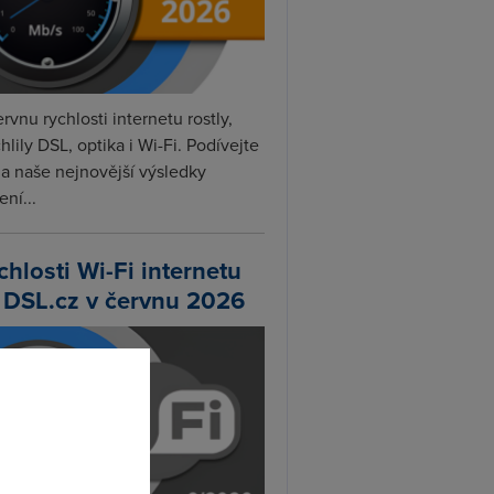
rvnu rychlosti internetu rostly,
hlily DSL, optika i Wi-Fi. Podívejte
na naše nejnovější výsledky
ní...
chlosti Wi-Fi internetu
 DSL.cz v červnu 2026