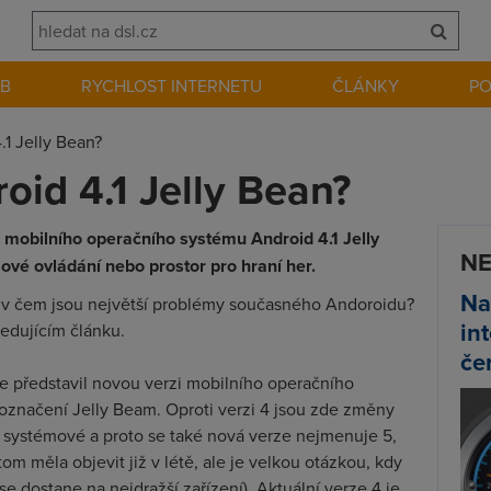
EB
RYCHLOST INTERNETU
ČLÁNKY
P
.1 Jelly Bean?
oid 4.1 Jelly Bean?
 mobilního operačního systému Android 4.1 Jelly
NE
sové ovládání nebo prostor pro hraní her.
Na
a v čem jsou největší problémy současného Andoroidu?
in
edujícím článku.
če
e představil novou verzi mobilního operačního
označení Jelly Beam. Oproti verzi 4 jsou zde změny
mo systémové a proto se také nová verze nejmenuje 5,
tom měla objevit již v létě, ale je velkou otázkou, kdy
e dostane na nejdražší zařízení). Aktuální verze 4 je