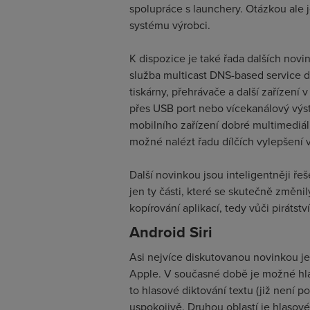
spolupráce s launchery. Otázkou ale
systému výrobci.
K dispozice je také řada dalších novi
služba multicast DNS-based service d
tiskárny, přehrávače a další zařízení 
přes USB port nebo vícekanálový výs
mobilního zařízení dobré multimediáln
možné nalézt řadu dílčích vylepšení 
Další novinkou jsou inteligentněji řeš
jen ty části, které se skutečně změn
kopírování aplikací, tedy vůči pirátství
Android Siri
Asi nejvíce diskutovanou novinkou je
Apple. V současné době je možné hla
to hlasové diktování textu (již není po
uspokojivě. Druhou oblastí je hlasové