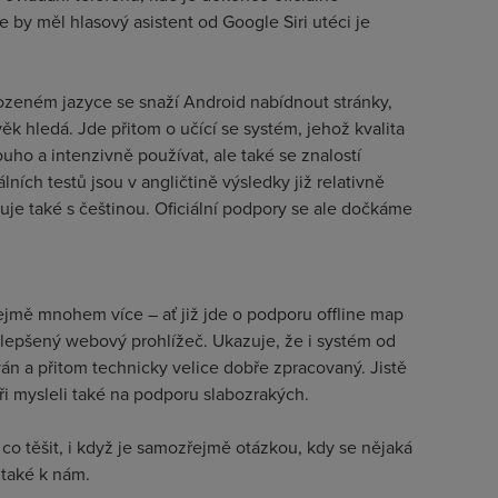
e by měl hlasový asistent od Google Siri utéci je
ozeném jazyce se snaží Android nabídnout stránky,
ěk hledá. Jde přitom o učící se systém, jehož kvalita
louho a intenzivně používat, ale také se znalostí
lních testů jsou v angličtině výsledky již relativně
uje také s češtinou. Oficiální podpory se ale dočkáme
jmě mnohem více – ať již jde o podporu offline map
pšený webový prohlížeč. Ukazuje, že i systém od
n a přitom technicky velice dobře zpracovaný. Jistě
áři mysleli také na podporu slabozrakých.
o těšit, i když je samozřejmě otázkou, kdy se nějaká
 také k nám.