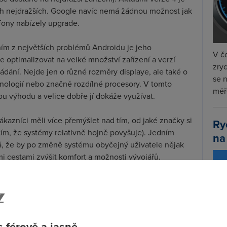
těch nejdražších. Google navíc nemá žádnou možnost jak
efony nabízely upgrade.
ním z největších problémů Androidu je jeho
V če
e optimalizovat na velké množství zařízení a verzí
zryc
dání. Nejde jen o různé rozměry displaye, ale také o
se 
ologií nebo značně rozdílné procesory. V tomto
měře
 výhodu a velice dobře jí dokáže využívat.
ákazníci měli více přemýšlet nad tím, od jaké značky si
Ry
tím, že systémy relativně hojně povyšuje). Jedním
na
, že by po změně systému obyčejný uživatele nějak
ými cestami zvýšit komfort a možnosti vývojářů.
 se podívat alespoň na některé novinky, které Android
něji.
 férově a jasně