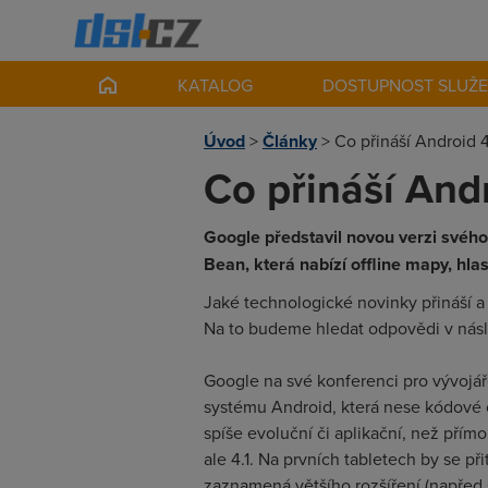
KATALOG
DOSTUPNOST SLUŽ
Úvod
>
Články
>
Co přináší Android 4
Co přináší Andr
Google představil novou verzi svého
Bean, která nabízí offline mapy, hla
Jaké technologické novinky přináší 
Na to budeme hledat odpovědi v násl
Google na své konferenci pro vývojář
systému Android, která nese kódové 
spíše evoluční či aplikační, než pří
ale 4.1. Na prvních tabletech by se při
zaznamená většího rozšíření (napřed s