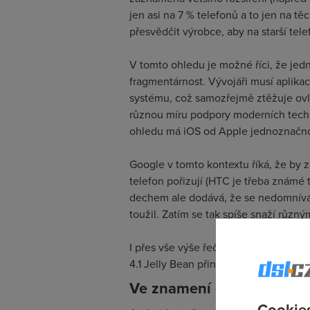
jen asi na 7 % telefonů a to jen na 
přesvědčit výrobce, aby na starší tel
V tomto ohledu je možné říci, že jed
fragmentárnost. Vývojáři musí aplikac
systému, což samozřejmě ztěžuje ovlá
různou míru podpory moderních techn
ohledu má iOS od Apple jednoznačnou
Google v tomto kontextu říká, že by z
telefon pořizují (HTC je třeba známé 
dechem ale dodává, že se nedomnívá
toužil. Zatím se tak spíše snaží různ
I přes vše výše řečené má jistě smysl
4.1 Jelly Bean přináší poněkud podrob
Ve znamení optimalizace
Cookies