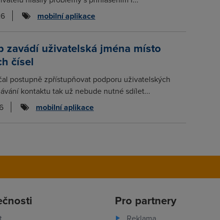
26
mobilní aplikace
 zavádí uživatelská jména místo
ch čísel
al postupně zpřístupňovat podporu uživatelských
dávání kontaktu tak už nebude nutné sdílet...
6
mobilní aplikace
ečnosti
Pro partnery
t
Reklama