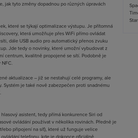
 je, jak tyto změny dopadnou po různých úpravách
Spa
Time
Star
nek, které se týkají optimalizace výstupu. Je přítomná
iscovery, která umožňuje přes WiFi přímo ovládat
v síti, dále USB audio pro automatický přenos zvuku
tup. Jde tedy o novinky, které umožní vybudovat z
í centrum, kvalitně propojené se sítí. Podobně je
v NFC.
ené aktualizace – již se nestahují celé programy, ale
ily. Systém je také nově zabezpečen proti snadnému
.
 hlasový asistent, tedy přímá konkurence Siri od
sové ovládání používat v několika rovinách. Předně je
třebo připojení na síť), které už funguje velice
 ovládání telefonu, kde je dokonce oficiálně