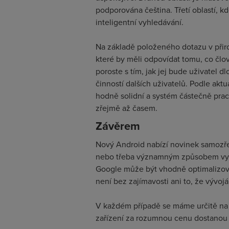
podporována čeština. Třetí oblastí, kd
inteligentní vyhledávání.
Na základě položeného dotazu v přir
které by měli odpovídat tomu, co člov
poroste s tím, jak jej bude uživatel d
činností dalších uživatelů. Podle aktuá
hodně solidní a systém částečně prac
zřejmě až časem.
Závěrem
Nový Android nabízí novinek samozře
nebo třeba významným způsobem vyle
Google může být vhodně optimalizová
není bez zajímavosti ani to, že vývoj
V každém případě se máme určitě na c
zařízení za rozumnou cenu dostanou