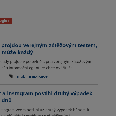
ogle+
 projdou veřejným zátěžovým testem,
e může každý
klady projde v polovině srpna veřejným zátěžovým
lní a informační agentura chce ověřit, že...
mobilní aplikace
 a Instagram postihl druhý výpadek
í dnů
stagram včera postihl už druhý výpadek během tří
ivatelů hlásily problémy s přihlášením i...