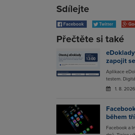
Sdílejte
Facebook
Twitter
Go
Přečtěte si také
eDoklady
zapojit s
Aplikace eDo
testem. Digitá
1. 8. 2026
Facebook
během tř
Facebook a In
dnů. Tisíce už