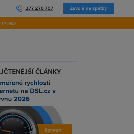
277 270 707
Zavoláme zpátky
ORADNA
JČTENĚJŠÍ ČLÁNKY
měřené rychlosti
ternetu na DSL.cz v
rvnu 2026