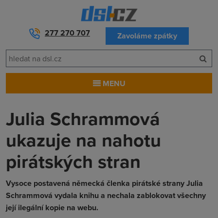
277 270 707
Zavoláme zpátky
MENU
Julia Schrammová
ukazuje na nahotu
pirátských stran
Vysoce postavená německá členka pirátské strany Julia
Schrammová vydala knihu a nechala zablokovat všechny
její ilegální kopie na webu.