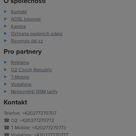
O společnosti
Kontakt
ADSL Internet
Kariéra
Ochrana osobních údajů
Recenze dsl.cz
Pro partnery
Reklama
O2 Czech Republic
T-Mobile
Vodafone
Nejlevnější GSM tarify
Kontakt
Telefon: +420277270707
☎ O2: +420277270772
☎ T-Mobile: +420277270773
☎ Vodafone: +420277270777