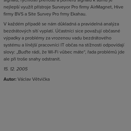
nejlepší využít přístroje Surveyor Pro firmy AirMagnet, Hive
firmy BVS a Site Survey Pro frmy Ekahau.
V každém případě se nám důkladná a pravidelná analýza
bezdrátových sítí vyplatí. Účastníci sice považují občasné
výpadky a problémy za vrozenou vadu bezdrátového
systému a línější pracovníci IT občas na stížnosti odpovídají
slovy: „Buďte rádi, že Wi-Fi vůbec máte“, řada problémů jde
ale při troše snahy odstranit.
15. 12. 2005
Autor:
Václav Větvička