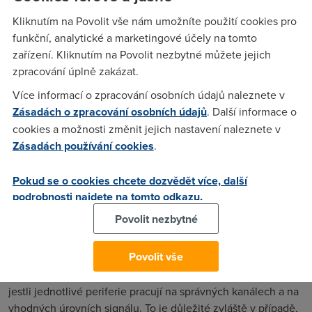
připojuje ke kompatibilnímu iPaqu pomocí interface compact
Kliknutím na Povolit vše nám umožníte použití cookies pro
flash. Nejedná se ale o levnou záležitost, i když ceny
funkční, analytické a marketingové účely na tomto
v poslední době výrazně poklesly, stále se pohybují kolem 4
zařízení. Kliknutím na Povolit nezbytné můžete jejich
tisíc dolarů.
zpracování úplně zakázat.
ISMS Mobile
firmy Cognio je prodáván i pod jmény firem
Více informací o zpracování osobních údajů naleznete v
AirMagnet a WildPackets a je určen pro připojení k laptopu.
Zásadách o zpracování osobních údajů
. Další informace o
Jedná se o PCMCIA adaptér, a o software založené na
cookies a možnosti změnit jejich nastavení naleznete v
Windows, které identifikuje interference. Pro práci je vhodné
Zásadách používání cookies
.
odpojit zabudovaný bezdrátový adaptér, neboť jeho blízkost
k anténě může zkreslovat výsledky hledání. Systém
Pokud se o cookies chcete dozvědět více, další
podporuje obě spektra, takže je vhodný pro systémy 802.11
podrobnosti najdete na tomto odkazu.
a/b/g. Pokud si tento výrobek koupíme od jiných firem než
Cognio, dostaneme prakticky identický systém, lišící se
Povolit nezbytné
pouze použitým softwarem. Z hlediska funkčnosti jsou
identické.
Povolit vše
Vedle obyčejných interferencí je vhodné kontrolovat i to,
jestli jednotlivé periferie pracují na správných kanálech a na
vhodných úrovních signálu. To je důležité zvláště v případě,