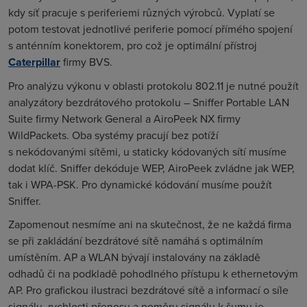
kdy síť pracuje s periferiemi různých výrobců. Vyplatí se
potom testovat jednotlivé periferie pomocí přímého spojení
s anténním konektorem, pro což je optimální přístroj
Caterpillar
firmy BVS.
Pro analýzu výkonu v oblasti protokolu 802.11 je nutné použít
analyzátory bezdrátového protokolu – Sniffer Portable LAN
Suite firmy Network General a AiroPeek NX firmy
WildPackets. Oba systémy pracují bez potíží
s nekódovanými sítěmi, u staticky kódovaných sítí musíme
dodat klíč. Sniffer dekóduje WEP, AiroPeek zvládne jak WEP,
tak i WPA-PSK. Pro dynamické kódování musíme použít
Sniffer.
Zapomenout nesmíme ani na skutečnost, že ne každá firma
se při zakládání bezdrátové sítě namáhá s optimálním
umístěním. AP a WLAN bývají instalovány na základě
odhadů či na podkladě pohodlného přístupu k ethernetovým
AP. Pro grafickou ilustraci bezdrátové sítě a informací o síle
signálu, rychlosti přenosu a poměru signálu k šumu je