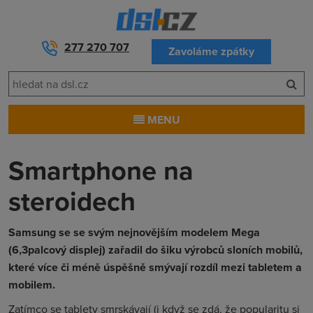
277 270 707
Zavoláme zpátky
MENU
Smartphone na
steroidech
Samsung se se svým nejnovějším modelem Mega
(6,3palcový displej) zařadil do šiku výrobců sloních mobilů,
které více či méně úspěšně smývají rozdíl mezi tabletem a
mobilem.
Zatímco se tablety smrskávají (i když se zdá, že popularitu si