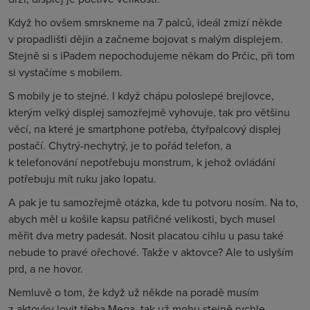
Když ho ovšem smrskneme na
7 palců
, ideál zmizí někde
v propadlišti dějin a začneme bojovat s malým displejem.
Stejně si s iPadem nepochodujeme někam do Prčic, při tom
si vystačíme s mobilem.
S mobily je to stejné. I když chápu poloslepé brejlovce,
kterým velký displej samozřejmě vyhovuje, tak pro většinu
věcí, na které je smartphone potřeba, čtyřpalcový displej
postačí. Chytrý-nechytrý, je to pořád telefon, a
k telefonování nepotřebuju monstrum, k jehož ovládání
potřebuju mít ruku jako lopatu.
A pak je tu samozřejmě otázka, kde tu potvoru nosím. Na to,
abych měl u košile kapsu patřičné velikosti, bych musel
měřit dva metry padesát. Nosit placatou cihlu u pasu také
nebude to pravé ořechové. Takže v aktovce? Ale to uslyším
prd, a ne hovor.
Nemluvě o tom, že když už někde na poradě musím
z aktovky lovit třeba Mega, tak už mohu stejně rychle