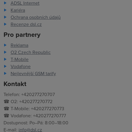
ADSL Internet
Kariéra
Ochrana osobních údajů
Recenze dsl.cz
Pro partnery
Reklama
O2 Czech Republic
T-Mobile
Vodafone
Nejlevnější GSM tarify
Kontakt
Telefon: +420277270707
☎ O2: +420277270772
☎ T-Mobile: +420277270773
☎ Vodafone: +420277270777
Dostupnost: Po–Pá: 8:00–18:00
E-mail:
info@dsl.cz