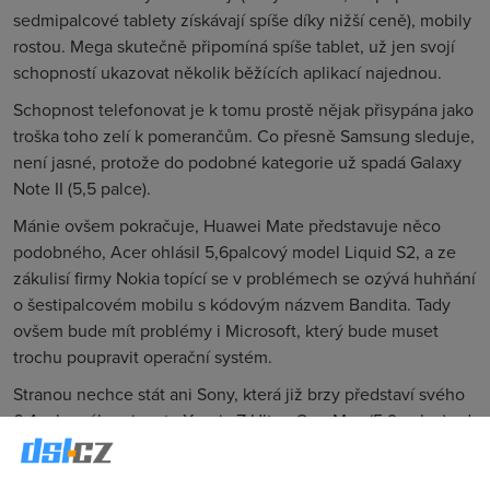
sedmipalcové tablety získávají spíše díky nižší ceně), mobily
rostou. Mega skutečně připomíná spíše tablet, už jen svojí
schopností ukazovat několik běžících aplikací najednou.
Schopnost telefonovat je k tomu prostě nějak přisypána jako
troška toho zelí k pomerančům. Co přesně Samsung sleduje,
není jasné, protože do podobné kategorie už spadá Galaxy
Note II (
5,5 palce
).
Mánie ovšem pokračuje, Huawei Mate představuje něco
podobného, Acer ohlásil 5,6palcový model Liquid S2, a ze
zákulisí firmy Nokia topící se v problémech se ozývá huhňání
o šestipalcovém mobilu s kódovým názvem Bandita. Tady
ovšem bude mít problémy i Microsoft, který bude muset
trochu poupravit operační systém.
Stranou nechce stát ani Sony, která již brzy představí svého
6,4palcového giganta Xperia Z Ultra. One Max (
5,9 palce
) od
HTC je stále sporný, protože informace a fotografie, které se
o něm dostávají na svět, firma urputně popírá.