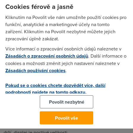
Cookies férově a jasně
Je jasné, že se firmy prostě zoufale snaží obměňovat svoji
nabídku. A že přitom často kanibalizují prodej svých dalších
Kliknutím na Povolit vše nám umožníte použití cookies pro
modelů, to je jedno. Samsung je klasickým příkladem snahy
funkční, analytické a marketingové účely na tomto
pokrýt nabídkou všechno, od prcků (relativních) až po
zařízení. Kliknutím na Povolit nezbytné můžete jejich
mastodonty. Samsung prostě pokračuje ve své politice
zpracování úplně zakázat.
kobercového bombardování trhu všemi možnými velikostmi
displejů. Zní to podivně, ale zatím to vychází.
Více informací o zpracování osobních údajů naleznete v
Zásadách o zpracování osobních údajů
. Další informace o
Ostatně proč ne, samotná krabička stojí pakatel a střeva jsou
cookies a možnosti změnit jejich nastavení naleznete v
povětšinou stejná. Na druhé straně ale platí, že do
Zásadách používání cookies
.
nekonečna to dělat nejde, Samsungu prostě jednou musí
dojít pára, protože všechny použitelné velikosti displeje již
Pokud se o cookies chcete dozvědět více, další
na trhu budou. A o tom, že by byly všechny stejně populární,
podrobnosti najdete na tomto odkazu.
si dovolím s úspěchem pochybovat.
Povolit nezbytné
Přitom se „úspěšně“ stírají základní vlastnosti, které
z dotyčné periférie udělaly trhák. Tablet klasické velikosti,
Povolit vše
řekněme iPad, samozřejmě není na práci nic moc, ale na
surfování, e-mail, písničky a filmy je téměř ideální. Slušně se
drží, displej je poctivé velikosti.