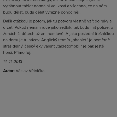
vytáhnout tablet normální velikosti a všechno, co na něm
budu dělat, budu dělat výrazně pohodlněji.
Další otázkou je potom, jak tu potvoru vlastně vzít do ruky a
držet. Pokud nemám ruce jako sedlák, tak budu mít potíže, o
ženách či dětech už ani nemluvě. A jako poslední třešničkou
na dortu je tu název. Anglický termín „phablet“ je poměrně
strašidelný, český ekvivalent „tabletomobil“ je pak ještě
horší. Přímo fuj.
14. 11. 2013
Autor:
Václav Větvička