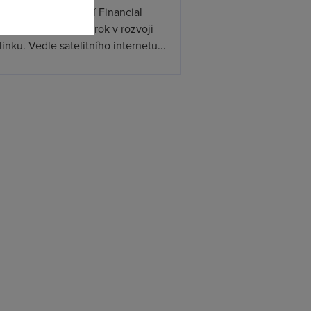
ceX podle informací Financial
s připravuje další krok v rozvoji
linku. Vedle satelitního internetu...