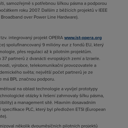
 síti, samozřejmě s potřebnou šířkou pásma a podporou
čátkem roku 2007. Dalším z běžících projektů v IEEE
r Broadband over Power Line Hardware
).
 tzv. integrovaný projekt
OPERA
www.ist-opera.org
ce
) spolufinancovaný 9 milióny eur z fondů EU, který
ologie, přes regulaci až k pilotním projektům.
37 partnerů z dvanácti evropských zemí a Izraele.
nosti, výrobce, telekomunikační provozovatele a
mického světa; největší počet partnerů je ze
de má BPL značnou podporu.
měřoval na oblast technologie a vyvíjel prototypy
Technologické otázky k řešení zahrnovaly šířku pásma,
bility
) a management sítě. Hlavním dosavadním
specifikace PLC, který byl předložen ETSI (
European
ute
).
nizoval několik dvouměsíčních pilotních projektů