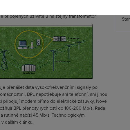
podobně jako ve většině jiných typů širokopásmového
Spa
vá místní smyčka) se jedná o sdílené médium, kdy
Time
ě připojených uživatelů na stejný transformátor.
Star
uje přenášet data vysokofrekvenčními signály po
 domácnostmi. BPL nepotřebuje ani telefonní, ani jinou
ci připojují modem přímo do elektrické zásuvky. Nové
žňují BPL přenosy rychlostí do 100-200 Mb/s. Řada
 a rutinně nabízí 45 Mb/s. Technologickým
v dalším článku.