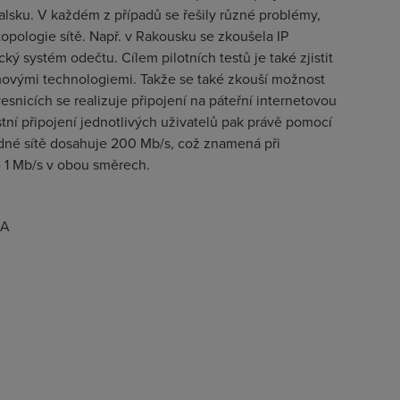
galsku. V každém z případů se řešily různé problémy,
topologie sítě. Např. v Rakousku se zkoušela IP
ký systém odečtu. Cílem pilotních testů je také zjistit
ovými technologiemi. Takže se také zkouší možnost
snicích se realizuje připojení na páteřní internetovou
stní připojení jednotlivých uživatelů pak právě pomocí
odné sítě dosahuje 200 Mb/s, což znamená při
ě 1 Mb/s v obou směrech.
BA