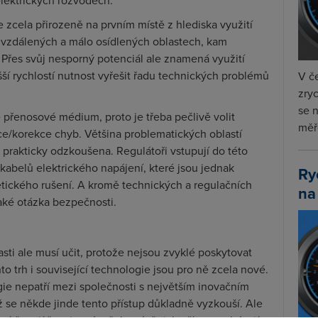
elektrických rozvodech.
 je zcela přirozeně na prvním místě z hlediska využití
e vzdálených a málo osídlených oblastech, kam
 Přes svůj nesporný potenciál ale znamená využití
šší rychlostí nutnost vyřešit řadu technických problémů
V če
zryc
se 
vé přenosové médium, proto je třeba pečlivě volit
měře
ce/korekce chyb. Většina problematických oblastí
prakticky odzkoušena. Regulátoři vstupují do této
kabelů elektrického napájení, které jsou jednak
Ry
tického rušení. A kromě technických a regulačních
na
také otázka bezpečnosti.
asti ale musí učit, protože nejsou zvyklé poskytovat
 trh i související technologie jsou pro ně zcela nové.
gie nepatří mezi společnosti s největším inovačním
ž se někde jinde tento přístup důkladně vyzkouší. Ale