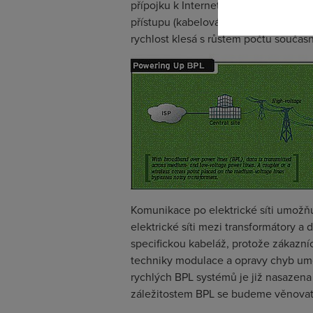
přípojku k Internetu (
always
on),
ale 
přístupu (kabelová síť nebo bezdráto
rychlost klesá s růstem počtu současn
Komunikace po elektrické síti umožň
elektrické síti mezi transformátory a
specifickou kabeláž, protože zákazní
techniky modulace a opravy chyb umo
rychlých BPL systémů je již nasazena
záležitostem BPL se budeme věnovat 