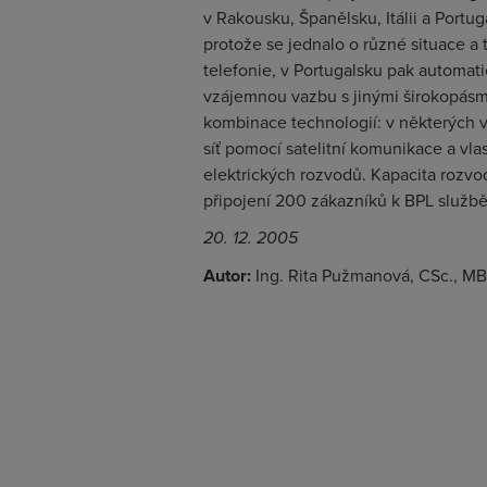
v Rakousku, Španělsku, Itálii a Portu
protože se jednalo o různé situace a 
telefonie, v Portugalsku pak automatic
vzájemnou vazbu s jinými širokopásm
kombinace technologií: v některých ve
síť pomocí satelitní komunikace a vla
elektrických rozvodů. Kapacita rozv
připojení 200 zákazníků k BPL služb
20. 12. 2005
Autor:
Ing. Rita Pužmanová, CSc., M