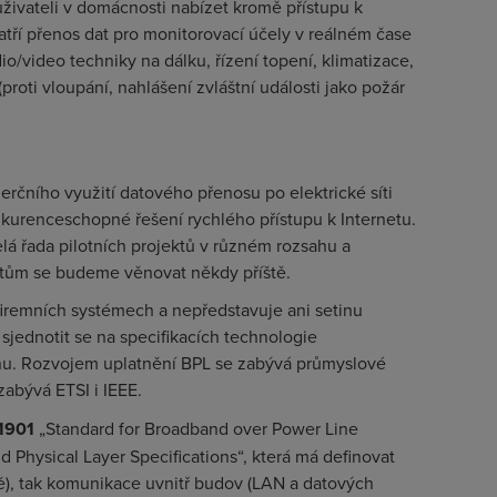
uživateli v domácnosti nabízet kromě přístupu k
patří přenos dat pro monitorovací účely v reálném čase
o/video techniky na dálku, řízení topení, klimatizace,
proti vloupání, nahlášení zvláštní události jako požár
erčního využití datového přenosu po elektrické síti
nkurenceschopné řešení rychlého přístupu k Internetu.
lá řada pilotních projektů v různém rozsahu a
ktům se budeme věnovat někdy příště.
firemních systémech a nepředstavuje ani setinu
sjednotit se na specifikacích technologie
nu. Rozvojem uplatnění BPL se zabývá průmyslové
zabývá ETSI i IEEE.
1901
„
Standard for Broadband over Power Line
 Physical Layer Specifications
“, která má definovat
sítě), tak komunikace uvnitř budov (LAN a datových