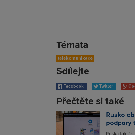
Témata
telekomunikace
Sdílejte
Facebook
Twitter
Go
Přečtěte si také
Rusko obv
podpory 
Ruská tajná s