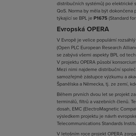
distribučních systémů) po elektrické
QoS. Norma by měla být dokončena po
týkající se BPL je
P1675
(
Standard fo
Evropská OPERA
V Evropě je velice populární rozsáhlý
(
Open PLC European Research Allian
se zabývá všemi aspekty BPL od techn
V projektu
OPERA
působí konsorcium 
Mezi nimi najdeme distribuční společ
samozřejmě zástupce výzkumu a akade
Španělska a Německa, tj. ze zemí, k
Během prvních dvou let se projekt za
terminálů, filtrů a vazebních členů. 
dosah, EMC (
ElectroMagnetic Compati
výsledkem projektu je návrh evropské 
Telecommunications Standards Instit
V letošním roce projekt
OPERA
zorga