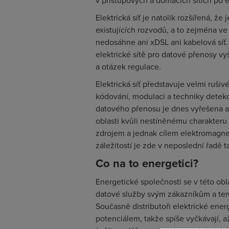
v přístupových a domácích sítích po 
Elektrická síť je natolik rozšířená, že
existujících rozvodů, a to zejména v
nedosáhne ani xDSL ani kabelová síť.
elektrické sítě pro datové přenosy vy
a otázek regulace.
Elektrická síť představuje velmi ruši
kódování, modulaci a techniky detek
datového přenosu je dnes vyřešena a 
oblasti kvůli nestíněnému charakteru 
zdrojem a jednak cílem elektromagne
záležitostí je zde v neposlední řadě 
Co na to energetici?
Energetické společnosti se v této obl
datové služby svým zákazníkům a tento
Současně distributoři elektrické ener
potenciálem, takže spíše vyčkávají, a