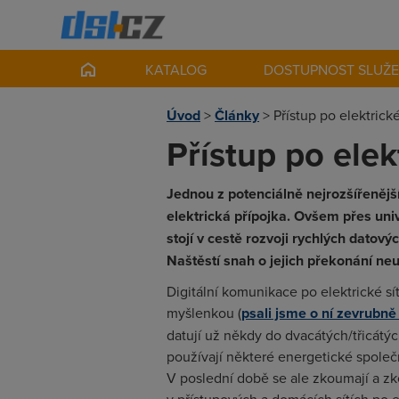
KATALOG
DOSTUPNOST SLUŽ
Úvod
>
Články
>
Přístup po elektrické
Přístup po elekt
Jednou z potenciálně nejrozšířenější
elektrická přípojka. Ovšem přes univ
stojí v cestě rozvoji rychlých datov
Naštěstí snah o jejich překonání ne
Digitální komunikace po elektrické síti
myšlenkou (
psali jsme o ní zevrubně
datují už někdy do dvacátých/třicátýc
používají některé energetické společ
V poslední době se ale zkoumají a 