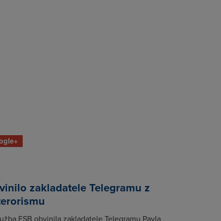
ogle+
inilo zakladatele Telegramu z
terorismu
lužba FSB obvinila zakladatele Telegramu Pavla