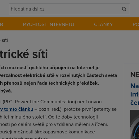
EB
RYCHLOST INTERNETU
ČLÁNKY
P
 síti
rické síti
ch možností rychlého připojení na Internet je
NE
erzálnost elektrické sítě v rozvinutých částech světa
ých přenosů nejen řada technických překážek.
Na
ubývá.
in
če
 (
PLC, Power Line Communication
) není novou
 v tomto článku
– pozn. red.), protože první patenty se
h let minulého století. Od té doby technologii
nosti po celém světě pro vzdálená měření a řízení.
zkoušejí možnosti širokopásmové komunikace