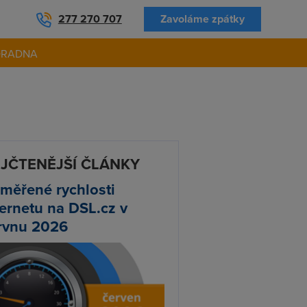
277 270 707
Zavoláme zpátky
ORADNA
JČTENĚJŠÍ ČLÁNKY
měřené rychlosti
ternetu na DSL.cz v
rvnu 2026