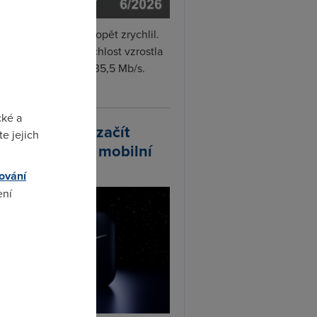
i internet v červnu opět zrychlil.
měrná naměřená rychlost vzrostla
iměsíčně o 4 % na 35,5 Mb/s.
vejte...
cké a
arlink plánuje začít
e jejich
odávat vlastní mobilní
ify
ování
ení
omto