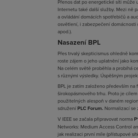
Přenos dat po energetické síti může 
Internetu také další služby. Mezi ně 
a ovládání domácích spotřebičů a audi
osvětlení, i zabezpečení domácnosti (
apod.).
Nasazení BPL
Přes trvalý skepticismus ohledně kom
roste zájem o jeho uplatnění jako ko
Na celém světě proběhla a probíhá ce
s různými výsledky. Úspěšným proje
BPL je zatím založeno především na 
širokopásmového trhu. Proto je cílem 
použitelných alespoň v daném regio
sdružení
PLC Forum.
Normalizací se 
V IEEE se začala připravovat norma
P
Networks: Medium Access Control and
jak realizaci první míle (přístupové 