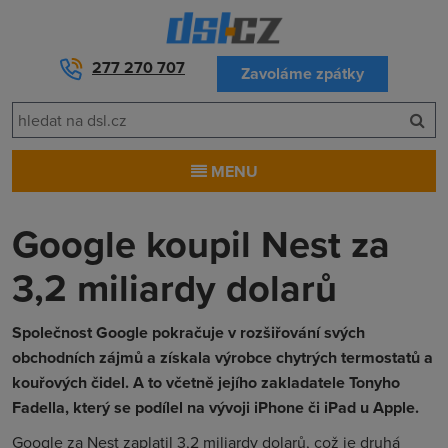
277 270 707
Zavoláme zpátky
MENU
Google koupil Nest za
3,2 miliardy dolarů
Společnost Google pokračuje v rozšiřování svých
obchodních zájmů a získala výrobce chytrých termostatů a
kouřových čidel. A to včetně jejího zakladatele Tonyho
Fadella, který se podílel na vývoji iPhone či iPad u Apple.
Google za Nest zaplatil 3,2 miliardy dolarů, což je druhá