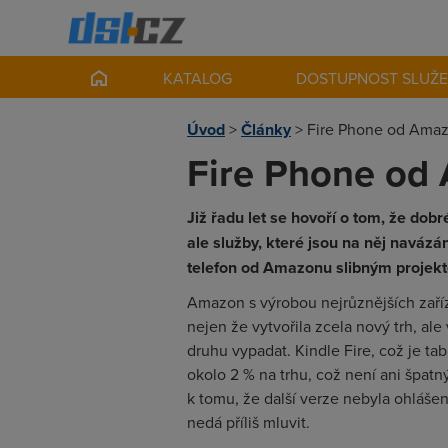
KATALOG
DOSTUPNOST SLUŽ
Úvod
>
Články
>
Fire Phone od Amaz
Fire Phone od 
Již řadu let se hovoří o tom, že dob
ale služby, které jsou na něj naváz
telefon od Amazonu slibným projek
Amazon s výrobou nejrůznějších zaří
nejen že vytvořila zcela nový trh, ale
druhu vypadat. Kindle Fire, což je t
okolo 2 % na trhu, což není ani špatn
k tomu, že další verze nebyla ohláše
nedá příliš mluvit.