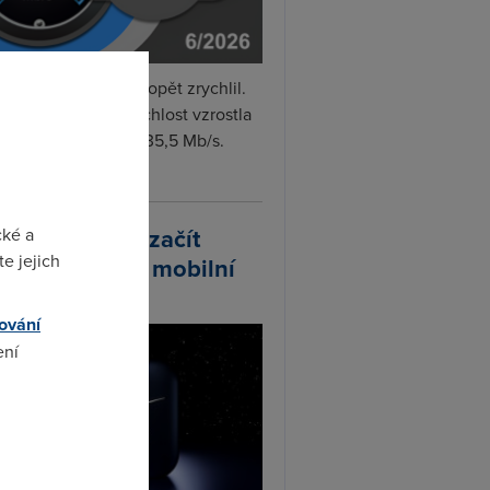
i internet v červnu opět zrychlil.
měrná naměřená rychlost vzrostla
iměsíčně o 4 % na 35,5 Mb/s.
vejte...
arlink plánuje začít
cké a
e jejich
odávat vlastní mobilní
ify
ování
ení
omto