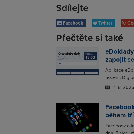
Sdílejte
Facebook
Twitter
Go
Přečtěte si také
eDoklady
zapojit s
Aplikace eDo
testem. Digitá
1. 8. 2026
Facebook
během tř
Facebook a In
dnů. Tisíce už