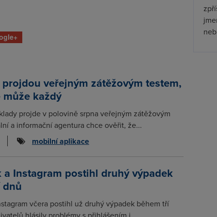
zpř
jmen
nebu
ogle+
 projdou veřejným zátěžovým testem,
e může každý
klady projde v polovině srpna veřejným zátěžovým
lní a informační agentura chce ověřit, že...
mobilní aplikace
 a Instagram postihl druhý výpadek
í dnů
stagram včera postihl už druhý výpadek během tří
ivatelů hlásily problémy s přihlášením i...