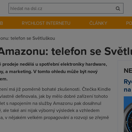
EB
RYCHLOST INTERNETU
ČLÁNKY
P
onu: telefon se Světluškou
Amazonu: telefon se Svět
ré prodeje nedělá u spotřební elektroniky hardware,
NE
ány, a marketing. V tomto ohledu může být nový
tem.
Ry
na
zení má již poměrně bohaté zkušenosti. Čtečka Kindle
 vlastně definovala, jak by mělo dobré zařízení tohoto
ablet s napojením na služby Amazonu pak dosáhnul
ý, ale také ani nijak výborný výsledek a vzhledem
na, v nějakém velkém propagování a rozvoji se zřejmě