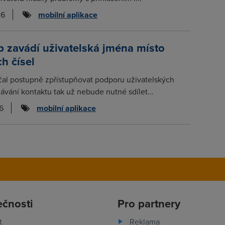
26
mobilní aplikace
 zavádí uživatelská jména místo
ch čísel
al postupně zpřístupňovat podporu uživatelských
dávání kontaktu tak už nebude nutné sdílet...
6
mobilní aplikace
ečnosti
Pro partnery
t
Reklama