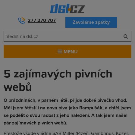
277 270 707
Zavoláme zpátky
MENU
5 zajímavých pivních
webů
O prázdninách, v parném létě, přijde dobré pivečko vhod.
Měl jsem štěstí i na nová piva jako Rampušák, a chtěl jsem
se podělit o svou radost z jeho nalezení. A tak jsem našel
pár zajímavých pivních webů.
Přestože všude vládne SAB Miller (Plzeň, Gambrinus, Kozel,