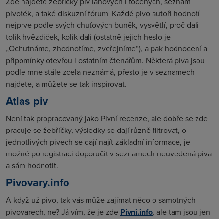
Zde najdete žebříčky piv lahových i točených, seznam
pivoték, a také diskuzní fórum. Každé pivo autoři hodnotí
nejprve podle svých chuťových buněk, vysvětlí, proč dali
tolik hvězdiček, kolik dali (ostatně jejich heslo je
„Ochutnáme, zhodnotíme, zveřejníme“), a pak hodnocení a
připomínky otevřou i ostatním čtenářům. Některá piva jsou
podle mne stále zcela neznámá, přesto je v seznamech
najdete, a můžete se tak inspirovat.
Atlas piv
Není tak propracovaný jako Pivní recenze, ale dobře se zde
pracuje se žebříčky, výsledky se dají různě filtrovat, o
jednotlivých pivech se dají najít základní informace, je
možné po registraci doporučit v seznamech neuvedená piva
a sám hodnotit.
Pivovary.info
A když už pivo, tak vás může zajímat něco o samotných
pivovarech, ne? Já vím, že je zde
Pivni.info
, ale tam jsou jen