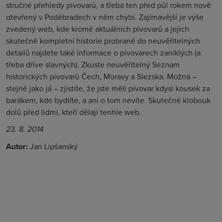
stručné přehledy pivovarů, a třeba ten před půl rokem nově
otevřený v Poděbradech v něm chybí. Zajímavější je výše
zvedený web, kde kromě aktuálních pivovarů a jejich
skutečně kompletní historie probrané do neuvěřitelných
detailů najdete také informace o pivovarech zaniklých (a
třeba dříve slavných). Zkuste neuvěřitelný Seznam
historických pivovarů Čech, Moravy a Slezska. Možná –
stejně jako já – zjistíte, že jste měli pivovar kdysi kousek za
barákem, kde bydlíte, a ani o tom nevíte. Skutečně klobouk
dolů před lidmi, kteří dělají tenhle web.
23. 8. 2014
Autor:
Jan Lipšanský