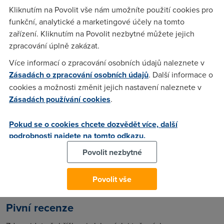
není problém ji přidat – tím se z vás stane pivní prospektor.
Kliknutím na Povolit vše nám umožníte použití cookies pro
Beerborec
funkční, analytické a marketingové účely na tomto
zařízení. Kliknutím na Povolit nezbytné můžete jejich
Obdoba Pivního deníčku nemá sice ani aplikaci pro Android,
zpracování úplně zakázat.
ani nabušený design, ale na druhou stranu nabízí širší
Více informací o zpracování osobních údajů naleznete v
spektrum hospod a restaurací, včetně zrušených, a možnost
Zásadách o zpracování osobních údajů
. Další informace o
dohledání třeba i podle pražských čtvrtí jako Kamýk, Lhotka
cookies a možnosti změnit jejich nastavení naleznete v
apod. Dá se pak třídit i podle značky piva a zjistit si, kde
Zásadách používání cookies
.
poblíž vás se točí, problém však je, že v seznamu se
nacházejí i ony zaniklé hospody. Přidání konzumace se pak
Pokud se o cookies chcete dozvědět více, další
děje kliknutím na odkaz Přidat pivo, opět platí, že lze údaje
podrobnosti najdete na tomto odkazu.
doplňovat.
Povolit nezbytné
Časem však podobná databáze přestane stačit sama o sobě.
Hledáte tedy nějaký web, kde se piva hodnotí a máte
možnost porovnat recenze podle svých chutí. K tomu se
Povolit vše
hodí server
Pivní recenze