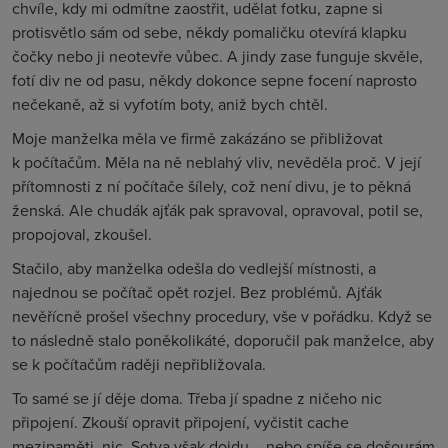
chvíle, kdy mi odmítne zaostřit, udělat fotku, zapne si
protisvětlo sám od sebe, někdy pomaličku otevírá klapku
čočky nebo ji neotevře vůbec. A jindy zase funguje skvěle,
fotí div ne od pasu, někdy dokonce sepne focení naprosto
nečekaně, až si vyfotím boty, aniž bych chtěl.
Moje manželka měla ve firmě zakázáno se přibližovat
k počítačům. Měla na ně neblahý vliv, nevěděla proč. V její
přítomnosti z ní počítače šílely, což není divu, je to pěkná
ženská. Ale chudák ajťák pak spravoval, opravoval, potil se,
propojoval, zkoušel.
Stačilo, aby manželka odešla do vedlejší místnosti, a
najednou se počítač opět rozjel. Bez problémů. Ajťák
nevěřícně prošel všechny procedury, vše v pořádku. Když se
to následně stalo poněkolikáté, doporučil pak manželce, aby
se k počítačům raději nepřibližovala.
To samé se jí děje doma. Třeba jí spadne z ničeho nic
připojení. Zkouší opravit připojení, vyčistit cache
mezipaměti, nic. Sotva však dojdu – nebo spíše se došourám