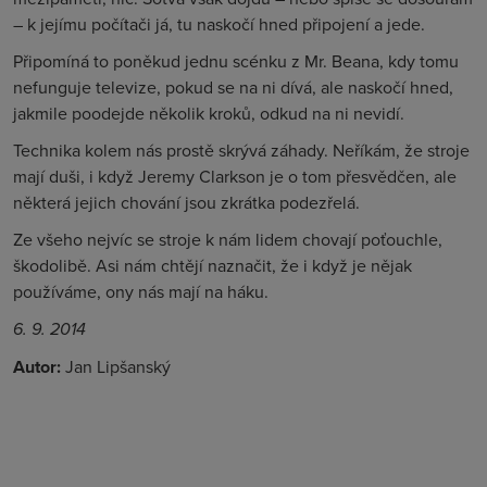
– k jejímu počítači já, tu naskočí hned připojení a jede.
Připomíná to poněkud jednu scénku z Mr. Beana, kdy tomu
nefunguje televize, pokud se na ni dívá, ale naskočí hned,
jakmile poodejde několik kroků, odkud na ni nevidí.
Technika kolem nás prostě skrývá záhady. Neříkám, že stroje
mají duši, i když Jeremy Clarkson je o tom přesvědčen, ale
některá jejich chování jsou zkrátka podezřelá.
Ze všeho nejvíc se stroje k nám lidem chovají poťouchle,
škodolibě. Asi nám chtějí naznačit, že i když je nějak
používáme, ony nás mají na háku.
6. 9. 2014
Autor:
Jan Lipšanský