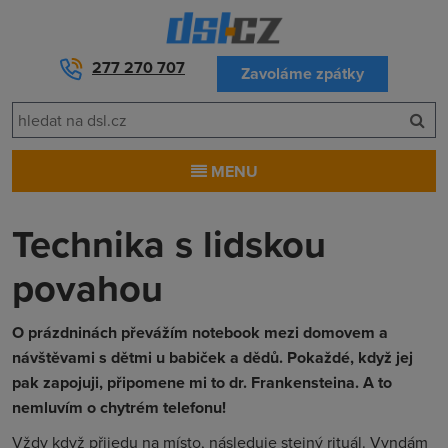
277 270 707
Zavoláme zpátky
MENU
Technika s lidskou
povahou
O prázdninách převážím notebook mezi domovem a
návštěvami s dětmi u babiček a dědů. Pokaždé, když jej
pak zapojuji, připomene mi to dr. Frankensteina. A to
nemluvím o chytrém telefonu!
Vždy když přijedu na místo, následuje stejný rituál. Vyndám