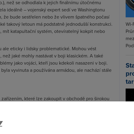
.), než se odhodlala k jejich finálnímu útočnému
cela ideálně – vojenský expert sedí ve Washingtonu
h, že bude sestřelen nebo že vlivem špatného počasí
Wi-F
ké takový letoun má podstatně jednodušší konstrukci.
Prů
 mít katapultační systém, otevíratelný kokpit nebo
mez
Podí
 ale eticky i lidsky problematické. Mohou vést
 než jaké mohly nastávat v boji klasickém. A také
blémy jako vojáci, kteří jsou kdekoli nasazeni v boji.
St
že byla vyvinuta a používána armádou, ale nachází stále
pr
tar
 zařízením, které lze zakoupit v obchodě pro širokou
 Mall či T.S.Bohemia) a ceny začínají pod desetitisíci
 válečné a vojenské operace) požít zatím není zcela
í. Velice populární je fotografování – pomocí dronu se
toaparátem nepodíváte, zařízení jsou relativně stabilní