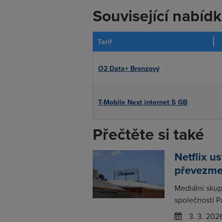
Související nabíd
Tarif
O2 Data+ Bronzový
T-Mobile Next internet 5 GB
Přečtěte si také
Netflix u
převezme
Mediální skup
společností P
3. 3. 202