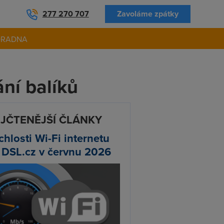
277 270 707
Zavoláme zpátky
ORADNA
ní balíků
JČTENĚJŠÍ ČLÁNKY
chlosti Wi-Fi internetu
 DSL.cz v červnu 2026