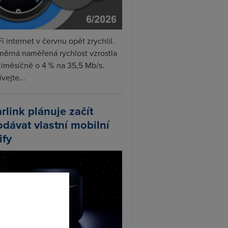
i internet v červnu opět zrychlil.
měrná naměřená rychlost vzrostla
iměsíčně o 4 % na 35,5 Mb/s.
vejte...
arlink plánuje začít
odávat vlastní mobilní
ify