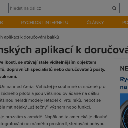
EB
RYCHLOST INTERNETU
ČLÁNKY
P
h aplikací k doručování balíků
nských aplikací k doručová
elikosti, se stávají stále viditelnějším objektem
NE
fů, dopravních specialistů nebo doručovatelů pošty.
soukromí.
Ry
na
 Unmanned Aerial Vehicle) je souhrnné označené pro
 žádného pilota a jsou většinou ovládané na dálku
ětšinou neřadí modely letadel či vrtulníků, neboť se
ěla mít nějaký „užitečný“ význam nebo funkci.
roje prozatím v armádě. Například ta americká je dlouhé
fotografování neznámého prostředí, sledování pohybu