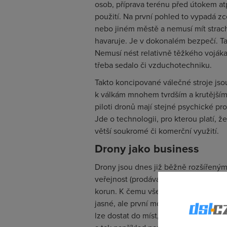
osob, příprava terénu před útokem atp
použití. Na první pohled to vypadá z
nebo jiném městě a nemusí mít strac
havaruje. Je v dokonalém bezpečí. Ta
Nemusí nést relativně těžkého vojáka,
třeba sedalo či vzduchotechniku.
Takto koncipované válečné stroje jsou
k válkám mnohem tvrdším a krutějším,
piloti dronů mají stejné psychické pro
Jde o technologii, pro kterou platí, 
větší soukromé či komerční využití.
Drony jako business
Drony jsou dnes již běžně rozšířeným
veřejnost (prodává je například i Alza,
korun. K čemu všemu lze drony (mimo
jasné, ale první možnosti se již rýsuj
lze dostat do míst, kam se běžně s fo