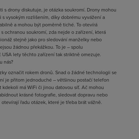
ti s drony diskutuje, je otázka soukromí. Drony mohou
i s vysokým rozlišením, díky dobrému vyvážení a
abilně a mohou být poměrně tiché. To otevírá
o s ochranou soukromí, zda nejde o zařízení, která
onáž stejně jako pro sledování manželky nebo
nejsou žádnou překážkou. To je – spolu
 USA lety těchto zařízení tak striktně omezuje.
u nás?
zky označit rokem dronů. Snad o žádné technologii se
ní je přitom jednoduché – většinou postačí telefon
 kdekoli má WiFi či jinou datovou síť. Ač mohou
nabídnout krásné fotografie, sledovat dopravu nebo
 otevírají řadu otázek, které je třeba brát vážně.