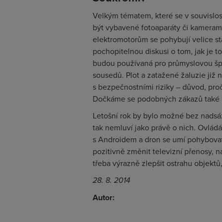
Velkým tématem, které se v souvislos
být vybavené fotoaparáty či kameram
elektromotorům se pohybují velice st
pochopitelnou diskusi o tom, jak je t
budou používaná pro průmyslovou špi
sousedů. Plot a zatažené žaluzie již 
s bezpečnostními riziky – důvod, proč
Dočkáme se podobných zákazů také 
Letošní rok by bylo možné bez nadsá
tak nemluví jako právě o nich. Ovládá
s Androidem a dron se umí pohybovat
pozitivně změnit televizní přenosy, 
třeba výrazně zlepšit ostrahu objektů,
28. 8. 2014
Autor: