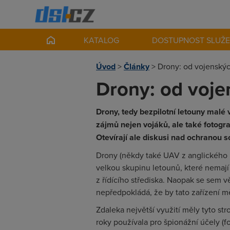
KATALOG
DOSTUPNOST SLUŽ
Úvod
>
Články
>
Drony: od vojenskýc
Drony: od voje
Drony, tedy bezpilotní letouny malé v
zájmů nejen vojáků, ale také fotogra
Otevírají ale diskusi nad ochranou 
Drony (někdy také UAV z anglického
velkou skupinu letounů, které nemají
z řídícího střediska. Naopak se sem v
nepředpokládá, že by tato zařízení m
Zdaleka největší využití měly tyto st
roky používala pro špionážní účely (