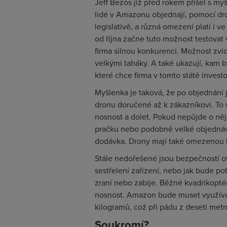
Jeff Bezos již před rokem přišel s my
lidé v Amazonu objednají, pomocí dro
legislativě, a různá omezení platí i v
od října začne tuto možnost testovat 
firma silnou konkurenci. Možnost zvidi
velkými taháky. A také ukazují, kam b
které chce firma v tomto státě investo
Myšlenka je taková, že po objednání 
dronu doručené až k zákazníkovi. To
nosnost a dolet. Pokud nepůjde o něja
pračku nebo podobně velké objednávk
dodávka. Drony mají také omezenou ka
Stále nedořešené jsou bezpečností ot
sestřelení zařízení, nebo jak bude p
zraní nebo zabije. Běžné kvadrikoptér
nosnost. Amazon bude muset využívat 
kilogramů, což při pádu z deseti metr
Soukromí?