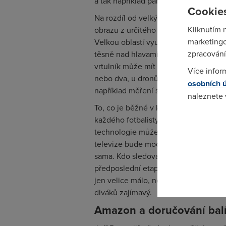
a tak například památky či krajinu m
Cookies
Na rozdíl od velkých vrtulníků mohou 
Kliknutím 
obrazu z určitého mezipatra, které dá
marketingo
Velkou oblastí využití jsou tak např
zpracování
těsně nad hlavami běžců či cyklistů,
vrtulník může mít organizátor akce (i
Více infor
nebo dva, u dronů jsou to bez potíží d
osobních 
například měření sportovních výkonů
naleznete
To, co je běžné v kopané, tedy že s
každého fotbalisty zvlášť, bude s dro
Pokud se o
technologie může zásadně měnit způ
odkazu.
televize bude moci mít svůj signál sv
sama. Kdo sledoval například letošní 
předposlední etapa (časovka) sice zaj
jen velice málo, nebo vůbec. Souboj 
diváků zajímavý.
Amazon a doručování bal