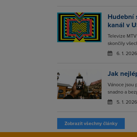
Hudební s
kanál v 
Televize MTV 
skončily všec
6. 1. 2026
Jak nejlé
Vánoce jsou 
snadno a bezp
5. 1. 2026
Zobrazit všechny články