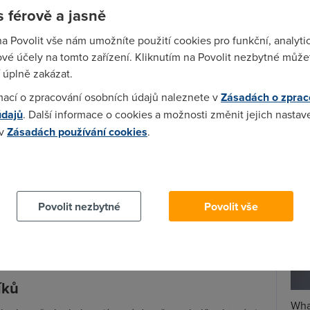
ůžeme zobrazovat ze zcela nové perspektivy.
 férově a jasně
létat mezi domy a vytvářejí tak prostor pro snímaní
Spa
na Povolit vše nám umožníte použití cookies pro funkční, analyti
vá náhled a současně není od dění příliš vzdálené.
Time
vé účely na tomto zařízení. Kliknutím na Povolit nezbytné můžet
íklad sportovní akce, kde se mohou vznášet poměrně
Star
 úplně zakázat.
 a provázet téměř každý únik či útok. Zatímco běžný
 typu velkého cyklistického závodu) k dispozici jeden
mací o zpracování osobních údajů naleznete v
Zásadách o zprac
esítky. To otevírá zcela nové oblasti zábavy, ale také
Wh
údajů
. Další informace o cookies a možnosti změnit jejich nastav
.
už
 v
Zásadách používání cookies
.
te
e analyzuje počet přihrávek nebo naběhaná vzdálenost
ny možné také v dalších sportech. Právě tato
 cookies chcete dozvědět více, další podrobnosti najdete na t
sob konstrukce sportovních přenosů. Každá národní
ých sportovců a provádět si střih alespoň částečně
Povolit nezbytné
Povolit vše
Tour de France jistě ví, že pro tuzemského diváka byla
ímavá co do vztahu k soutěži, ale své závodníky viděl
o sedmé místo nebyl pro režiséra a většinu světových
íků
Wha