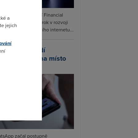
ceX podle informací Financial
cké a
s připravuje další krok v rozvoji
e jejich
linku. Vedle satelitního internetu...
ování
atsApp zavádí
ení
ivatelská jména místo
lefonních čísel
omto
tsApp začal postupně