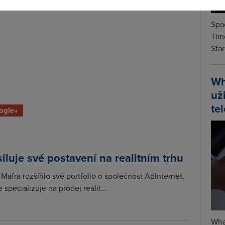
Spa
Time
Star
Wh
už
te
ogle+
iluje své postavení na realitním trhu
Mafra rozšířilo své portfolio o společnost AdInternet.
 specializuje na prodej realit...
Wha