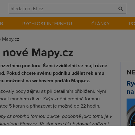
EB
RYCHLOST INTERNETU
ČLÁNKY
P
é Mapy.cz
l nové Mapy.cz
nzertního prostoru. Šanci zviditelnit se mají různé
NE
pod. Pokud chcete svému podniku udělat reklamu
mu možnost na webovém portálu Mapy.cz.
Ry
na
zovaly body zájmu až při detailním přiblížení. Nyní
mout mnohem dříve. Zvýraznění probíhá formou
ástce 5 korun a přihazovat je možné do 22 hodin.
apy.cz probíhá formou aukce, podobně jako tomu je v
 katalogu Firmy.cz. Restaurace či ubytovací zařízení,
 v daný den, se bude druhý den na Mapy.cz zobrazovat