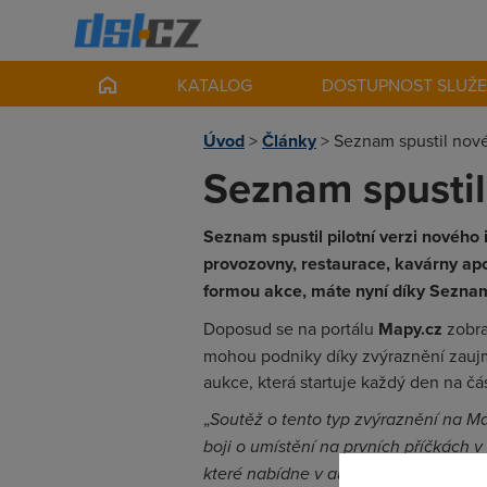
KATALOG
DOSTUPNOST SLUŽ
Úvod
>
Články
>
Seznam spustil nov
Seznam spusti
Seznam spustil pilotní verzi nového i
provozovny, restaurace, kavárny a
formou akce, máte nyní díky Sezna
Doposud se na portálu
Mapy.cz
zobra
mohou podniky díky zvýraznění zauj
aukce, která startuje každý den na č
„
Soutěž o tento typ zvýraznění na M
boji o umístění na prvních příčkách v
které nabídne v aukci nejvyšší cenu