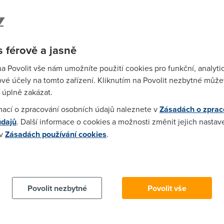
n Fuks, produktový manažer
Mapy.cz
.
s administrační rozhraní
Firmy.cz
. Pro každou
, která zvítězí, má jistotu, že se na mapě při zoomu 11
Wi-F
 férově a jasně
 kategorie v okruhu téměř 11 km,
“ podotkl Jan Pinkas,
Prů
mez
na Povolit vše nám umožníte použití cookies pro funkční, analyti
Podí
polečnost Seznam.cz nové Mapy.cz, které nabídnou
vé účely na tomto zařízení. Kliknutím na Povolit nezbytné můžet
 které patří například MHD plánovač nebo 3D mapy.
 úplně zakázat.
 října.
St
mací o zpracování osobních údajů naleznete v
Zásadách o zprac
pr
údajů
. Další informace o cookies a možnosti změnit jejich nastav
tar
 v
Zásadách používání cookies
.
 cookies chcete dozvědět více, další podrobnosti najdete na t
Povolit nezbytné
Povolit vše