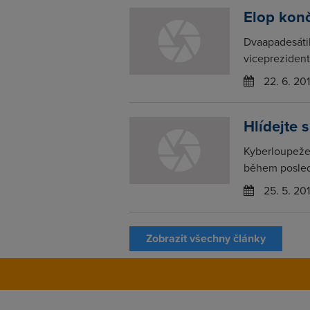
Elop konč
Dvaapadesátil
viceprezident
22. 6. 20
Hlídejte 
Kyberloupeže 
během posledn
25. 5. 20
Zobrazit všechny články