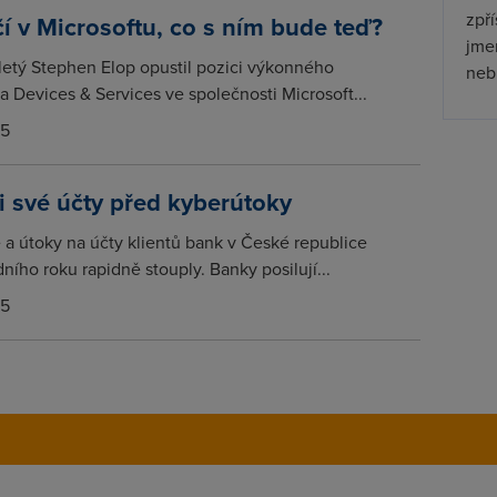
zpř
í v Microsoftu, co s ním bude teď?
jmen
etý Stephen Elop opustil pozici výkonného
nebu
a Devices & Services ve společnosti Microsoft...
15
si své účty před kyberútoky
a útoky na účty klientů bank v České republice
ího roku rapidně stouply. Banky posilují...
15