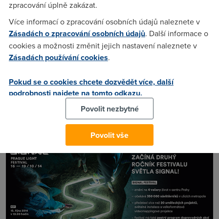
zpracování úplně zakázat.
všech doprovodných aktivit, které si organizátoři připravili.
Více informací o zpracování osobních údajů naleznete v
Můžete se těšit na vernisáže, workshopy videomappingu,
Zásadách o zpracování osobních údajů
. Další informace o
malování světlem, plavby loďkami a mnoho dalšího
cookies a možnosti změnit jejich nastavení naleznete v
Hlavní program
SIGNAL festivalu
tvoří venkovní světelné a
Zásadách používání cookies
.
interaktivní instalace spolu s velkoformátovými
videomappingovými projekcemi. Světelné instalace budou v
Pokud se o cookies chcete dozvědět více, další
provozu vždy
od 19.00 do 24.00
a videomappingy se budou
podrobnosti najdete na tomto odkazu.
opakovat
každých 15 minut
. Stejně jako v loňském roce je i
Povolit nezbytné
letos připraven bohatý doprovodný program pro všechny
věkové kategorie. Většina workshopů je zdarma, ty
odbornější jsou zpoplatněny.
Povolit vše