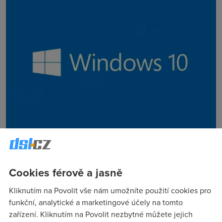
Aktualizace pro
Mi4
by měla být dostupná, jakmile uvede
Microsoft
nový
Windows 10
na trh, což bude
pravděpodobně v průběhu léta.
Cookies férově a jasně
Windows 10
bude nejrozšířenější platformou americké
Kliknutím na Povolit vše nám umožníte použití cookies pro
společnosti. Poběží jak na klasických počítačích, tak na
funkční, analytické a marketingové účely na tomto
noteboocích, tabletech a smartphonech.
zařízení. Kliknutím na Povolit nezbytné můžete jejich