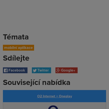
Témata
mobilní aplikace
Sdílejte
Facebook
Twitter
Google+
Související nabídka
O2 Internet + Oneplay