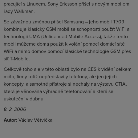
pracující s Linuxem. Sony Ericsson přišel s novým mobilem
řady Walkman.
Se závažnou změnou přišel Samsung – jeho mobil T709
kombinuje klasický GSM mobil se schopností použít WiFi a
technologií UMA (Unlicenced Mobile Access), takže tento
mobil můžeme doma použít k volání pomocí domácí sítě
WiFi a mimo domov pomocí klasické technologie GSM přes
síť T-Mobile.
Celkově toho ale v této oblasti bylo na CES k vidění celkem
málo, firmy totiž nepředstavily telefony, ale jen jejich
koncepty, a samotné přístroje si nechaly na výstavu CTIA,
která je věnována výhradně telefonování a která se
uskuteční v dubnu.
8. 2. 2006
Autor:
Václav Větvička