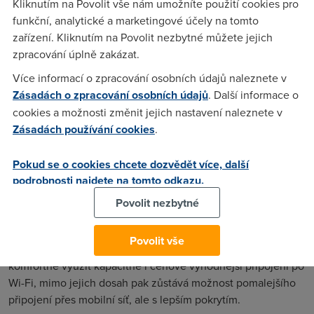
Kliknutím na Povolit vše nám umožníte použití cookies pro
anténa bude integrovaná do víka notebooku a bude
funkční, analytické a marketingové účely na tomto
koexistovat vedle modulu pro Wi-Fi.
zařízení. Kliknutím na Povolit nezbytné můžete jejich
Karta
Mobile Connect Card Broadband
od
Vodafone
je
zpracování úplně zakázat.
založena na zbrusu nové kartě
GlobeTrotter HSPDA
od
Více informací o zpracování osobních údajů naleznete v
belgické společnosti
Option
. Ta slibuje rychlost 1,8 Mb/s
Zásadách o zpracování osobních údajů
. Další informace o
v dopředném směru a 384 kbit/s ve zpětném směru.
cookies a možnosti změnit jejich nastavení naleznete v
V případě nedostupnosti HSDPA karta volí nejrychlejší
Zásadách používání cookies
.
dostupné připojení po 3G, EDGE nebo GPRS.
Součást procesu konvergence
Pokud se o cookies chcete dozvědět více, další
podrobnosti najdete na tomto odkazu.
Podpora Wi-Fi současně s 3G je logickou investicí do
budoucna, protože provozovatelé pracují na konvergenci sítí
Povolit nezbytné
a mobilní provozovatelé začínají u konvergence Wi-Fi a
mobilních technologií, což si vyžaduje minimálně duální
Povolit vše
koncová zařízení. V dosahu hot spotů pak uživatel může
komfortně využít kapacitně i cenově výhodnější připojení po
Wi-Fi, mimo jejich dosah pak zůstává možnost pomalejšího
připojení přes mobilní síť, ale s lepším pokrytím.