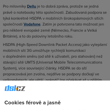
Pro milovníky
Dellu
je to dobrá zpráva, protože se jedná
právě o notebooky této společnosti. Zabudovaná podpora se
týká konkrétně HSDPA v mobilních širokopásmových sítích
společnosti
Vodafone
. Zatím je potvrzena tato možnost jen
pro některé evropské země (Německo, Francie a Velká
Británie), a to do poloviny letošního roku.
HSDPA (
High-Speed Downlink Packet Access
) jako vylepšení
mobilních sítí 3G umožňuje rychlejší komunikaci
v dopředném směru (od sítě k uživateli, pro stahování) než
stávající sítě UMTS (
Universal Mobile Telecommunications
System
), více související články. HSDPA se do sítí
propracovává jen zvolna, nejdříve se podpory dočkají ve
velkoměstech, ale větší „pokrytí“ lze očekávat až v příštím
roce.
Zákazníci
Dellu
ale budou moci zatím využívat UMTS a
GPRS, než budou mít k dispozici připojení po HSDPA přes
Cookies férově a jasně
zabudované rozhraní. Modul pro UMTS/HSDPA bude interní,