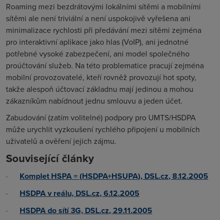
Roaming mezi bezdrátovými lokálními sítěmi a mobilními
sítěmi ale není triviální a není uspokojivě vyřešena ani
minimalizace rychlosti při předávání mezi sítěmi zejména
pro interaktivní aplikace jako hlas (VoIP), ani jednotné
potřebné vysoké zabezpečení, ani model společného
proúčtování služeb. Na této problematice pracují zejména
mobilní provozovatelé, kteří rovněž provozují
hot spoty
,
takže alespoň účtovací základnu mají jedinou a mohou
zákazníkům nabídnout jednu smlouvu a jeden účet.
Zabudování (zatím volitelné) podpory pro UMTS/HSDPA
může urychlit vyzkoušení rychlého připojení u mobilních
uživatelů a ověření jejich zájmu.
Související články
·
Komplet HSPA = (HSDPA+HSUPA),
DSL.cz
, 8.12.2005
·
HSDPA v reálu,
DSL.cz
, 6.12.2005
·
HSDPA do sítí 3G,
DSL.cz
, 29.11.2005