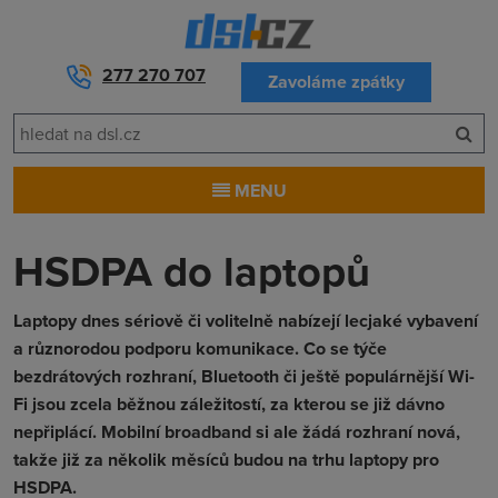
277 270 707
Zavoláme zpátky
MENU
HSDPA do laptopů
Laptopy dnes sériově či volitelně nabízejí lecjaké vybavení
a různorodou podporu komunikace. Co se týče
bezdrátových rozhraní, Bluetooth či ještě populárnější Wi-
Fi jsou zcela běžnou záležitostí, za kterou se již dávno
nepřiplácí. Mobilní broadband si ale žádá rozhraní nová,
takže již za několik měsíců budou na trhu laptopy pro
HSDPA.