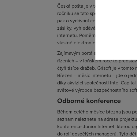
Česká pošta je v tomto roce hlavním
ročníku se tato společnost snaží inf
Pokud se o
pak o vydávání certifikátů elektroni
odkazu.
zásilky, vyhledáváním PSČ nebo možn
internetu. Poměrně neznámou službou 
vlastně elektronická obdoba zásilky 
Zajímavým portálem je
www.centraln
řízeních – v loňském roce to předsta
čtyři tisíce dražeb. Grisoft je v tomt
Březen – měsíc internetu – jde o jed
díky akvizici společnosti Intel Capit
světové výrobce bezpečnostního sof
Odborné konference
Během celého měsíce března jsou poř
seznam naleznete na adrese projektu,
konference Junior Internet, kterou or
do rolí dospělých managerů. Tyto dět