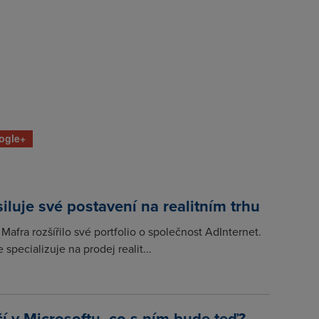
ogle+
iluje své postavení na realitním trhu
Mafra rozšířilo své portfolio o společnost AdInternet.
 specializuje na prodej realit...
í v Microsoftu, co s ním bude teď?