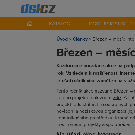
KATALOG
DOSTUPNOST SLUŽ
Úvod
>
Články
>
Březen – měsíc int
Březen – měsíc
Každoročně pořádané akce na podpor
rok. Vzhledem k rozšířenosti intern
letošní ročník více zaměřen na služ
Tento ročník akce nazvané Březen – m
celého projektu naleznete
zde
. Zášt
projekt řadu státních i soukromých pa
nevládní a neziskovou organizací, její
komunikačního prostředku. Kromě ori
mezinárodní projekty a spolupráce.
Na úřad přes internet