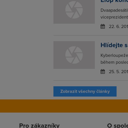
Dvaapadesátil
viceprezident
22. 6. 20
Hlídejte 
Kyberloupeže 
během posledn
25. 5. 20
Zobrazit všechny články
Pro zákazníky
O spol