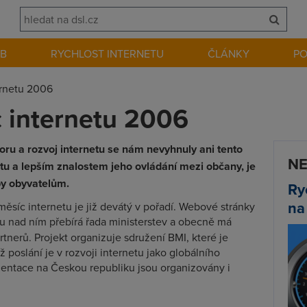
EB
RYCHLOST INTERNETU
ČLÁNKY
P
ernetu 2006
 internetu 2006
u a rozvoj internetu se nám nevyhnuly ani tento
NE
etu a lepším znalostem jeho ovládání mezi občany, je
by obyvatelům.
Ry
na
ěsíc internetu je již devátý v pořadí. Webové stránky
itu nad ním přebírá řada ministerstev a obecně má
rtnerů. Projekt organizuje sdružení BMI, které je
ž poslání je v rozvoji internetu jako globálního
entace na Českou republiku jsou organizovány i