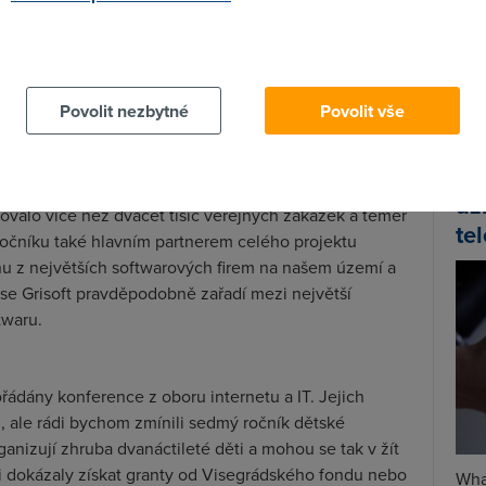
 komerčním partnerem celého projektu. V rámci tohoto
ormovat širokou veřejnost o svých službách. Zejména
 cookies chcete dozvědět více, další podrobnosti najdete na t
Spa
ckého podpisu nebo služby spojené se sledováním
Time
ostí objednat známky a časopisy prostřednictvím
Star
Povolit nezbytné
Povolit vše
je REP – registrovaná elektronická pošta, což je
s doručenkou.
Wh
iadresa.cz
, kde Česká pošta informuje o výběrových
už
vovalo více než dvacet tisíc veřejných zakázek a téměř
te
o ročníku také hlavním partnerem celého projektu
nu z největších softwarových firem na našem území a
al se Grisoft pravděpodobně zařadí mezi největší
twaru.
ádány konference z oboru internetu a IT. Jejich
 ale rádi bychom zmínili sedmý ročník dětské
ganizují zhruba dvanáctileté děti a mohou se tak v žít
i dokázaly získat granty od Visegrádského fondu nebo
Wha