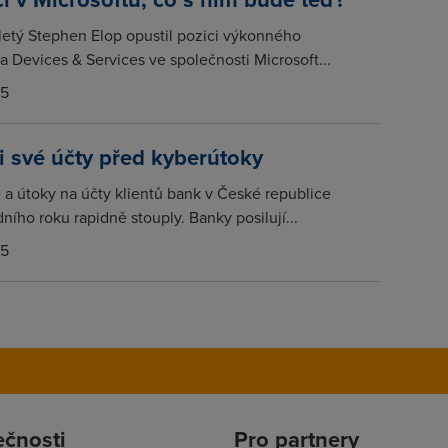
etý Stephen Elop opustil pozici výkonného
a Devices & Services ve společnosti Microsoft...
15
si své účty před kyberútoky
a útoky na účty klientů bank v České republice
ího roku rapidně stouply. Banky posilují...
15
ečnosti
Pro partnery