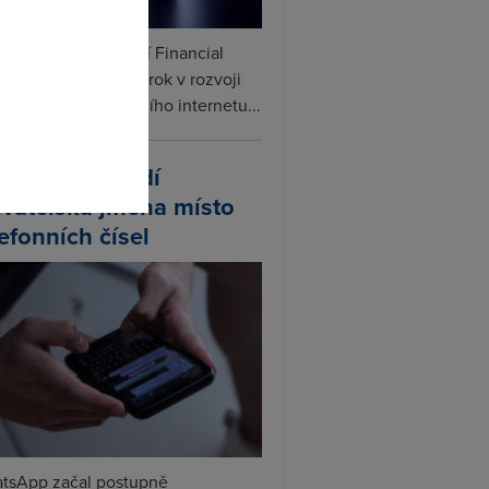
omto
ceX podle informací Financial
s připravuje další krok v rozvoji
linku. Vedle satelitního internetu...
atsApp zavádí
ivatelská jména místo
lefonních čísel
tsApp začal postupně