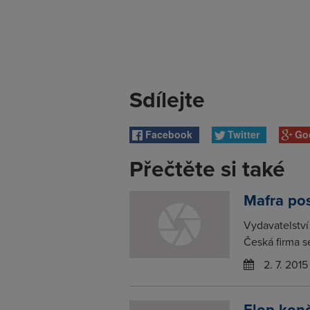
Sdílejte
Facebook
Twitter
Go
Přečtěte si také
Mafra pos
Vydavatelství 
Česká firma se
2. 7. 2015
Elop konč