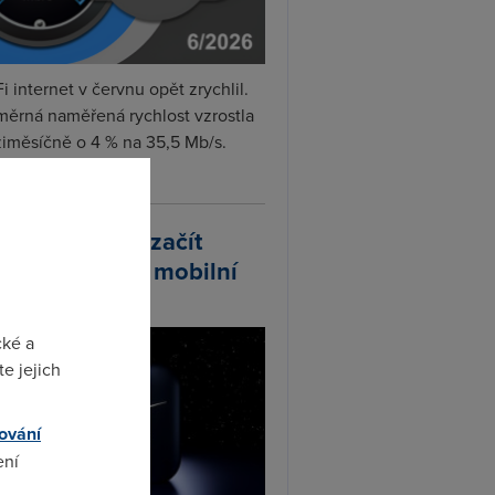
i internet v červnu opět zrychlil.
měrná naměřená rychlost vzrostla
iměsíčně o 4 % na 35,5 Mb/s.
vejte...
arlink plánuje začít
odávat vlastní mobilní
ify
cké a
e jejich
ování
ení