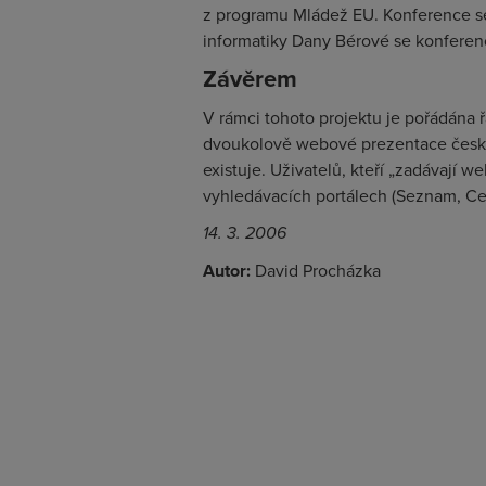
z programu Mládež EU. Konference se
informatiky Dany Bérové se konferenc
Závěrem
V rámci tohoto projektu je pořádána ř
dvoukolově webové prezentace českýc
existuje. Uživatelů, kteří „zadávají 
vyhledávacích portálech (Seznam, Cen
14. 3. 2006
Autor:
David Procházka