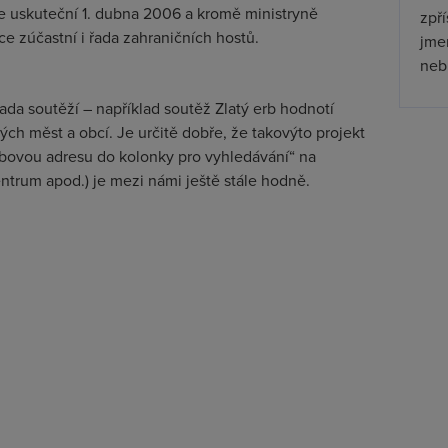
 uskuteční 1. dubna 2006 a kromě ministryně
zpř
e zúčastní i řada zahraničních hostů.
jmen
nebu
ada soutěží – například soutěž Zlatý erb hodnotí
h měst a obcí. Je určitě dobře, že takovýto projekt
webovou adresu do kolonky pro vyhledávání“ na
trum apod.) je mezi námi ještě stále hodně.