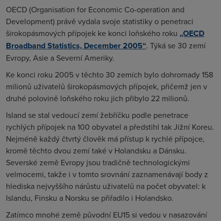
OECD (Organisation for Economic Co-operation and
Development) právě vydala svoje statistiky o penetraci
širokopásmových přípojek ke konci loňského roku
„OECD
Broadband Statistics, December 2005“
. Týká se 30 zemí
Evropy, Asie a Severní Ameriky.
Ke konci roku 2005 v těchto 30 zemích bylo dohromady 158
milionů uživatelů širokopásmových přípojek, přičemž jen v
druhé polovině loňského roku jich přibylo 22 milionů.
Island se stal vedoucí zemí žebříčku podle penetrace
rychlých přípojek na 100 obyvatel a předstihl tak Jižní Koreu.
Nejméně každý čtvrtý člověk má přístup k rychlé přípojce,
kromě těchto dvou zemí také v Holandsku a Dánsku.
Severské země Evropy jsou tradičně technologickými
velmocemi, takže i v tomto srovnání zaznamenávají body z
hlediska nejvyššího nárůstu uživatelů na počet obyvatel: k
Islandu, Finsku a Norsku se přiřadilo i Holandsko.
Zatímco mnohé země původní EU15 si vedou v nasazování