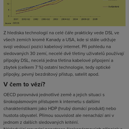
Z hlediska technologií na celé čáře prakticky vede DSL ve
všech zemích kromě Kanady a USA, kde si stále udržuje
svoji vedoucí pozici kabelový internet. Při pohledu na
sledovaných 30 zemí, necelé dvě třetiny uživatelů používají
přípojky DSL, necelá jedna třetina kabelové připojení a
zbytek (celkem 7 %) ostatní technologie, tedy optické
přípojky, pevný bezdrátový přístup, satelit apod.
V čem to vězí?
OECD porovnává jednotlivé země a jejich situaci s
širokopásmovým přístupem k internetu s dalšími
charakteristikami jako HDP (hrubý domácí produkt) nebo
hustota obyvatel. Přímou souvislost ale nenachází ani v
jednom z dalších sledovaných kritérií.