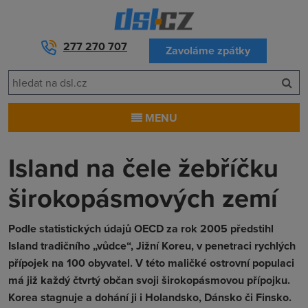
277 270 707
Zavoláme zpátky
MENU
Island na čele žebříčku
širokopásmových zemí
Podle statistických údajů OECD za rok 2005 předstihl
Island tradičního „vůdce“, Jižní Koreu, v penetraci rychlých
přípojek na 100 obyvatel. V této maličké ostrovní populaci
má již každý čtvrtý občan svoji širokopásmovou přípojku.
Korea stagnuje a dohání ji i Holandsko, Dánsko či Finsko.