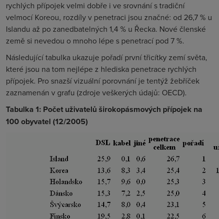
rychlých přípojek velmi dobře i ve srovnání s tradiční
velmocí Koreou, rozdíly v penetraci jsou značné: od 26,7 % u
Islandu až po zanedbatelných 1,4 % u Řecka. Nové členské
země si nevedou o mnoho lépe s penetrací pod 7 %.
Následující tabulka ukazuje pořadí první třicítky zemí světa,
které jsou na tom nejlépe z hlediska penetrace rychlých
přípojek. Pro snazší vizuální porovnání je tentýž žebříček
zaznamenán v grafu (zdroje veškerých údajů: OECD).
Tabulka 1: Počet uživatelů širokopásmových přípojek na
100 obyvatel (12/2005)