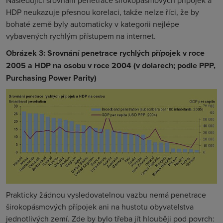
Následující srovnání penetrace širokopásmových přípojek a
HDP neukazuje přesnou korelaci, takže nelze říci, že by
bohaté země byly automaticky v kategorii nejlépe
vybavených rychlým přístupem na internet.
Obrázek 3: Srovnání penetrace rychlých přípojek v roce
2005 a HDP na osobu v roce 2004 (v dolarech; podle PPP,
Purchasing Power Parity)
Prakticky žádnou vysledovatelnou vazbu nemá penetrace
širokopásmových přípojek ani na hustotu obyvatelstva
jednotlivých zemí. Zde by bylo třeba jít hlouběji pod povrch: