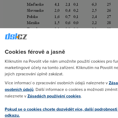
Cookies férově a jasně
Kliknutím na Povolit vše nám umožníte použití cookies pro fun
Poznámky:
marketingové účely na tomto zařízení. Kliknutím na Povolit 
* Předběžným odhadem
jejich zpracování úplně zakázat.
** U nás se do statistiky jiných technologií širokopásmového
Více informací o zpracování osobních údajů naleznete v
Zása
přístupu promítá pevný domácí bezdrátový přístup rychlostí
osobních údajů
. Další informace o cookies a možnosti změnit 
nad 252 kbit/s prostřednictvím mobilní sítě (celkem 188 tisíc
naleznete v
Zásadách používání cookies
.
uživatelů, tj. 2 % penetrace). Obecně se ve zkoumaných
zemích do statistik počtu uživatelů širokopásmových služeb
Pokud se o cookies chcete dozvědět více, další podrobnosti
3G nezahrnuje a neustále se vede debata, zda je
odkazu.
započítávání tohoto přístupu u nás do mezinárodních