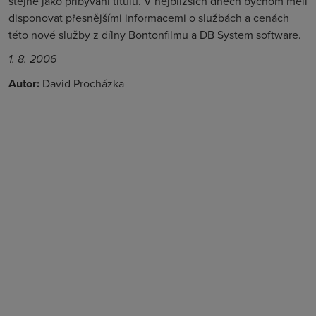
stejně jako přibývání titulů. V nejbližších dnech bychom měli
disponovat přesnějšími informacemi o službách a cenách
této nové služby z dílny Bontonfilmu a DB System software.
1. 8. 2006
Autor:
David Procházka