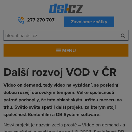
277 270 707
Zavoláme zpátky
MENU
Další rozvoj VOD v ČR
Video on demand, tedy video na vyžádání, se poslední
dobou rozvíjí obrovským tempem. Velké společnosti
patrně pochopily, že tato oblast skýtá určitou mezeru na
trhu. Světlo světa spatřil další projekt, za kterým stojí
společnost Bontonfilm a DB System software.
Nový projekt je nazván zcela prostě – Video on demand - a
jeho spuštění je naplánováno na 1. 8. 2006. Společnost DB