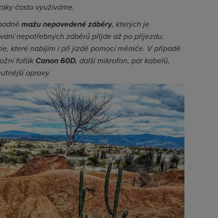
 taky často využíváme.
řípadně
mažu nepovedené záběry
, kterých je
ání nepotřebných záběrů přijde až po příjezdu.
rie, které nabíjím i při jízdě pomocí měniče. V případě
ožní foťák
Canon 60D
, další mikrofon, pár kabelů,
utnější opravy.