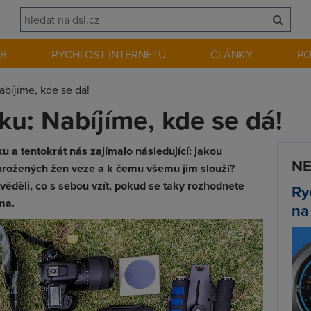
EB
RYCHLOST INTERNETU
ČLÁNKY
P
abíjíme, kde se dá!
ku: Nabíjíme, kde se dá!
u a tentokrát nás zajímalo následující: jakou
NE
hrožených žen veze a k čemu všemu jim slouží?
 věděli, co s sebou vzít, pokud se taky rozhodnete
Ry
ma.
na