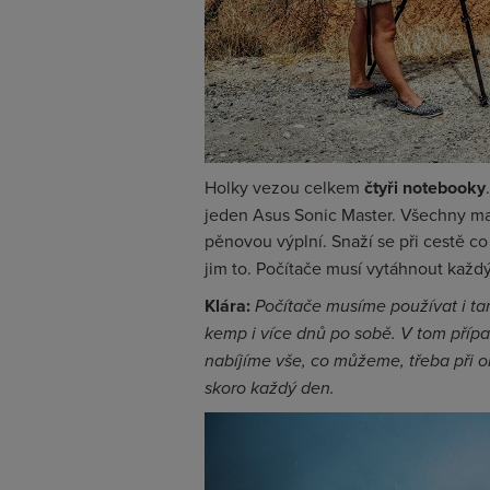
Holky vezou celkem
čtyři notebooky
jeden Asus Sonic Master. Všechny ma
pěnovou výplní. Snaží se při cestě co
jim to. Počítače musí vytáhnout každý
Klára:
Počítače musíme používat i ta
kemp i více dnů po sobě. V tom příp
nabíjíme vše, co můžeme, třeba při ob
skoro každý den.