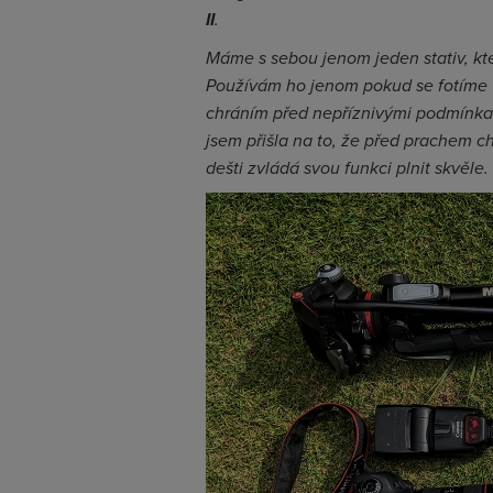
II
.
Máme s sebou jenom jeden stativ, kte
Používám ho jenom pokud se fotíme 
chráním před nepříznivými podmínka
jsem přišla na to, že před prachem c
dešti zvládá svou funkci plnit skvěle.