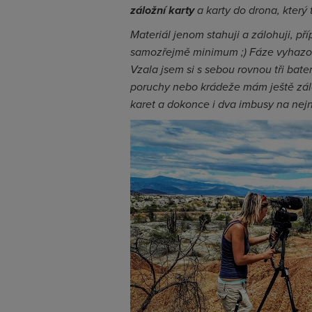
záložní karty
a karty do drona, který
Materiál jenom stahuji a zálohuji, p
samozřejmě minimum ;) Fáze vyhazov
Vzala jsem si s sebou rovnou tři bate
poruchy nebo krádeže mám ještě zál
karet a dokonce i dva imbusy na nejn