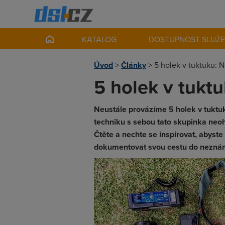
KATALOG
DOSTUPNOST SLUŽ
Úvod
>
Články
>
5 holek v tuktuku: N
5 holek v tuktu
Neustále provázíme 5 holek v tuktuk
techniku s sebou tato skupinka neo
Čtěte a nechte se inspirovat, abyste
dokumentovat svou cestu do nezná