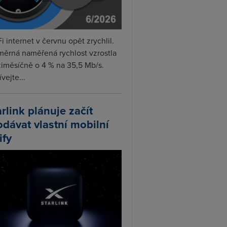
i internet v červnu opět zrychlil.
měrná naměřená rychlost vzrostla
iměsíčně o 4 % na 35,5 Mb/s.
vejte...
arlink plánuje začít
odávat vlastní mobilní
ify