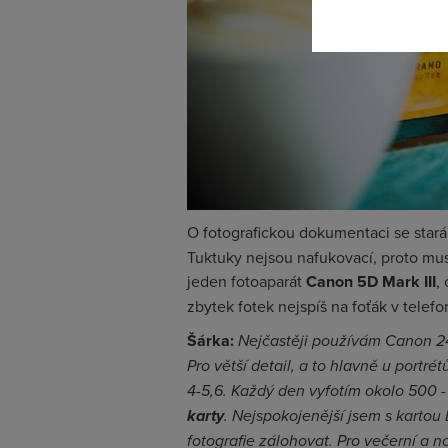
O fotografickou dokumentaci se stará
Tuktuky nejsou nafukovací, proto mus
jeden fotoaparát
Canon 5D Mark III
,
zbytek fotek nejspíš na foťák v telef
Šárka:
Nejčastěji používám Canon 24-
Pro větší detail, a to hlavně u portr
4-5,6. Každý den vyfotím okolo 500 
karty
. Nejspokojenější jsem s karto
fotografie zálohovat. Pro večerní a 