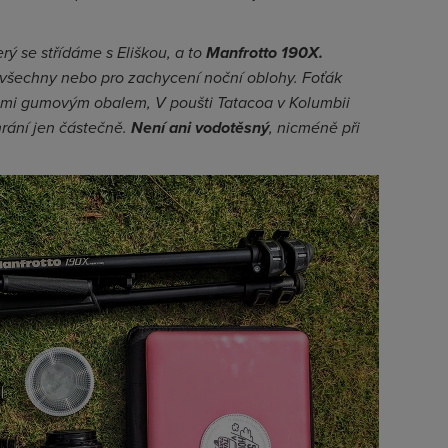
rý se střídáme s Eliškou, a to
Manfrotto 190X.
všechny nebo pro zachycení noční oblohy. Foťák
mi gumovým obalem, V poušti Tatacoa v Kolumbii
hrání jen částečně.
Není ani vodotěsný
, nicméně při