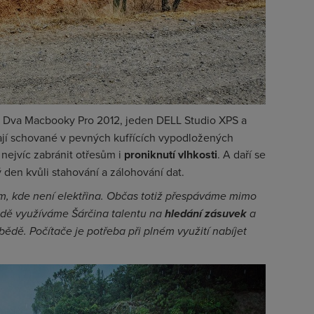
. Dva Macbooky Pro 2012, jeden DELL Studio XPS a
jí schované v pevných kufřících vypodložených
 nejvíc zabránit otřesům i
proniknutí vlhkosti
. A daří se
 den kvůli stahování a zálohování dat.
m, kde není elektřina. Občas totiž přespáváme mimo
adě využíváme Šárčina talentu na
hledání zásuvek
a
ědě. Počítače je potřeba při plném využití nabíjet