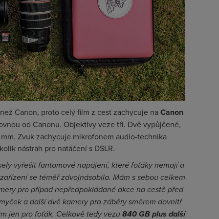
 než Canon, proto celý film z cest zachycuje na
Canon
rovnou od Canonu. Objektivy veze tři. Dvě vypůjčené,
 50 mm. Zvuk zachycuje mikrofonem audio-technika
kolik nástrah pro natáčení s DSLR.
ely vyřešit fantomové napájení, které foťáky nemají a
 zařízení se téměř zdvojnásobila. Mám s sebou celkem
mery pro případ nepředpokládané akce na cestě před
myček a další dvě kamery pro záběry směrem dovnitř
ám jen pro foťák. Celkově tedy vezu
840 GB plus další