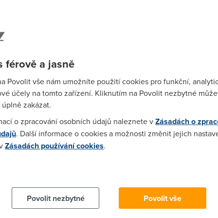
počasí, proto nabíjí, kde se dá: u místních, v kiosku
Spa
 telefonů rozhoduje intenzita používání. Lucka nabíjí
Time
o přes měnič připojený k baterce tříkolky.
Star
Jakmile se dostaneme do místa s možností napájení naší
 férově a jasně
 jenom jednu zásuvku. Proto s sebou
Wh
smi věcí
. A i to je většinou málo, takže první se nabíjí
na Povolit vše nám umožníte použití cookies pro funkční, analyti
erky do foťáku, kamery a GoPro. Zásuvky tu mají
už
vé účely na tomto zařízení. Kliknutím na Povolit nezbytné můžet
ačí pouze jedna.
te
 úplně zakázat.
mací o zpracování osobních údajů naleznete v
Zásadách o zprac
údajů
. Další informace o cookies a možnosti změnit jejich nastav
 v
Zásadách používání cookies
.
 cookies chcete dozvědět více, další podrobnosti najdete na t
Povolit nezbytné
Povolit vše
Wha