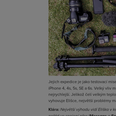
Jejich expedice je jako testovací mis
iPhone 4, 4s, 5s, SE a 6s. Velký vliv 
nejrychlejší. Jelikož čelí velkým tep
vyhovuje Elišce, největší problémy m
Klára:
Největší výhodu vidí Eliška v 
pořád ve spojení přes
iMessage
a
Fa