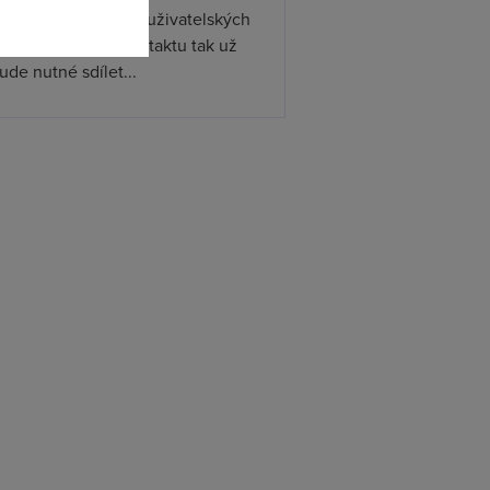
ístupňovat podporu uživatelských
. Při předávání kontaktu tak už
de nutné sdílet...