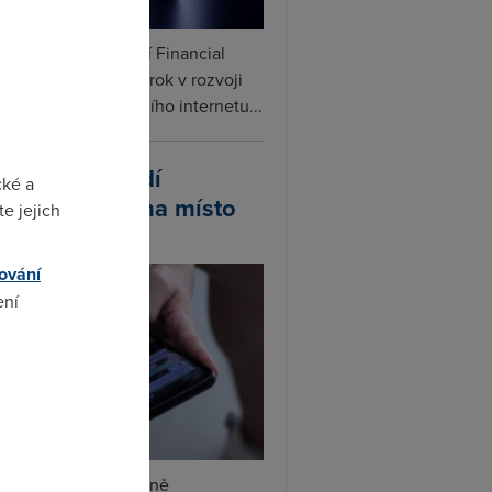
ceX podle informací Financial
s připravuje další krok v rozvoji
linku. Vedle satelitního internetu...
atsApp zavádí
cké a
ivatelská jména místo
e jejich
lefonních čísel
ování
ení
omto
tsApp začal postupně