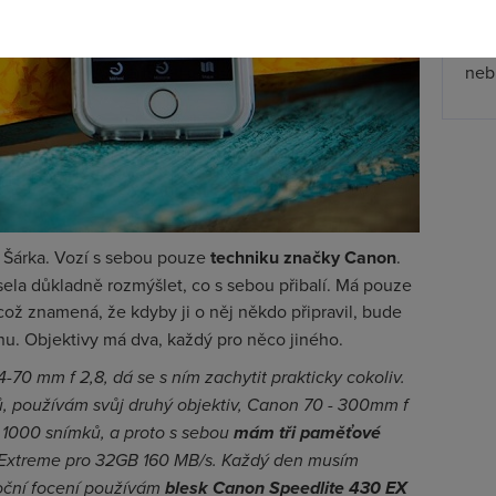
zpř
jmen
nebu
 Šárka. Vozí s sebou pouze
techniku značky Canon
.
ela důkladně rozmýšlet, co s sebou přibalí. Má pouze
 což znamená, že kdyby ji o něj někdo připravil, bude
onu. Objektivy má dva, každý pro něco jiného.
70 mm f 2,8, dá se s ním zachytit prakticky cokoliv.
étů, používám svůj druhý objektiv, Canon 70 - 300mm f
- 1000 snímků, a proto s sebou
mám tři paměťové
u Extreme pro 32GB 160 MB/s. Každý den musím
noční focení používám
blesk Canon Speedlite 430 EX