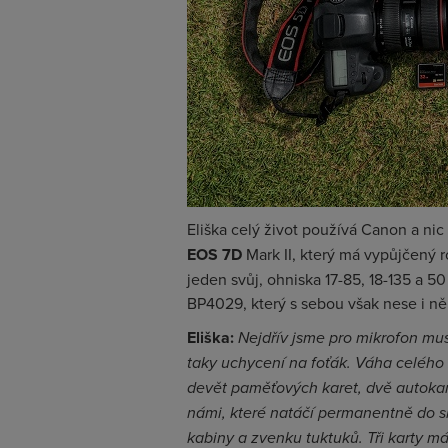
Eliška celý život používá Canon a nic
EOS 7D
Mark II, který má vypůjčený 
jeden svůj, ohniska 17-85, 18-135 a
BP4029, který s sebou však nese i ně
Eliška:
Nejdřív jsme pro mikrofon mus
taky uchycení na foťák. Váha celého
devět paměťových karet, dvě autoka
námi, které natáčí permanentně do s
kabiny a zvenku tuktuků. Tři karty m