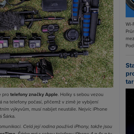
Wi-F
Prů
mez
Podí
St
pr
tar
e pro
telefony značky Apple
. Holky s sebou vezou
má na telefony počasí, přičemž v zimě je vybíjení
lotním výkyvům, musí nabíjet neustále. Nejvíc iPhone
á Šárka.
komunikaci. Celá její rodina používá iPhony, takže jsou
ceTime
. Šárka má s sebou telefony iPhone 4 a 4s a ty