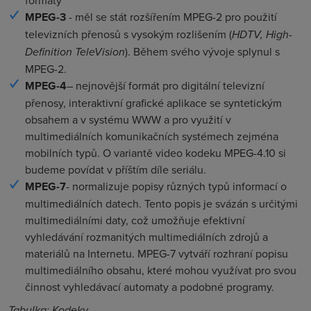
formáty
MPEG-3
- měl se stát rozšířením MPEG-2 pro použití
televizních přenosů s vysokým rozlišením (
HDTV, High-
Definition TeleVision
). Během svého vývoje splynul s
MPEG-2.
MPEG-4
– nejnovější formát pro digitální televizní
přenosy, interaktivní grafické aplikace se syntetickým
obsahem a v systému WWW a pro využití v
multimediálních komunikačních systémech zejména
mobilních typů. O variantě video kodeku MPEG-4.10 si
budeme povídat v příštím díle seriálu.
MPEG-7
- normalizuje popisy různých typů informací o
multimediálních datech. Tento popis je svázán s určitými
multimediálními daty, což umožňuje efektivní
vyhledávání rozmanitých multimediálních zdrojů a
materiálů na Internetu. MPEG-7 vytváří rozhraní popisu
multimediálního obsahu, které mohou využívat pro svou
činnost vyhledávací automaty a podobné programy.
Tabulka: Kodeky