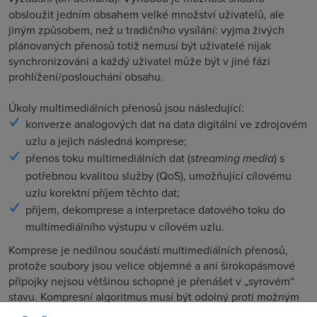
obsloužit jedním obsahem velké množství uživatelů, ale
jiným způsobem, než u tradičního vysílání: vyjma živých
plánovaných přenosů totiž nemusí být uživatelé nijak
synchronizováni a každý uživatel může být v jiné fázi
prohlížení/poslouchání obsahu.
Úkoly multimediálních přenosů jsou následující:
konverze analogových dat na data digitální ve zdrojovém
uzlu a jejich následná komprese;
přenos toku multimediálních dat (
streaming media
) s
potřebnou kvalitou služby (QoS), umožňující cílovému
uzlu korektní příjem těchto dat;
příjem, dekomprese a interpretace datového toku do
multimediálního výstupu v cílovém uzlu.
Komprese je nedílnou součástí multimediálních přenosů,
protože soubory jsou velice objemné a ani širokopásmové
přípojky nejsou většinou schopné je přenášet v „syrovém“
stavu. Kompresní algoritmus musí být odolný proti možným
ztrátám některých paketů z datového proudu a nesmí být