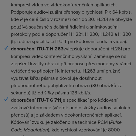
kompresi videa ve videokonferenčních aplikacích.
Podporuje audiovizuální přenosy o rychlosti P x 64 kbit/s,
kde
P
je celé číslo v rozmezí od 1 do 30. H.261 se obvykle
používá současně s dalšími řídicími a snímkovacími
protokoly podle doporučení H.221, H.230, H.242 a H.320
(tj. rodina specifikací ITU-T pro kódování audia a videa).
doporučení ITU-T H.263
vylepšuje doporučení H.261 pro
kompresi videokonferenčního vysílání. Zaměřuje se na
zlepšení kvality obrazu při přenosu přes modemy v rámci
vytáčeného připojení k Internetu. H.263 umí pružně
využívat šířku pásma a dovoluje dosáhnout
plnohodnotného pohyblivého obrazu (30 obrázků za
sekundu) již od šířky pásma 128 kbit/s.
doporučení ITU-T G.711
je specifikací pro kódování
zvukové informace (včetně audio složky audiovisuálních
přenosů) a je základem videokonferenčních aplikací.
Kódování zvuku je založeno na technice PCM (
Pulse
Code Modulation
), kde rychlost vzorkování je 8000