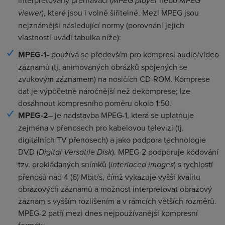
interpretovány přehrávači (
MPEG player
nebo
MPEG
viewer
), které jsou i volně šiřitelné. Mezi MPEG jsou
nejznámější následující normy (porovnání jejich
vlastností uvádí tabulka níže):
MPEG-1
- používá se především pro kompresi audio/video
záznamů (tj. animovaných obrázků spojených se
zvukovým záznamem) na nosičích CD-ROM. Komprese
dat je výpočetně náročnější než dekomprese; lze
dosáhnout kompresního poměru okolo 1:50.
MPEG-2
– je nadstavba MPEG-1, která se uplatňuje
zejména v přenosech pro kabelovou televizi (tj.
digitálních TV přenosech) a jako podpora technologie
DVD (
Digital Versatile Disk
). MPEG-2 podporuje kódování
tzv. prokládaných snímků (
interlaced images
) s rychlostí
přenosů nad 4 (6) Mbit/s, čímž vykazuje vyšší kvalitu
obrazových záznamů a možnost interpretovat obrazový
záznam s vyšším rozlišením a v rámcích větších rozměrů.
MPEG-2 patří mezi dnes nejpoužívanější kompresní