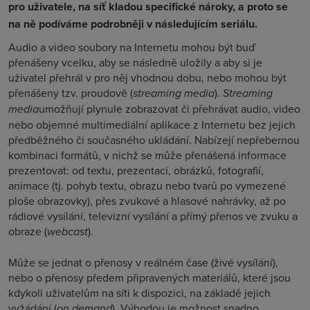
pro uživatele, na síť kladou specifické nároky, a proto se
na ně podíváme podrobněji v následujícím seriálu.
Audio a video soubory na Internetu mohou být buď
přenášeny vcelku, aby se následně uložily a aby si je
uživatel přehrál v pro něj vhodnou dobu, nebo mohou být
přenášeny tzv. proudově (
streaming media
).
Streaming
media
umožňují plynule zobrazovat či přehrávat audio, video
nebo objemné multimediální aplikace z Internetu bez jejich
předběžného či současného ukládání. Nabízejí nepřebernou
kombinaci formátů, v nichž se může přenášená informace
prezentovat: od textu, prezentací, obrázků, fotografií,
animace (tj. pohyb textu, obrazu nebo tvarů po vymezené
ploše obrazovky), přes zvukové a hlasové nahrávky, až po
rádiové vysílání, televizní vysílání a přímý přenos ve zvuku a
obraze (
webcast
).
Může se jednat o přenosy v reálném čase (živé vysílání),
nebo o přenosy předem připravených materiálů, které jsou
kdykoli uživatelům na síti k dispozici, na základě jejich
vyžádání (
on demand
). Výhodou je možnost snadno