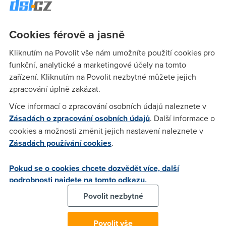
závislý na příjmu předchozího ani následného paketu.
Součástí algoritmu by mělo být také určení povolené
tolerance k možným ztrátám dat. Metody používající
Cookies férově a jasně
kompresní a dekompresní algoritmy se nazývají kodeky
(
codec,
co
mpressing –
de
compressing
).
Pozn.: kodek se
Kliknutím na Povolit vše nám umožníte použití cookies pro
také používá pro označení mechanizmu
funkční, analytické a marketingové účely na tomto
kódování/dekódování (
co
ding –
de
coding).
zařízení. Kliknutím na Povolit nezbytné můžete jejich
zpracování úplně zakázat.
Výše uvedené kroky se snadněji provádějí u přenosů na
Více informací o zpracování osobních údajů naleznete v
vyžádání, než živých přenosů, protože u multimediálních
Zásadách o zpracování osobních údajů
. Další informace o
přenosů probíhajících v reálném čase musí v reálném čase
cookies a možnosti změnit jejich nastavení naleznete v
proběhnout komprese, vlastní přenos a na straně klienta i
Zásadách používání cookies
.
dekomprese.
Kompresní formáty
Pokud se o cookies chcete dozvědět více, další
Aby bylo možné využívat multimediální informace mezi
podrobnosti najdete na tomto odkazu.
výpočetními systémy s různými platformami operačních
systémů, byla vyvinuta řada specifikací pro vytvoření,
Povolit nezbytné
ukládání a přenos multimediálních dat. V souladu s
použitými normami vzniká z multimediální informace datový
Povolit vše