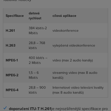
datová
Specifikace
cílová aplikace
rychlost
384 kbit/s-2
H.261
videokonference
Mbit/s
28,8 – 768
H.263
vylepšená videokonference
kbit/s
400 kbit/s –
MPEG-1
video (max 2 audio kanály)
2 Mbit/s
1,5 – 6
streaming video (max 8 audio
MPEG-2
Mbit/s
kanálů)
28,8 – 900
Internetové video televizní kvality
MPEG-4
kbit/s
(max 8 audio kanálů)
doporučení ITU-T H.261
je nejrozšířenější specifikace pro