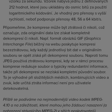
vzorků za sekundu. Vzorek nabývá jednu z definovaných
212 hodnot, které jsou ukládány do osmic bitů za použití
logaritmického kódování. Je vhodný pro přenosy s vyšší
rychlostí, neboť podporuje přenosy 48, 56 a 64 kbit/s.
Připomeňme, že komprese může být ztrátová či nikoli, což
označuje, zda originální data lze získat kompletně
dekompresí či nikoli. Např. formát obrázků GIF (
Graphics
Interchange File
) běžný na webu poskytuje kompresi
bezeztrátovou, kdy každý jednotlivý bit dat v originálním
souboru se opět získá při dekompresi souboru. Naproti tomu
JPEG používá ztrátovou kompresi, kdy se v rámci procesu
komprese redukuje soubor o typicky redundantní informace,
takže při dekompresi se nezíská kompletní původní soubor.
To je výhodné při složitějších médiích, kombinujících video a
zvuk, kde určitá ztráta informací není pro uživatele
detekovatelná.
Příště se podíváme na nejmodernější video kodek MPEG-
4.10 a na záležitosti, které mohou jeho žádoucí nasazení (a
nahrazení stávajícího MPEG-2) v sítích poskytovatelů