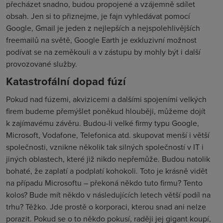
přecházet snadno, budou propojené a vzájemně sdílet
obsah. Jen si to přiznejme, je fajn vyhledávat pomocí
Google, Gmail je jeden z nejlepších a nejspolehlivějších
freemailů na světě, Google Earth je exkluzivní možnost
podívat se na zeměkouli a v zástupu by mohly být i další
provozované služby.
Katastrofální dopad fúzí
Pokud nad fúzemi, akvizicemi a dalšími spojeními velkých
firem budeme přemýšlet poněkud hlouběji, můžeme dojít
k zajímavému závěru. Budou-li velké firmy typu Google,
Microsoft, Vodafone, Telefonica atd. skupovat menší i větší
společnosti, vznikne několik tak silných společností v IT i
jiných oblastech, které již nikdo nepřemůže. Budou natolik
bohaté, že zaplatí a podplatí kohokoli. Toto je krásně vidět
na případu Microsoftu – překoná někdo tuto firmu? Tento
kolos? Bude mít někdo v následujících letech větší podíl na
trhu? Těžko. Jde prostě o korporaci, kterou snad ani nelze
porazit. Pokud se o to někdo pokusí, raději jej gigant koupí,