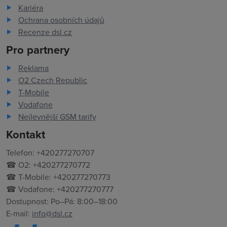
Kariéra
Ochrana osobních údajů
Recenze dsl.cz
Pro partnery
Reklama
O2 Czech Republic
T-Mobile
Vodafone
Nejlevnější GSM tarify
Kontakt
Telefon: +420277270707
☎ O2: +420277270772
☎ T-Mobile: +420277270773
☎ Vodafone: +420277270777
Dostupnost: Po–Pá: 8:00–18:00
E-mail:
info@dsl.cz