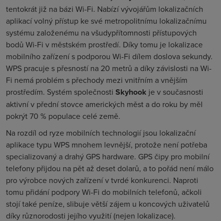
tentokrát již na bázi Wi-Fi. Nabízí vývojářům lokalizačních
aplikací volný přístup ke své metropolitnímu lokalizačnímu
systému založenému na všudypřítomnosti přístupových
bodů Wi-Fi v městském prostředí. Díky tomu je lokalizace
mobilního zařízení s podporou Wi-Fi dílem doslova sekundy.
WPS pracuje s přesností na
20 metrů
a díky závislosti na Wi-
Fi nemá problém s přechody mezi vnitřním a vnějším
prostředím. Systém společnosti
Skyhook
je v současnosti
aktivní v přední stovce amerických měst a do roku by měl
pokrýt 70 % populace celé země.
Na rozdíl od ryze mobilních technologií jsou lokalizační
aplikace typu WPS mnohem levnější, protože není potřeba
specializovaný a drahý GPS hardware. GPS čipy pro mobilní
telefony přijdou na pět až deset dolarů, a to pořád není málo
pro výrobce nových zařízení v tvrdé konkurenci. Naproti
tomu přidání podpory Wi-Fi do mobilních telefonů, ačkoli
stojí také peníze, slibuje větší zájem u koncových uživatelů
díky různorodosti jejího využití (nejen lokalizace).