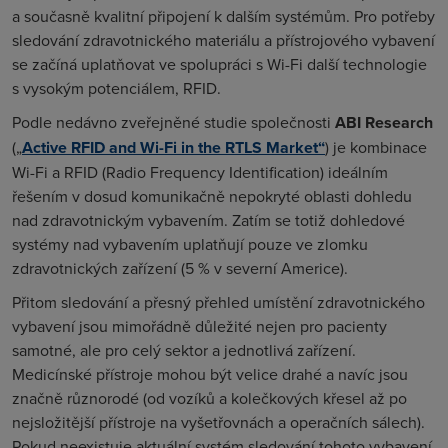
a současně kvalitní připojení k dalším systémům. Pro potřeby
sledování zdravotnického materiálu a přístrojového vybavení
se začíná uplatňovat ve spolupráci s Wi-Fi další technologie
s vysokým potenciálem, RFID.
Podle nedávno zveřejněné studie společnosti
ABI Research
(„
Active RFID and Wi-Fi in the RTLS Market
“
) je kombinace
Wi-Fi a RFID (
Radio Frequency Identification
) ideálním
řešením v dosud komunikačně nepokryté oblasti dohledu
nad zdravotnickým vybavením. Zatím se totiž dohledové
systémy nad vybavením uplatňují pouze ve zlomku
zdravotnických zařízení (5 % v severní Americe).
Přitom sledování a přesný přehled umístění zdravotnického
vybavení jsou mimořádně důležité nejen pro pacienty
samotné, ale pro celý sektor a jednotlivá zařízení.
Medicínské přístroje mohou být velice drahé a navíc jsou
značně různorodé (od vozíků a kolečkových křesel až po
nejsložitější přístroje na vyšetřovnách a operačních sálech).
Pokud neexistuje aktuální systém sledování tohoto vybavení,