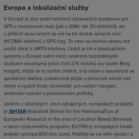
Evropa a lokalizační služby
V Evropě je sice podíl telefonů vybavených podporou pro
GPS v současnosti malý (jak u GSM, tak 3G telefonů), ale
v příštích dvou letech se má na trh dostat výrazně více
WCDMA telefonů s GPS čipy. To zase na druhou stranu má
zvýšit obrat s UMTS telefony. I když je trh s lokalizačními
systémy v Evropě zatím mezi ostatními bezdrátovými
službami nevýrazný (vloni činil 274 miliónů eur podle Berg
Insight), může se to rychle změnit, a to nejen v souvislosti se
spuštěním Galilea. Lokalizovat půjde s přesností menší než
metry a využití bude různorodé: pro osobní navigaci,
sledování vozidel a pohotovostní potřeby.
Jedním z důležitých, vloni zahájených, evropských projektů
je
ISHTAR
(
Industrial Stimuli for the HarmonisaTion of
EuropeAn Research in the area of Location Based Services
)
v rámci výzkumného programu EU FP6 (z evropských fondů
projekt vyčerpá 600 tisíc euro). Podílejí se na něm výrobci a