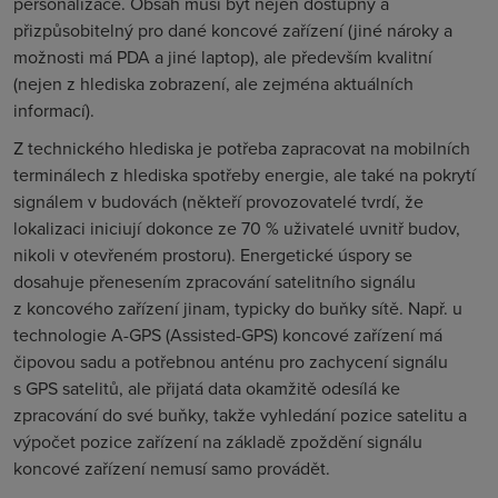
personalizace. Obsah musí být nejen dostupný a
přizpůsobitelný pro dané koncové zařízení (jiné nároky a
možnosti má PDA a jiné laptop), ale především kvalitní
(nejen z hlediska zobrazení, ale zejména aktuálních
informací).
Z technického hlediska je potřeba zapracovat na mobilních
terminálech z hlediska spotřeby energie, ale také na pokrytí
signálem v budovách (někteří provozovatelé tvrdí, že
lokalizaci iniciují dokonce ze 70 % uživatelé uvnitř budov,
nikoli v otevřeném prostoru). Energetické úspory se
dosahuje přenesením zpracování satelitního signálu
z koncového zařízení jinam, typicky do buňky sítě. Např. u
technologie A-GPS (
Assisted-GPS
) koncové zařízení má
čipovou sadu a potřebnou anténu pro zachycení signálu
s GPS satelitů, ale přijatá data okamžitě odesílá ke
zpracování do své buňky, takže vyhledání pozice satelitu a
výpočet pozice zařízení na základě zpoždění signálu
koncové zařízení nemusí samo provádět.