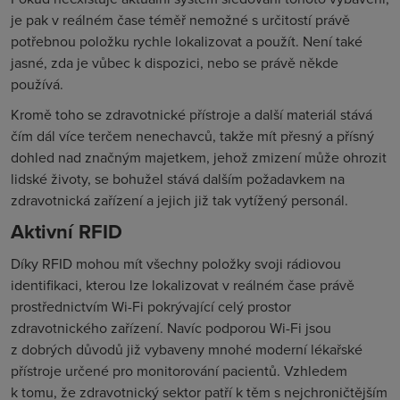
je pak v reálném čase téměř nemožné s určitostí právě
potřebnou položku rychle lokalizovat a použít. Není také
jasné, zda je vůbec k dispozici, nebo se právě někde
používá.
Kromě toho se zdravotnické přístroje a další materiál stává
čím dál více terčem nenechavců, takže mít přesný a přísný
dohled nad značným majetkem, jehož zmizení může ohrozit
lidské životy, se bohužel stává dalším požadavkem na
zdravotnická zařízení a jejich již tak vytížený personál.
Aktivní RFID
Díky RFID mohou mít všechny položky svoji rádiovou
identifikaci, kterou lze lokalizovat v reálném čase právě
prostřednictvím Wi-Fi pokrývající celý prostor
zdravotnického zařízení. Navíc podporou Wi-Fi jsou
z dobrých důvodů již vybaveny mnohé moderní lékařské
přístroje určené pro monitorování pacientů. Vzhledem
k tomu, že zdravotnický sektor patří k těm s nejchroničtějším