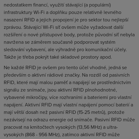
nedostatkem financí, využití stávající (a populární)
infrastruktury Wi-Fi a doplňku pouze relativně levného
nasazení RFID a jejich propojení je pro sektor tou nejlepší
zprávou. Stávající Wi-Fi síť ovšem může vyžadovat další
rozšíření o nové přístupové body, protože původní síť nebyla
navržena se záměrem současně podporovat systém
sledování vybavení, ale výhradně pro komunikační účely.
Takže je třeba pokrýt také skladové prostory apod.
Ne každé RFID je ovšem pro tento účel vhodné, jedná se
především o aktivní rádiové značky. Na rozdíl od pasivních
RFID, které mají malou paměť a napájejí se prostřednictvím
signálu ze snímače, jsou aktivní RFID plnohodnotné,
vybavené mikročipy, více rozhraními a bateriemi pro vlastní
napájení. Aktivní RFID mají vlastní napájení pomocí baterií a
mají větší dosah než pasivní RFID (15-
25 metrů
), protože
nezávisejí na odrazu energie od snímače. Pasivní RFID může
pracovat na kmitočtech vysokých (
13,56 MHz)
a ultra-
vysokých (
868 - 956 MHz
), zatímco aktivní RFID může