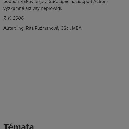
podpůrná aktivita (tzv.
SSA, Specific Support Action
)
výzkumné aktivity neprovádí.
7. 11. 2006
Autor:
Ing. Rita Pužmanová, CSc., MBA
Témata