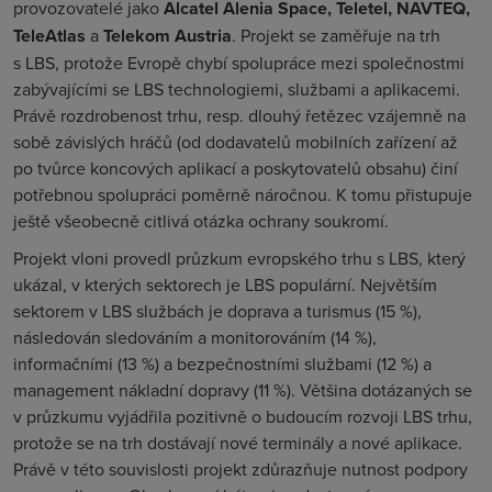
provozovatelé jako
Alcatel Alenia Space, Teletel, NAVTEQ,
TeleAtlas
a
Telekom Austria
. Projekt se zaměřuje na trh
s LBS, protože Evropě chybí spolupráce mezi společnostmi
zabývajícími se LBS technologiemi, službami a aplikacemi.
Právě rozdrobenost trhu, resp. dlouhý řetězec vzájemně na
sobě závislých hráčů (od dodavatelů mobilních zařízení až
po tvůrce koncových aplikací a poskytovatelů obsahu) činí
potřebnou spolupráci poměrně náročnou. K tomu přistupuje
ještě všeobecně citlivá otázka ochrany soukromí.
Projekt vloni provedl průzkum evropského trhu s LBS, který
ukázal, v kterých sektorech je LBS populární. Největším
sektorem v LBS službách je doprava a turismus (15 %),
následován sledováním a monitorováním (14 %),
informačními (13 %) a bezpečnostními službami (12 %) a
management nákladní dopravy (11 %). Většina dotázaných se
v průzkumu vyjádřila pozitivně o budoucím rozvoji LBS trhu,
protože se na trh dostávají nové terminály a nové aplikace.
Právě v této souvislosti projekt zdůrazňuje nutnost podpory