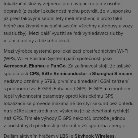
lokalizační služby zejména pro navigaci nejen v osobní
dopravě (z osobní zkušenosti mohu potvrdit, že v Japonsku
již před takovými sedmi lety měli efektivní, a proto také
hojně používaný navigační systém všechny autobusy a vozy
taxislužby). Mezi další využití se řadí vyhledávací služby
v rámci rodiny a blízkého okolí.
Mezi výrobce systémů pro lokalizaci prostřednictvím Wi-Fi
(
WPS, Wi-Fi Position System
) patří společnosti jako
Aeroscout, Ekahau
a
PanGo
. Za zajímavost stojí, že asijské
společnosti
CPS, SiGe Semiconductor
a
Shanghai Simcom
nedávno oznámily
S788
, první multimediální GSM zařízení
s podporou tzv. E-GPS (
Enhanced GPS
). E-GPS má mnohem
lepší výkonnostní parametry oproti klasickému GPS:
lokalizace se provede maximálně do čtyř sekund bez ohledu
na složitost prostředí a ve výsledku je až desetkrát rychlejší
než GPS. Tím ale výhody E-GPS nekončí, protože jednou
z podstatných předností je stokrát nižší spotřeba energie.
Dalším aktivním hráčem v LBS je
Skyhook Wireless
,