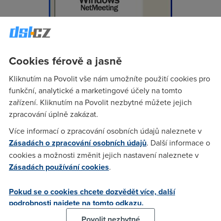
Cookies férově a jasně
Kliknutím na Povolit vše nám umožníte použití cookies pro
funkční, analytické a marketingové účely na tomto
zařízení. Kliknutím na Povolit nezbytné můžete jejich
zpracování úplně zakázat.
Více informací o zpracování osobních údajů naleznete v
Zásadách o zpracování osobních údajů
. Další informace o
cookies a možnosti změnit jejich nastavení naleznete v
MS Netmeeting je zřejmě nejznámějším videokonferenčním
Zásadách používání cookies
.
produktem v prostředí MS Windows, ač jej uživatelé
Windows XP patrně nikdy nepoznali. Netmeeting pracuje i
Pokud se o cookies chcete dozvědět více, další
ve verzi Windows XP, ale zde již firma Microsoft
podrobnosti najdete na tomto odkazu.
upřednostňuje komponentu Windows Messanger. Hlavní
Povolit nezbytné