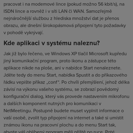
pracovat i na modemové lince (pokud možno 56 kbit/s), na
ISDN lince a rovněž i v síti LAN či WAN. Samozřejmě
nejnáročnější službou z hlediska množství dat je přenos
obrazu, ale dnešní širokopásmová připojení tyto požadavky
v pohodě vykrývají.
Kde aplikaci v systému naleznu?
Jak již bylo řečeno, ve Windows XP tlačil Microsoft kupředu
jiný komunikační program, proto ikonu a zástupce této
aplikace nikde na ploše, ani v nabídce Start nenaleznete.
Jděte tedy do menu Start, nabídka Spustit a do příkazového
řádku vepište příkaz „conf“. Po chvíli přemýšlení, jehož délka
závisí na výkonu vašeho systému, se zobrazí povědomý
konfigurační dialog, který vás provede nastavením mikrofonu
a dalších komponent nutných pro komunikaci v
NetMeetingu. Postupně budete muset vyplnit informace o
vaší osobě, zvolit typ připojení na internet a také si umístit
známou ikonu na pracovní plochu a do menu Start tak,
abyste váš oblíbený program měli příště po ruce. Poté