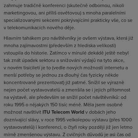
zahrnuje tradičně konferenci (skutečně odbornou, nikoli
marketingovou, ani příliš osvětovou) s mnoha paralelními
specializovanými sekcemi pokrývajícími prakticky vše, co se
v telekomunikacích nového děje.
Hlavním tahákem pro návštěvníky je ovšem výstava, která již
mnoha zajímavostmi (především z hlediska velikosti)
vstoupila do historie. Zatímco v minulé dekádě ještě nebyl
tak znát úpadek sektoru a snižování výdajů na tyto akce,
v novém tisíciletí je to (vedle nových možností internetu a
menší potřeby se jednou za dlouhý čas fyzicky někde
koncentrovaně prezentovat) již patrné. Snížil se výrazně
nejen počet vystavovatelů a
zmenšila
se i jejich přítomnost
na výstavě, ale především se snížil počet návštěvníků: od
roku 1995 o nějakých 150 tisíc méně. Měla jsem osobně
možnost navštívit
ITU Telecom World
v dobách jeho
doznívající slávy, v roce 1995 velkolepou výstavu (přes 1000
vystavovatelů) i konferenci, o čtyři roky později již jen letmo
mírně zmenšenou výstavu. Z cvičných důvodů je asi čas od