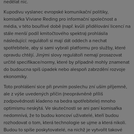
nedělat nic.
Kupodivu vyslanec evropské komunikační politiky,
komisařka Viviane Reding pro informační společnost a
média, v této bouřlivé době (např. kvůli přidělování licencí na
stále menší podíl kmitočtového spektra) prohlásila
následující: regulátoři si mají dát oddech a nechat
spotřebitele, aby si sami vybrali platformu pro služby, které
opravdu chtějí. Jinými slovy regulátoři nemají prosazovat
určité specifikace/normy, které by případně mohly znamenat
do budoucna spíš úpadek nebo alespoň zabrzdění rozvoje
ekonomiky.
Toto prohlášení sice při prvním poslechu zní uším příjemně,
ale z výše uvedených příčin (neoprávněně příliš
zodpovědnosti kladeno na bedra spotřebitele) mnoho
optimismu neskýtá. Ve skutečnosti se ani paní komisařka
nedomnívá, že to budou koncoví uživatelé, kteří budou
rozhodovat o tom, která technologie se ujme a která nikoli.
Budou to spíše poskytovatelé, na nichž je vytvořit takové