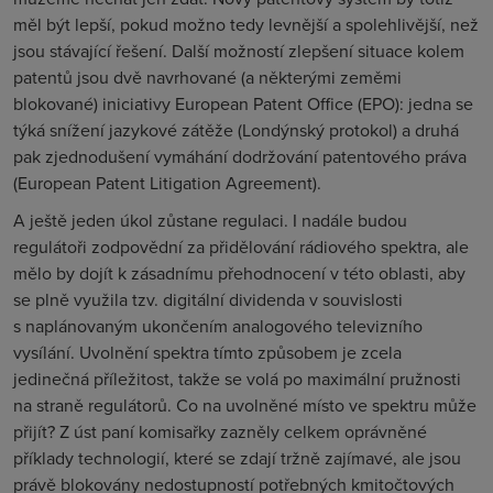
měl být lepší, pokud možno tedy levnější a spolehlivější, než
jsou stávající řešení. Další možností zlepšení situace kolem
patentů jsou dvě navrhované (a některými zeměmi
blokované) iniciativy European Patent Office (EPO): jedna se
týká snížení jazykové zátěže (Londýnský protokol) a druhá
pak zjednodušení vymáhání dodržování patentového práva
(European Patent Litigation Agreement).
A ještě jeden úkol zůstane regulaci. I nadále budou
regulátoři zodpovědní za přidělování rádiového spektra, ale
mělo by dojít k zásadnímu přehodnocení v této oblasti, aby
se plně využila tzv.
digitální dividenda
v souvislosti
s naplánovaným ukončením analogového televizního
vysílání. Uvolnění spektra tímto způsobem je zcela
jedinečná příležitost, takže se volá po maximální pružnosti
na straně regulátorů. Co na uvolněné místo ve spektru může
přijít? Z úst paní komisařky zazněly celkem oprávněné
příklady technologií, které se zdají tržně zajímavé, ale jsou
právě blokovány nedostupností potřebných kmitočtových