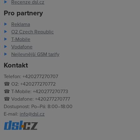
Recenze dsl.cz
Pro partnery
Reklama
O2 Czech Republic
T-Mobile
Vodafone
Nejlevnější GSM tarify
Kontakt
Telefon: +420277270707
☎ O2: +420277270772
☎ T-Mobile: +420277270773
☎ Vodafone: +420277270777
Dostupnost: Po–Pá: 8:00–18:00
E-mail:
info@dsl.cz