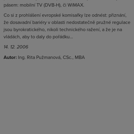
pásem: mobilní TV (DVB-H), či WiMAX.
Co si z prohlášení evropské komisařky lze odnést: přiznání,
že dosavadní bariéry v oblasti nedostatečně pružné regulace
jsou byrokratického, nikoli technického ražení, a že je na
vládách, aby to daly do pořádku…
14. 12. 2006
Autor:
Ing. Rita Pužmanová, CSc., MBA