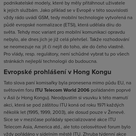
podnikatelské modely, které by měly přitáhnout uživatele
k jejich službám. Jako příklad se v Evropě v této souvislosti
vždy rádo uvádí GSM, tedy mobilní technologie vytvořená na
půdě evropské normalizace (ETSI), která udělala díru do
světa. Tehdy moc variant pro mobilní komunikaci opravdu
nebylo, ale dnes jich je již celá přehršel. Takže rozhodování
se neomezuje na: jít či nejít do toho, ale do čeho vlastně.
Pro vlády, resp. regulátory, není schůdné vybrat tu po všech
stránkách nejlepší technologii do budoucna.
Evropské prohlášení v Hong Kongu
Tato slova paní komisařky byla pronesena mimo půdu EU, na
světovém foru
ITU Telecom World 2006
pořádaném poprvé
v Asii (v Hong Kongu). Neodpustím si vsuvku k této mamutí
akci, která se pod záštitou ITU koná od roku 1971 každých
několik let (1995, 1999, 2003), ale dosud pouze v Ženevě.
Sice se v mezičase pořádaly specializované akce ITU
Telecom Asia, America atd., ale toto celosvětové forum bylo
vždy pořádáno v sídelním městě ITU. Zhruba týdenní akce