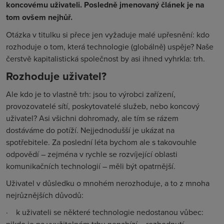
koncovému uživateli. Posledně jmenovaný článek je na
tom ovšem nejhůř.
Otázka v titulku si přece jen vyžaduje malé upřesnění: kdo
rozhoduje o tom, která technologie (globálně) uspěje? Naše
čerstvě kapitalistická společnost by asi ihned vyhrkla: trh.
Rozhoduje uživatel?
Ale kdo je to vlastně trh: jsou to výrobci zařízení,
provozovatelé sítí, poskytovatelé služeb, nebo koncový
uživatel? Asi všichni dohromady, ale tím se rázem
dostáváme do potíží. Nejjednodušší je ukázat na
spotřebitele. Za poslední léta bychom ale s takovouhle
odpovědí – zejména v rychle se rozvíjející oblasti
komunikačních technologií – měli být opatrnější.
Uživatel v důsledku o mnohém nerozhoduje, a to z mnoha
nejrůznějších důvodů:
·
k uživateli se některé technologie nedostanou vůbec: