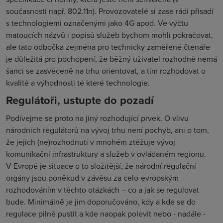
současnosti např. 802.11n). Provozovatelé si zase rádi přisadí
s technologiemi označenými jako 4G apod. Ve výčtu
matoucích názvů i popisů služeb bychom mohli pokračovat,
ale tato odbočka zejména pro technicky zaměřené čtenáře
je důležitá pro pochopení, že běžný uživatel rozhodně nemá
šanci se zasvěceně na trhu orientovat, a tím rozhodovat o
kvalitě a výhodnosti té které technologie.
Regulátoři, ustupte do pozadí
Podívejme se proto na jiný rozhodující prvek. O vlivu
národních regulátorů na vývoj trhu není pochyb, ani o tom,
že jejich (ne)rozhodnutí v mnohém ztěžuje vývoj
komunikační infrastruktury a služeb v ovládaném regionu.
V Evropě je situace o to složitější, že národní regulační
orgány jsou poněkud v závěsu za celo-evropským
rozhodováním v těchto otázkách – co a jak se regulovat
bude. Minimálně je jim doporučováno, kdy a kde se do
regulace pilně pustit a kde naopak polevit nebo - nadále -