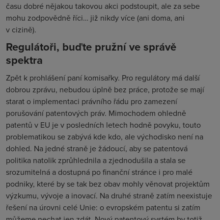
času dobré nějakou takovou akci podstoupit, ale za sebe
mohu zodpovědně říci… již nikdy více (ani doma, ani
v cizině).
Regulátoři, buďte pružní ve správě
spektra
Zpět k prohlášení paní komisařky. Pro regulátory má další
dobrou zprávu, nebudou úplně bez práce, protože se mají
starat o implementaci právního řádu pro zamezení
porušování patentových práv. Mimochodem ohledně
patentů v EU je v posledních letech hodně povyku, touto
problematikou se zabývá kde kdo, ale východisko není na
dohled. Na jedné straně je žádoucí, aby se patentová
politika natolik zprůhlednila a zjednodušila a stala se
srozumitelná a dostupná po finanční stránce i pro malé
podniky, které by se tak bez obav mohly věnovat projektům
výzkumu, vývoje a inovací. Na druhé straně zatím neexistuje
řešení na úrovni celé Unie: o evropském patentu si zatím
můžeme nechat jen zdát. Nový patentový systém by totiž