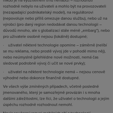
nikdo je na využitelném trhu nenabízí – rozhodnutí
rozhodně nebylo na uživateli a mohlo být na provozovateli
(nezapadající podnikatelský model), na regulátorovi
(nepovoluje nebo příliš omezuje danou službu), nebo už na
výrobci (pro daný region nedodávat danou technologii –
důvodů mnoho, ale s globalizací stále méně „embarg“), nebo
pro uživatele osobně nejsou (lokálně) dostupné;
·
uživatel některé technologie opomine – záměrně (nelíbí
se mu reklama, nebo prostě vývoj jde v pohodě mimo něj),
nebo neúmyslně (přehlédne nové možnosti, nemá čas
sledovat podrobně vývoj či učit se nové prvky);
·
uživatel na některé technologie nemá – nejsou cenově
výhodné nebo dokonce finančně dostupné.
Ve všech výše zmíněných případech, včetně posledně
jmenovaného, který je samozřejmě provázán i s mnoha
dalšími záležitostmi, lze říci, že uživatel o technologii a jejím
úspěchu rozhodně rozhodnout nemohl.