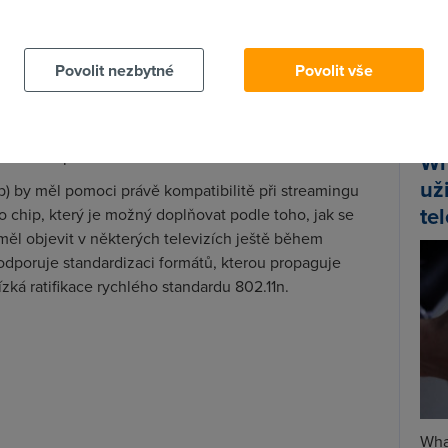
 cookies chcete dozvědět více, další podrobnosti najdete na t
jí, a přenos souborů je pouze jedním z nich.
tě jednotlivé aplikace si musí rozumět, jinak nic
Spa
at problémy s DRM, díky čemuž nejsou některé
Povolit nezbytné
Povolit vše
Time
eré firmy konečně dostávají rozum – např. firma Sonos
Star
t, než došlo k dohodě, a teprve nyní hardware této
témem z Microsoftu. Tím se samozřejmě vyvíjí tlak na
 vlastním písečku.
Wh
už
p) by měl pomoci právě kompatibilitě při streamingu
te
o chip, který je možný doplňovat podle toho, jak se
měl objevit v některých televizích ještě během
podporuje standardizaci formátů, kterou propaguje
ká ratifikace rychlého standardu 802.11n.
Wha