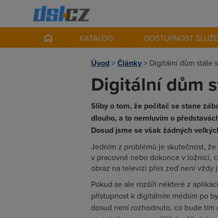
KATALOG
DOSTUPNOST SLUŽ
Úvod
>
Články
>
Digitální dům stále
Digitální dům 
Sliby o tom, že počítač se stane zá
dlouho, a to nemluvím o představách
Dosud jsme se však žádných velkýc
Jedním z problémů je skutečnost, že 
v pracovně nebo dokonce v ložnici, 
obraz na televizi přes zeď není vždy
Pokud se ale rozšíří některé z aplika
přístupnost k digitálním médiím po 
dosud není rozhodnuto, co bude tím 