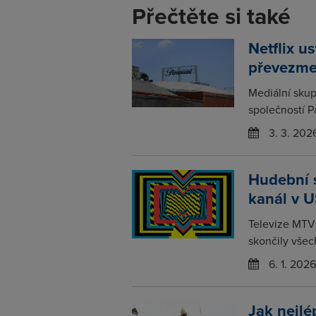
Přečtěte si také
Netflix u
převezme
Mediální skup
společností P
3. 3. 202
Hudební s
kanál v 
Televize MTV 
skončily všec
6. 1. 2026
Jak nejlé