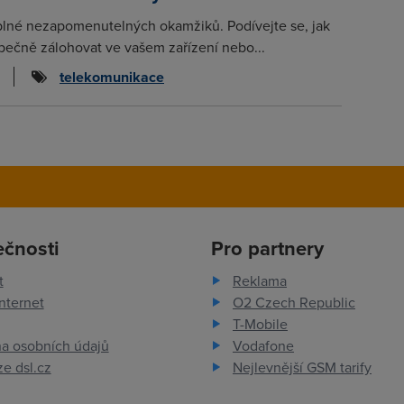
plné nezapomenutelných okamžiků. Podívejte se, jak
ečně zálohovat ve vašem zařízení nebo...
telekomunikace
ečnosti
Pro partnery
t
Reklama
nternet
O2 Czech Republic
T-Mobile
a osobních údajů
Vodafone
e dsl.cz
Nejlevnější GSM tarify