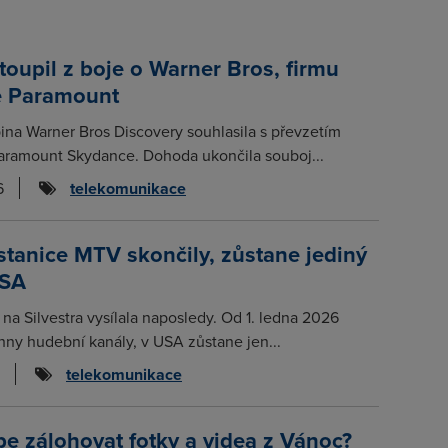
stoupil z boje o Warner Bros, firmu
 Paramount
ina Warner Bros Discovery souhlasila s převzetím
aramount Skydance. Dohoda ukončila souboj...
6
telekomunikace
tanice MTV skončily, zůstane jediný
USA
na Silvestra vysílala naposledy. Od 1. ledna 2026
hny hudební kanály, v USA zůstane jen...
telekomunikace
pe zálohovat fotky a videa z Vánoc?