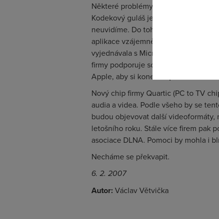
Pokud se o
Některé problémy však stále přetrváva
odkazu.
Kodekový guláš je jedním z nich, pros
neuvidíme. Do toho musíme připočít
aplikace vzájemně kompatibilní. Někt
vyjednávala s Microsoftem několik le
firmy podporuje soubory chráněné sys
Apple, aby si konečně přestal hrát na
Nový chip firmy Quartic (PC to TV chi
audia a videa. Podle všeho by se tent
budou objevovat další videoformáty, 
letošního roku. Stále více firem pak 
asociace DLNA. Pomoci by mohla i blíz
Necháme se překvapit.
6. 2. 2007
Autor:
Václav Větvička