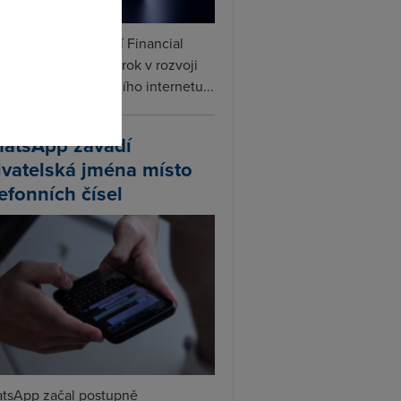
omto
ceX podle informací Financial
s připravuje další krok v rozvoji
linku. Vedle satelitního internetu...
atsApp zavádí
ivatelská jména místo
lefonních čísel
tsApp začal postupně