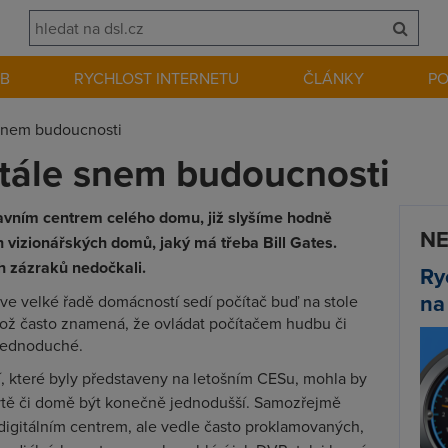
EB
RYCHLOST INTERNETU
ČLÁNKY
P
 snem budoucnosti
stále snem budoucnosti
bavním centrem celého domu, již slyšíme hodně
NE
 vizionářských domů, jaký má třeba Bill Gates.
h zázraků nedočkali.
Ry
na
ve velké řadě domácností sedí počítač buď na stole
což často znamená, že ovládat počítačem hudbu či
 jednoduché.
cí, které byly představeny na letošním CESu, mohla by
bytě či domě být konečně jednodušší. Samozřejmě
digitálním centrem, ale vedle často proklamovaných,