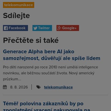
telekomunikace
Sdílejte
Facebook
Twitter
Google+
Přečtěte si také
Generace Alpha bere AI jako
samozřejmost, důvěřují ale spíše lidem
Pro děti narozené po roce 2010 není umělá inteligence
novinkou, ale běžnou součástí života. Nový americký
průzkum...
8. 8. 2026
telekomunikace
Téměř polovina zákazníků by po
zpoplatnění vracení nakupovala na