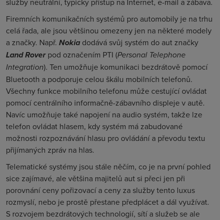
služby neutrální, typicky přístup na Internet, e-mail a zábava.
Firemních komunikačních systémů pro automobily je na trhu
celá řada, ale jsou většinou omezeny jen na některé modely
a značky. Např.
Nokia
dodává svůj systém do aut značky
Land Rover
pod označením PTI (
Personal Telephone
Integration
). Ten umožňuje komunikaci bezdrátově pomocí
Bluetooth a podporuje celou škálu mobilních telefonů.
Všechny funkce mobilního telefonu může cestující ovládat
pomocí centrálního informačně-zábavního displeje v autě.
Navíc umožňuje také napojení na audio systém, takže lze
telefon ovládat hlasem, kdy systém má zabudované
možnosti rozpoznávání hlasu pro ovládání a převodu textu
přijímaných zpráv na hlas.
Telematické systémy jsou stále něčím, co je na první pohled
sice zajímavé, ale většina majitelů aut si přeci jen při
porovnání ceny pořizovací a ceny za služby tento luxus
rozmyslí, nebo je prostě přestane předplácet a dál využívat.
S rozvojem bezdrátových technologií, sítí a služeb se ale