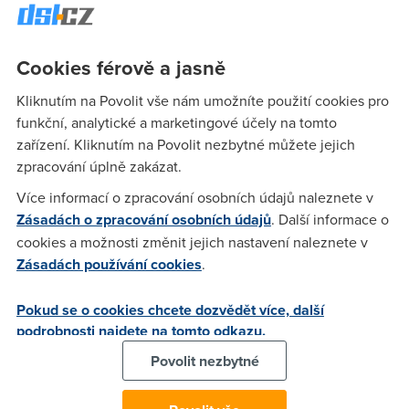
počtu dopravních nehod, zejména se smrtelnými následky
(cílem je snížit jejich počet aspoň na polovinu).
E-call
Cookies férově a jasně
telematické systému mají v tomto směru hrát důležitou roli.
Sami výrobci se ale do investic do systémů
E-call
nebo
B-
Kliknutím na Povolit vše nám umožníte použití cookies pro
call
příliš nehrnou, bude proto potřeba kombinovat investice
funkční, analytické a marketingové účely na tomto
ze soukromého sektoru s veřejnými financemi. Po pěti
zařízení. Kliknutím na Povolit nezbytné můžete jejich
letech od spuštění těchto telematických služeb je jejich
zpracování úplně zakázat.
penetrace v Evropě zanedbatelná: 0,2% používaných aut
mladších tří let. To je ale celkem v souladu se stejnou
Více informací o zpracování osobních údajů naleznete v
penetrací navigačních systémů implementovaných ve
Zásadách o zpracování osobních údajů
. Další informace o
výrobě. Otevřené specifikace a platformy jsou i zde
cookies a možnosti změnit jejich nastavení naleznete v
předpokladem pro masové nasazení telematických systémů.
Zásadách používání cookies
.
Telematické systémy jsou komplexní, což na jednu stranu
Pokud se o cookies chcete dozvědět více, další
zpomaluje jejich výstavbu i nasazování, ale na druhou stranu
podrobnosti najdete na tomto odkazu.
poskytuje příležitost pro různé hráče, neboť v sobě zahrnují
spotřební elektroniku, automobilovou elektroniku a
Povolit nezbytné
bezdrátové služby. Přitom bezdrátové společnosti se zatím o
tento trh moc nezajímají. Evropa se v tomto trhu může