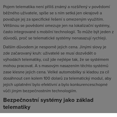
Pojem telematika není příliš známý a rozšířený v povědomí
běžného uživatele, spíše se s ním setká jen okrajově a
považuje jej za specifické řešení s omezeným využitím.
Většinou se povědomí omezuje jen na lokalizační systémy,
často integrované s mobilní technologií. To může být jeden z
důvodů, proč se telematické systémy nenasazují rychleji.
Dalším důvodem je nesporně jejich cena. Jinými slovy je
zde začarovaný kruh: uživatelé se musí dozvědět o
výhodách telematiky, což jde nejlépe tak, že se systémem
mohou pracovat. A s masovým nasazením těchto systémů
zase klesne jejich cena. Velké automobilky si kladou za cíl
dosáhnout cen kolem 100 dolarů za telematický modul, aby
jejich uplatnění bylo efektivní a bylo konkurenceschopné
vůči jiným bezpečnostním technologiím.
Bezpečnostní systémy jako základ
telematiky
Evropská komise má jako jednu ze svých priorit snížení