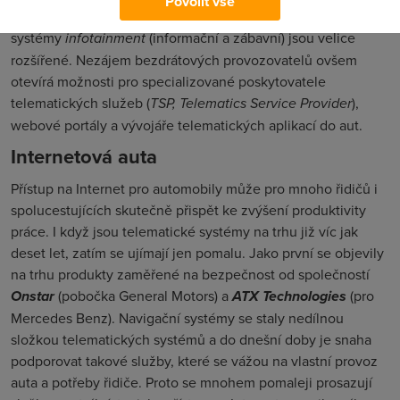
Povolit vše
inspirovat situací v Japonsku, kde automobilová navigace a
systémy
infotainment
(informační a zábavní) jsou velice
rozšířené. Nezájem bezdrátových provozovatelů ovšem
otevírá možnosti pro specializované poskytovatele
telematických služeb (
TSP, Telematics Service Provider
),
webové portály a vývojáře telematických aplikací do aut.
Internetová auta
Přístup na Internet pro automobily může pro mnoho řidičů i
spolucestujících skutečně přispět ke zvýšení produktivity
práce. I když jsou telematické systémy na trhu již víc jak
deset let, zatím se ujímají jen pomalu. Jako první se objevily
na trhu produkty zaměřené na bezpečnost od společností
Onstar
(pobočka General Motors) a
ATX Technologies
(pro
Mercedes Benz). Navigační systémy se staly nedílnou
složkou telematických systémů a do dnešní doby je snaha
podporovat takové služby, které se vážou na vlastní provoz
auta a potřeby řidiče. Proto se mnohem pomaleji prosazují