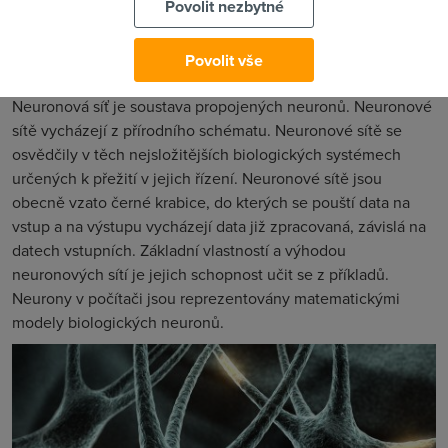
Povolit nezbytné
Typický příklad využití: průmyslové úlohy – dělení materiálu,
předpověď budoucího vývoje, statistické metody
Povolit vše
Neuronové sítě
Neuronová síť je soustava propojených neuronů. Neuronové
sítě vycházejí z přírodního schématu. Neuronové sítě se
osvědčily v těch nejsložitějších biologických systémech
určených k přežití v jejich řízení. Neuronové sítě jsou
obecně vzato černé krabice, do kterých se pouští data na
vstup a na výstupu vycházejí data již zpracovaná, závislá na
datech vstupních. Základní vlastností a výhodou
neuronových sítí je jejich schopnost učit se z příkladů.
Neurony v počítači jsou reprezentovány matematickými
modely biologických neuronů.