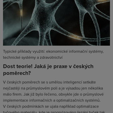
Typické příklady využití: ekonomické informační systémy,
technické systémy a zdravotnictví
Dost teorie! Jaká je praxe v českých
poměrech?
V českých poměrech se s umělou inteligencí setkáte
nejčastěji na průmyslovém poli a je výsadou jen několika
málo firem. Jak již bylo řečeno, obvykle jde o průmyslové
implementace informačních a optimalizačních systémů.
V českých podmínkách se ujala například optimalizace
tyčového materiálu, kde je prognózováno řezání tyček tak,