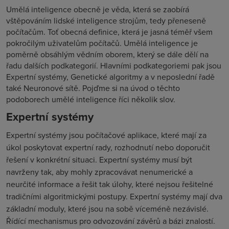
Umělá inteligence obecně je věda, která se zaobírá
vštěpováním lidské inteligence strojům, tedy přeneseně
počítačům. Toť obecná definice, která je jasná téměř všem
pokročilým uživatelům počítačů. Umělá inteligence je
poměrně obsáhlým vědním oborem, který se dále dělí na
řadu dalších podkategorií. Hlavními podkategoriemi pak jsou
Expertní systémy, Genetické algoritmy a v neposlední řadě
také Neuronové sítě. Pojďme si na úvod o těchto
podoborech umělé inteligence říci několik slov.
Expertní systémy
Expertní systémy jsou počítačové aplikace, které mají za
úkol poskytovat expertní rady, rozhodnutí nebo doporučit
řešení v konkrétní situaci. Expertní systémy musí být
navrženy tak, aby mohly zpracovávat nenumerické a
neurčité informace a řešit tak úlohy, které nejsou řešitelné
tradičními algoritmickými postupy. Expertní systémy mají dva
základní moduly, které jsou na sobě víceméně nezávislé.
Řídící mechanismus pro odvozování závěrů a bázi znalostí.