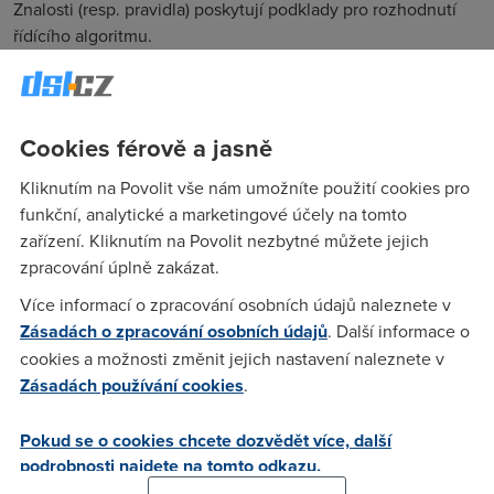
Znalosti (resp. pravidla) poskytují podklady pro rozhodnutí
řídícího algoritmu.
Typické příklady využití: pomáhá uživatelům získat znalosti,
specializace na expertní záležitosti, pomáhá organizovat
úlohy (obvykle se využívá v průmyslových aplikacích)
Cookies férově a jasně
Genetické algoritmy
Kliknutím na Povolit vše nám umožníte použití cookies pro
Genetické algoritmy využívají heuristickou metodu, kterou
funkční, analytické a marketingové účely na tomto
se snaží za pomoci aplikace principů evoluční biologie
zařízení. Kliknutím na Povolit nezbytné můžete jejich
nalézt řešení složitých problémů, pro které neexistuje
zpracování úplně zakázat.
použitelný exaktní algoritmus. Genetické algoritmy používají
Více informací o zpracování osobních údajů naleznete v
napodobující evoluční procesy známé z biologie –
Zásadách o zpracování osobních údajů
. Další informace o
dědičnost, mutace, přirozený výběr či křížení – účelem je
cookies a možnosti změnit jejich nastavení naleznete v
šlechtění řešení zadané úlohy. Princip práce genetického
Zásadách používání cookies
.
algoritmu je postupná tvorba generací různých řešení
daného problému. Při řešení se uchovává tzv. populace, jejíž
Pokud se o cookies chcete dozvědět více, další
každý jedinec představuje jedno řešení daného problému.
podrobnosti najdete na tomto odkazu.
Jak populace probíhá evolucí, řešení se zlepšují.