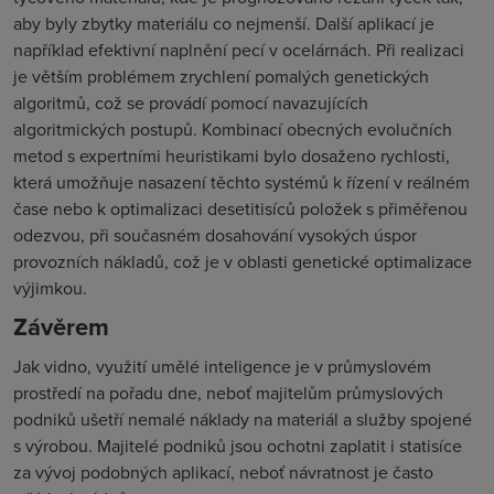
aby byly zbytky materiálu co nejmenší. Další aplikací je
například efektivní naplnění pecí v ocelárnách. Při realizaci
je větším problémem zrychlení pomalých genetických
algoritmů, což se provádí pomocí navazujících
algoritmických postupů. Kombinací obecných evolučních
metod s expertními heuristikami bylo dosaženo rychlosti,
která umožňuje nasazení těchto systémů k řízení v reálném
čase nebo k optimalizaci desetitisíců položek s přiměřenou
odezvou, při současném dosahování vysokých úspor
provozních nákladů, což je v oblasti genetické optimalizace
výjimkou.
Závěrem
Jak vidno, využití umělé inteligence je v průmyslovém
prostředí na pořadu dne, neboť majitelům průmyslových
podniků ušetří nemalé náklady na materiál a služby spojené
s výrobou. Majitelé podniků jsou ochotni zaplatit i statisíce
za vývoj podobných aplikací, neboť návratnost je často