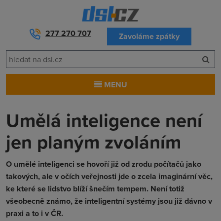
277 270 707
Zavoláme zpátky
MENU
Umělá inteligence není
jen planým zvoláním
O umělé inteligenci se hovoří již od zrodu počítačů jako
takových, ale v očích veřejnosti jde o zcela imaginární věc,
ke které se lidstvo blíží šnečím tempem. Není totiž
všeobecně známo, že inteligentní systémy jsou již dávno v
praxi a to i v ČR.