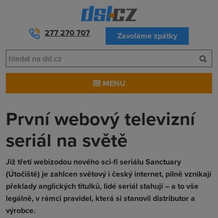
277 270 707
Zavoláme zpátky
MENU
První webový televizní
seriál na světě
Již třetí webizodou nového sci-fi seriálu Sanctuary
(Útočiště) je zahlcen světový i český internet, pilně vznikají
překlady anglických titulků, lidé seriál stahují – a to vše
legálně, v rámci pravidel, která si stanovil distributor a
výrobce.