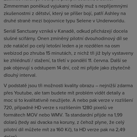
Zimmerman poněkud vyjukaný mladý muž s nepříjemnými
zkušenostmi z dětství, který se příšer bojí, patří Ashley na
druhé straně mezi bojovnice typu Selene v Underworldu.
Seriál Sanctuary vzniká v Kanadě, odkud přicházejí docela
slušné scifárny. Onen zmíněný pilotní dvouhodinový díl se
zde natáčel po celý letošní leden a je rozdělen na osm
webizod po zhruba 15 minutách, z nichž tři již byly vystaveny
ke zhlédnutí / stažení, ta třetí v pondělí 11. června. Další se
pak objevují s odstupem 14 dní, což mi přijde jako zbytečně
dlouhý interval.
V podstatě jsou tři možnosti kvality obrazu – nejnižší zdarma
přes Youtube, ale tam budete mít problém vidět detaily a
moc si to kvalitativně neužijete. A nebo pak verze v rozlišení
720, případně HD verze s rozlišením 1280 pixelů ve
formátech MOV nebo WMV. Ta standardní přijde na 1,99
dolarů (tedy asi dvacka na koruny, z čehož plyne, že celý
pilotní díl můžete mít za 160 Kč), ta HD verze pak na 2,49
dolarů.