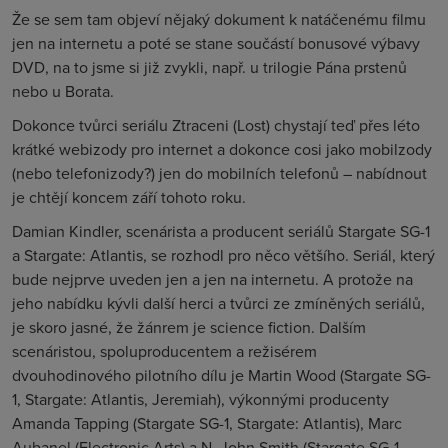
Že se sem tam objeví nějaký dokument k natáčenému filmu
jen na internetu a poté se stane součástí bonusové výbavy
DVD, na to jsme si již zvykli, např. u trilogie Pána prstenů
nebo u Borata.
Dokonce tvůrci seriálu Ztraceni (Lost) chystají teď přes léto
krátké webizody pro internet a dokonce cosi jako mobilzody
(nebo telefonizody?) jen do mobilních telefonů – nabídnout
je chtějí koncem září tohoto roku.
Damian Kindler, scenárista a producent seriálů Stargate SG-1
a Stargate: Atlantis, se rozhodl pro něco většího. Seriál, který
bude nejprve uveden jen a jen na internetu. A protože na
jeho nabídku kývli další herci a tvůrci ze zmíněných seriálů,
je skoro jasné, že žánrem je science fiction. Dalším
scenáristou, spoluproducentem a režisérem
dvouhodinového pilotního dílu je Martin Wood (Stargate SG-
1, Stargate: Atlantis, Jeremiah), výkonnými producenty
Amanda Tapping (Stargate SG-1, Stargate: Atlantis), Marc
Aubanel (Electronic Arts) a N. John Smith (Stargate SG-1,