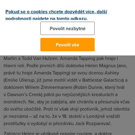
Pokud se o cookies chcete dozvědět více, další
podrobnosti najdete na tomto odkazu.
Povolit nezbytné
Povolit vše
O trikové efekty ve stylu počítačových her se starají Ron
Martin a Todd Van Hulzen. Amanda Tapping pak hraje i
hlavní roli. Podle prvních dílů doktorka Helen Magnus (ano,
právě tu hraje Amanda Tapping) se svou dcerou Ashley
(Emilie Ullerup, již jsme mohli vidět v Battlestar Galactica) a
doktorem Willem Zimmermanem (Robin Dunne, který hrál
v Dawson‘s Creek) pátrá po nejrůznějších kreaturách a
monstrech. Ne, aby je zabíjela, ale chránila a přesunula včas
do svého útočiště. Proti ní však stojí protivník, jehož identita
je neznámá – až na to, že v 18. století v Londýně vraždil
prostitutky a vydobyl si přezdívku Jack Rozparovač.
Zatímco Helen je vědkyně pravým coulem, a doktor