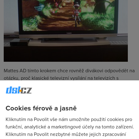
Mattes AD tímto krokem chce rovněž divákovi odpovědět na
otázku, proč klasické televizní vysílání na televizích s
vysokým rozlišením vypadá zcela jinak než v reklamách.
„
Mnoho televizních diváků si pořídilo „HD ready“ televizor v
mylném očekávání, že přechod z pozemního analogového
Cookies férově a jasně
vysílání na digitální přinese výraznou změnu diváckého
zážitku. Proč se ale oblíbený seriál ani zpravodajská relace
Kliknutím na Povolit vše nám umožníte použití cookies pro
nepodobají skvělým klipům ve vysokém rozlišení, které
funkční, analytické a marketingové účely na tomto zařízení.
viděli běžet v prodejně elektroniky?,“ stojí v úvodu tiskového
Kliknutím na Povolit nezbytné můžete jejich zpracování
prohlášení. Právě nové HD vysílání od 802.cz má divákovi