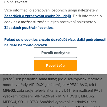
úplně zakázat.
předvést celý výkonnostní potenciál nových televizorů s
Více informací o zpracování osobních údajů naleznete v
vysokým rozlišením ― který u klasického vysílání zůstává
Zásadách o zpracování osobních údajů
. Další informace o
zcela nevyužit ― a hlavně požitek z pořadů vytvořených
cookies a možnosti změnit jejich nastavení naleznete v
v HD kvalitě.
Zásadách používání cookies
.
Troška techniky
Nový filmový kanál bude vysílán v HD kvalitě 1080i, čili s
Pokud se o cookies chcete dozvědět více, další podrobnosti
rozlišením 1920 x 1080 (1080 prokládaných řádků ― tím je
najdete na tomto odkazu.
splněna současná definice HDTV). Jako kompresní kodek je
Povolit nezbytné
využíván kodek H.264 (MPEG4 AVC). Společnost Mattes AD
ovšem s ohledem na tuto skutečnost upozorňuje, že
Povolit vše
zákazník, který bude chtít tento kanál přijímat, si bude muset
pořídit nový set-top-box, jenž si s tímto typem kódování
poradí. Ten poskytne sama firma; jde o set-top-box Motorola
modelové řady VIP 19XX, jenž umí jak MPEG4 AVC, tak i
MPEG2, zobrazuje televizní kanály v běžném rozlišení PAL i
vysokém rozlišení (VIP 1920-9T - IPTV + DVBT, MPEG-2,
MPEG-4, SD + HDTV). Součástí vybavení je i druhý tuner