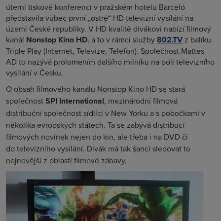
úterní tiskové konferenci v pražském hotelu Barceló
představila vůbec první „ostré“ HD televizní vysílání na
území České republiky. V HD kvalitě divákovi nabízí filmový
kanál
Nonstop Kino HD
, a to v rámci služby
802.TV
z balíku
Triple Play (Internet, Televize, Telefon). Společnost Mattes
AD to nazývá prolomením dalšího milníku na poli televizního
vysílání v Česku.
O obsah filmového kanálu Nonstop Kino HD se stará
společnost
SPI International
, mezinárodní filmová
distribuční společnost sídlící v New Yorku a s pobočkami v
několika evropských státech. Ta se zabývá distribucí
filmových novinek nejen do kin, ale třeba i na DVD či
do televizního vysílání. Divák má tak šanci sledovat to
nejnovější z oblasti filmové zábavy.