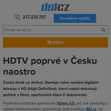
277 270 707
Zavoláme zpátky
MENU
HDTV poprvé v Česku
naostro
Český divák se dočkal. Startuje ostré vysílání digitální
televize v HD (High Definition), které nabízí dokonalý
požitek z filmů, sportovních klání či dokumentů.
Frýdecko-místecká společnost
, jež své produkty z
Mattes AD
oblasti telekomunikací prezentuje pod značkou
, na
802.cz