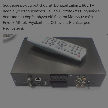
Současné pokrytí optickou sítí bohužel zatím z 802.TV
nedělá „celorepublikovou“ službu. Požitek z HD vysílání si
dnes mohou dopřát obyvatelé Severní Moravy (z měst
Frýdek-Místek, Frýdlant nad Ostravicí a Frenštát pod
Radhoštěm).