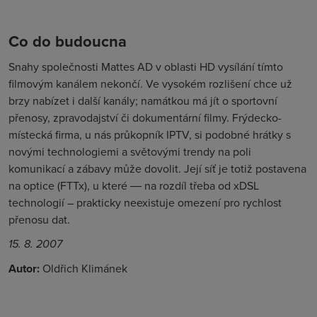
Co do budoucna
Snahy společnosti Mattes AD v oblasti HD vysílání tímto
filmovým kanálem nekončí. Ve vysokém rozlišení chce už
brzy nabízet i další kanály; namátkou má jít o sportovní
přenosy, zpravodajství či dokumentární filmy. Frýdecko-
místecká firma, u nás průkopník IPTV, si podobné hrátky s
novými technologiemi a světovými trendy na poli
komunikací a zábavy může dovolit. Její síť je totiž postavena
na optice (FTTx), u které ― na rozdíl třeba od xDSL
technologií – prakticky neexistuje omezení pro rychlost
přenosu dat.
15. 8. 2007
Autor:
Oldřich Klimánek