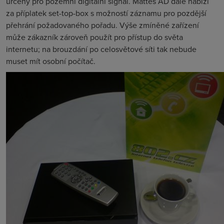
určený pro pozemní digitální signál. Mattes AD dále nabízí
za příplatek set-top-box s možností záznamu pro pozdější
přehrání požadovaného pořadu. Výše zmíněné zařízení
může zákazník zároveň použít pro přístup do světa
internetu; na brouzdání po celosvětové síti tak nebude
muset mít osobní počítač.