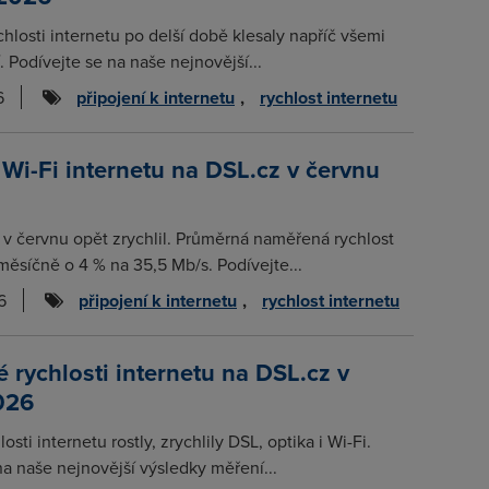
chlosti internetu po delší době klesaly napříč všemi
. Podívejte se na naše nejnovější...
6
připojení k internetu
,
rychlost internetu
 Wi-Fi internetu na DSL.cz v červnu
t v červnu opět zrychlil. Průměrná naměřená rychlost
měsíčně o 4 % na 35,5 Mb/s. Podívejte...
6
připojení k internetu
,
rychlost internetu
rychlosti internetu na DSL.cz v
026
osti internetu rostly, zrychlily DSL, optika i Wi-Fi.
na naše nejnovější výsledky měření...