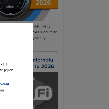
rvnu rychlosti internetu rostly,
hlily DSL, optika i Wi-Fi. Podívejte
na naše nejnovější výsledky
ní...
chlosti Wi-Fi internetu
cké a
 DSL.cz v červnu 2026
e jejich
ování
ení
omto