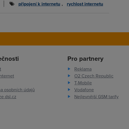
připojení k internetu
,
rychlost internetu
ečnosti
Pro partnery
t
Reklama
nternet
O2 Czech Republic
T-Mobile
a osobních údajů
Vodafone
e dsl.cz
Nejlevnější GSM tarify