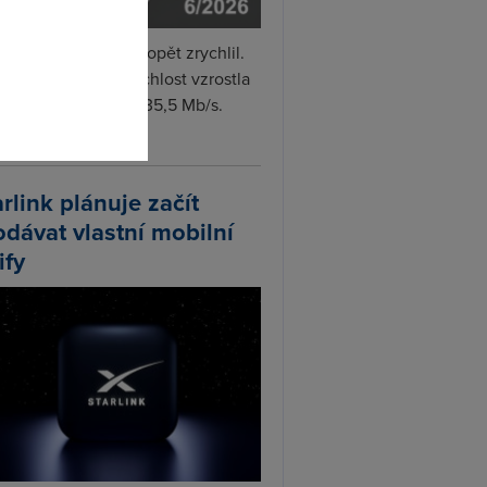
i internet v červnu opět zrychlil.
měrná naměřená rychlost vzrostla
iměsíčně o 4 % na 35,5 Mb/s.
vejte...
arlink plánuje začít
odávat vlastní mobilní
ify