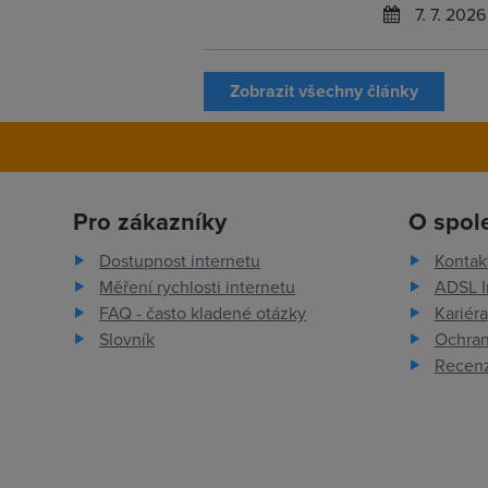
7. 7. 2026
Zobrazit všechny články
Pro zákazníky
O spol
Dostupnost internetu
Kontak
Měření rychlosti internetu
ADSL I
FAQ - často kladené otázky
Kariéra
Slovník
Ochran
Recenz