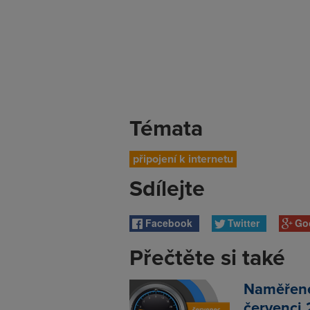
Témata
připojení k internetu
Sdílejte
Facebook
Twitter
Go
Přečtěte si také
Naměřené 
červenci