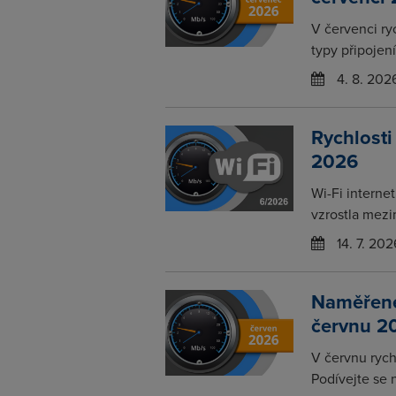
V červenci ry
typy připojení
4. 8. 202
Rychlosti
2026
Wi-Fi interne
vzrostla mezi
14. 7. 202
Naměřené 
červnu 2
V červnu rychl
Podívejte se 