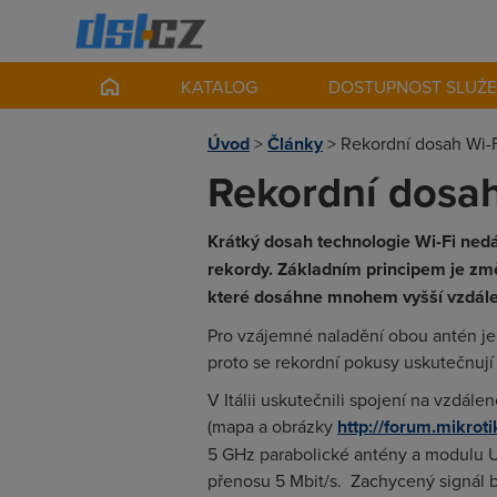
KATALOG
DOSTUPNOST SLUŽ
Úvod
>
Články
>
Rekordní dosah Wi-
Rekordní dosah
Krátký dosah technologie Wi-Fi ned
rekordy. Základním principem je zm
které dosáhne mnohem vyšší vzdále
Pro vzájemné naladění obou antén je
proto se rekordní pokusy uskutečnují
V Itálii uskutečnili spojení na vzdálen
(mapa a obrázky
http://forum.mikrot
5 GHz parabolické antény a modulu U
přenosu 5 Mbit/s. Zachycený signál by