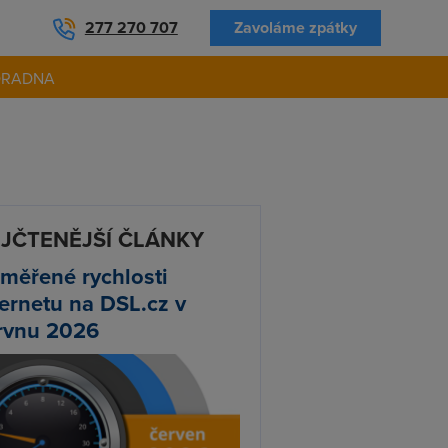
277 270 707
Zavoláme zpátky
ORADNA
JČTENĚJŠÍ ČLÁNKY
měřené rychlosti
ternetu na DSL.cz v
rvnu 2026