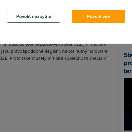
 spojení mezi Inter Research Lab v kalifornském
s v San Franciscu. Tato vzdálenost je ale pouze něco
Wi-F
Povolit nezbytné
Povolit vše
Prů
mez
me pokaždé, kdy v domě přejdeme z obýváku do
Podí
ující na pokles signálu. Zatímco některé komentáře
ních budoucnost bezdrátového přenosu, jiní naopak
 jsou pravděpodobně ilegální, neboť nutný hardware
St
28. Proto také musely mít obě společnosti speciální
pr
tar