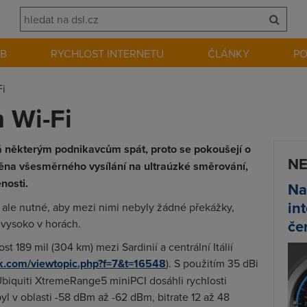
EB
RYCHLOST INTERNETU
ČLÁNKY
P
Fi
 Wi-Fi
á některým podnikavcům spát, proto se pokoušejí o
NE
ěna všesměrného vysílání na ultraúzké směrování,
nosti.
Na
in
 ale nutné, aby mezi nimi nebyly žádné překážky,
če
 vysoko v horách.
ost 189 mil (304 km) mezi Sardinií a centrální Itálií
ik.com/viewtopic.php?f=7&t=16548
). S použitím 35 dBi
biquiti XtremeRange5 miniPCI dosáhli rychlosti
l v oblasti -58 dBm až -62 dBm, bitrate 12 až 48