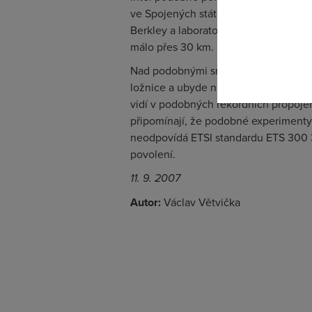
ve Spojených státech, kde se jedná o
odkazu.
Berkley a laboratoří Sun Microsystem
málo přes 30 km.
Nad podobnými snahami se pousměje
ložnice a ubyde nám jedna čárka ukaz
vidí v podobných rekordních propoje
připomínají, že podobné experimenty
neodpovídá ETSI standardu ETS 300 3
povolení.
11. 9. 2007
Autor:
Václav Větvička