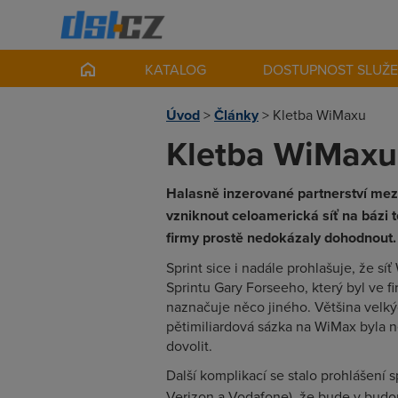
KATALOG
DOSTUPNOST SLUŽ
Úvod
>
Články
>
Kletba WiMaxu
Kletba WiMaxu
Halasně inzerované partnerství mezi
vzniknout celoamerická síť na bázi 
firmy prostě nedokázaly dohodnout.
Sprint sice i nadále prohlašuje, že 
Sprintu Gary Forseeho, který byl ve f
naznačuje něco jiného. Většina velký
pětimiliardová sázka na WiMax byla n
dovolit.
Další komplikací se stalo prohlášení s
Verizon a Vodafone), že bude v bud