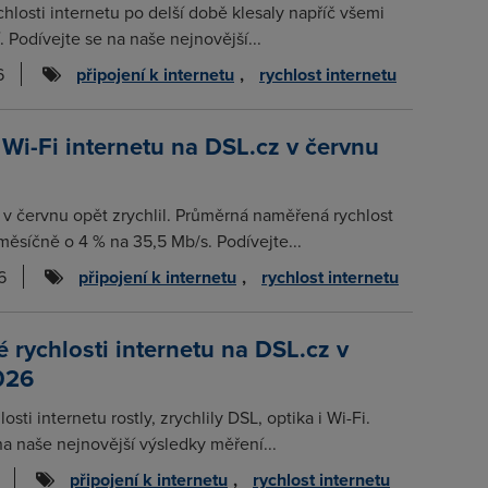
chlosti internetu po delší době klesaly napříč všemi
. Podívejte se na naše nejnovější...
6
připojení k internetu
,
rychlost internetu
 Wi-Fi internetu na DSL.cz v červnu
t v červnu opět zrychlil. Průměrná naměřená rychlost
měsíčně o 4 % na 35,5 Mb/s. Podívejte...
6
připojení k internetu
,
rychlost internetu
rychlosti internetu na DSL.cz v
026
osti internetu rostly, zrychlily DSL, optika i Wi-Fi.
na naše nejnovější výsledky měření...
připojení k internetu
,
rychlost internetu