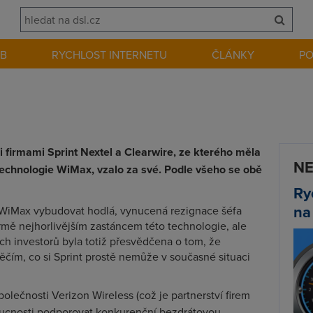
EB
RYCHLOST INTERNETU
ČLÁNKY
P
 firmami Sprint Nextel a Clearwire, ze kterého měla
NE
technologie WiMax, vzalo za své. Podle všeho se obě
Ry
na
síť WiMax vybudovat hodlá, vynucená rezignace šéfa
irmě nejhorlivějším zastáncem této technologie, ale
ch investorů byla totiž přesvědčena o tom, že
ěčím, co si Sprint prostě nemůže v současné situaci
polečnosti Verizon Wireless (což je partnerství firem
oucnosti podporovat konkurenční bezdrátovou