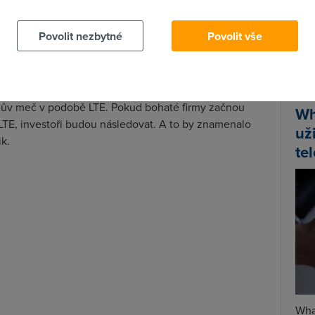
a za výraznou část rozšíření můžeme poděkovat
si dělali a dělají domácí sítě.
Spa
Povolit nezbytné
Povolit vše
Time
avíc nutnost podporovat přenos dat na mobilní
Star
ná to, že je držíme v ruce, ale že s nimi budeme
m složitější. Navíc WiFi nemělo pravou konkurenci, ale
lův meč v podobě LTE. Pokud bohaté firmy začnou
Wh
 LTE, investoři budou následovat. A to by znamenalo
už
k.
te
Wha