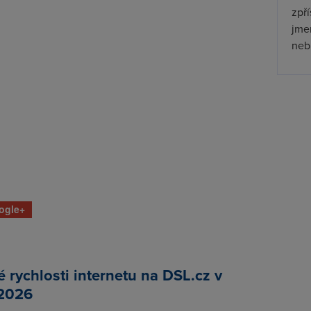
zpř
jmen
nebu
ogle+
rychlosti internetu na DSL.cz v
 2026