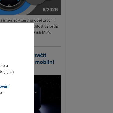
i internet v červnu opět zrychlil.
měrná naměřená rychlost vzrostla
iměsíčně o 4 % na 35,5 Mb/s.
vejte...
arlink plánuje začít
odávat vlastní mobilní
cké a
ify
e jejich
ování
ení
omto