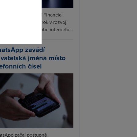
ceX podle informací Financial
s připravuje další krok v rozvoji
linku. Vedle satelitního internetu...
atsApp zavádí
ivatelská jména místo
lefonních čísel
tsApp začal postupně