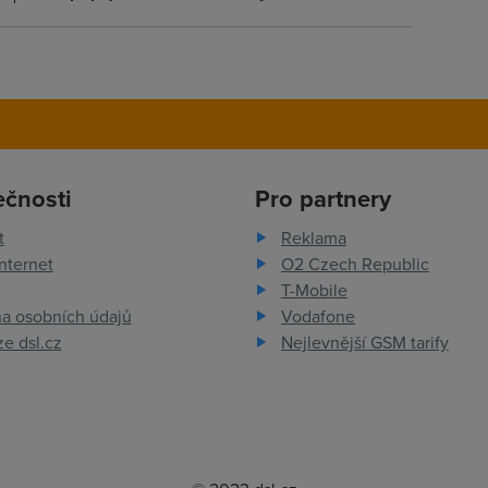
ečnosti
Pro partnery
t
Reklama
nternet
O2 Czech Republic
T-Mobile
a osobních údajů
Vodafone
e dsl.cz
Nejlevnější GSM tarify