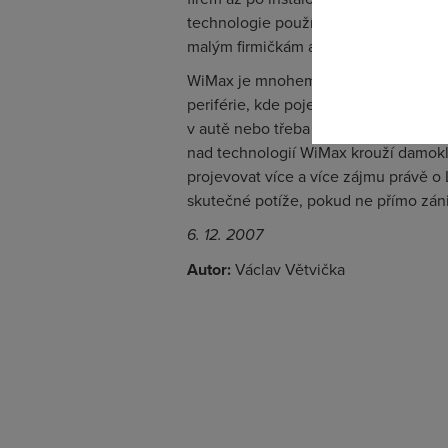
odkazu.
technologie používá volné spektrum 
malým firmičkám a jednotlivcům, kteří 
WiMax je mnohem komplikovanější. N
periférie, kde pojem mobilní nezname
v autě nebo třeba ve vlaku, je mnohe
nad technologií WiMax krouží damok
projevovat více a více zájmu právě o
skutečné potíže, pokud ne přímo záni
6. 12. 2007
Autor:
Václav Větvička