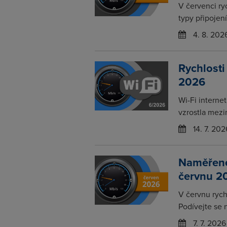
V červenci ry
typy připojení
4. 8. 202
Rychlosti
2026
Wi-Fi interne
vzrostla mezi
14. 7. 202
Naměřené 
červnu 2
V červnu rychl
Podívejte se 
7. 7. 2026