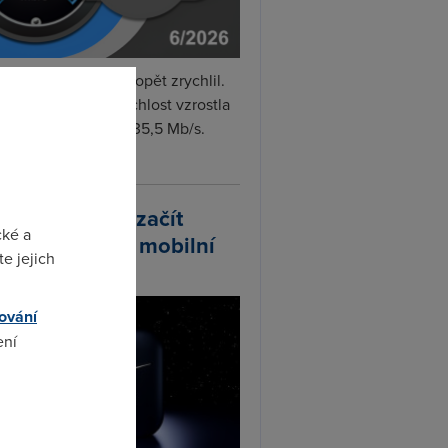
i internet v červnu opět zrychlil.
měrná naměřená rychlost vzrostla
iměsíčně o 4 % na 35,5 Mb/s.
vejte...
arlink plánuje začít
cké a
odávat vlastní mobilní
e jejich
ify
ování
ení
omto