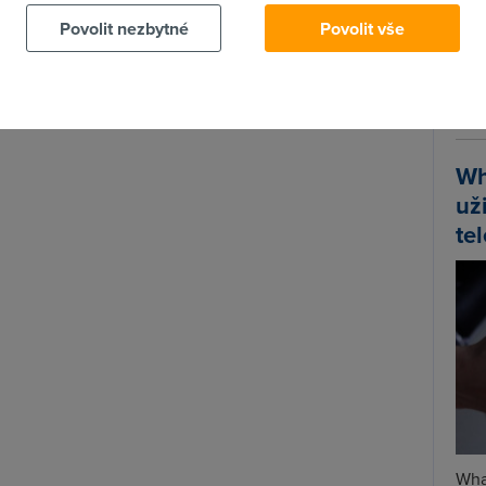
Povolit nezbytné
Povolit vše
Spa
íprava nového standardu trvá v případě „N“ déle, než se
Time
 na novou technologii těší, se již brzo dočká.
Star
Wh
už
te
Wha