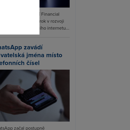
ceX podle informací Financial
s připravuje další krok v rozvoji
linku. Vedle satelitního internetu...
atsApp zavádí
ivatelská jména místo
lefonních čísel
tsApp začal postupně