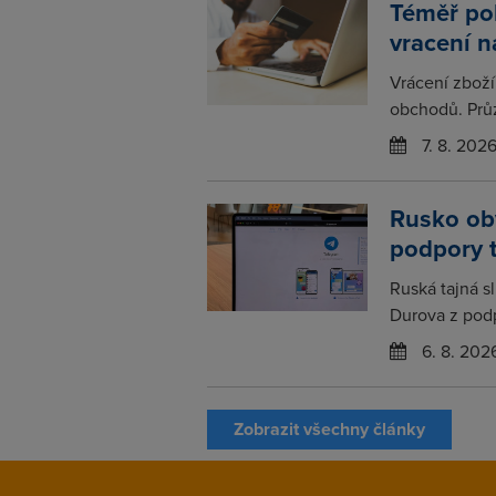
Téměř po
vracení 
Vrácení zboží
obchodů. Prů
7. 8. 202
Rusko obv
podpory 
Ruská tajná s
Durova z podp
6. 8. 202
Zobrazit všechny články