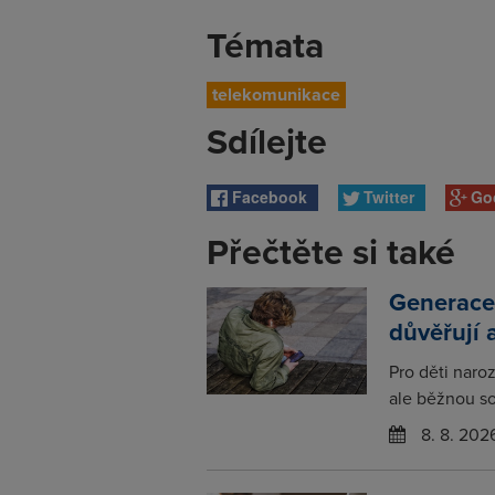
Témata
telekomunikace
Sdílejte
Facebook
Twitter
Go
Přečtěte si také
Generace
důvěřují 
Pro děti naro
ale běžnou so
8. 8. 202