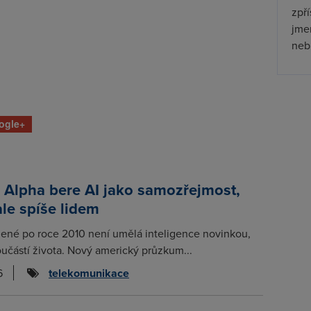
zpř
jmen
nebu
ogle+
 Alpha bere AI jako samozřejmost,
ale spíše lidem
zené po roce 2010 není umělá inteligence novinkou,
učástí života. Nový americký průzkum...
6
telekomunikace