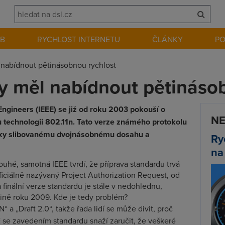
EB
RYCHLOST INTERNETU
ČLÁNKY
P
 nabídnout pětinásobnou rychlost
y měl nabídnout pětináso
c Engineers (IEEE) se již od roku 2003 pokouší o
NE
 technologii 802.11n. Tato verze známého protokolu
díky slibovanému dvojnásobnému dosahu a
Ry
na
uhé, samotná IEEE tvrdí, že příprava standardu trvá
ficiálně nazývaný Project Authorization Request, od
a finální verze standardu je stále v nedohlednu,
vině roku 2009. Kde je tedy problém?
-N“ a „Draft 2.0“, takže řada lidí se může divit, proč
E se zavedením standardu snaží zaručit, že veškeré