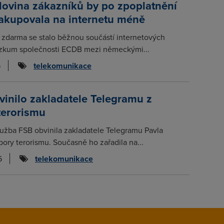
lovina zákazníků by po zpoplatnění
nakupovala na internetu méně
 zdarma se stalo běžnou součástí internetových
zkum společnosti ECDB mezi německými...
6
telekomunikace
inilo zakladatele Telegramu z
terorismu
lužba FSB obvinila zakladatele Telegramu Pavla
ory terorismu. Současně ho zařadila na...
6
telekomunikace