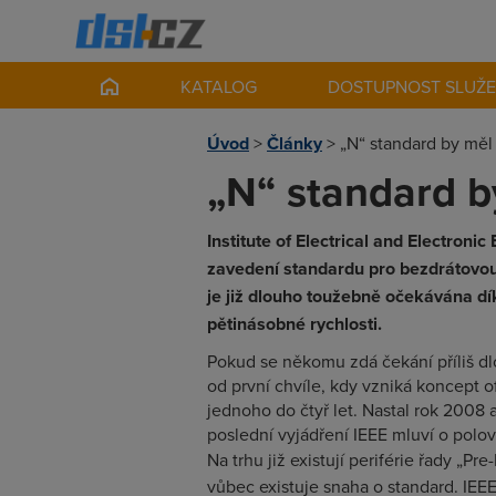
KATALOG
DOSTUPNOST SLUŽ
Úvod
>
Články
>
„N“ standard by měl
„N“ standard b
Institute of Electrical and Electroni
zavedení standardu pro bezdrátovou
je již dlouho toužebně očekávána 
pětinásobné rychlosti.
Pokud se někomu zdá čekání příliš dlo
od první chvíle, kdy vzniká koncept o
jednoho do čtyř let. Nastal rok 2008 
poslední vyjádření IEEE mluví o polo
Na trhu již existují periférie řady „Pre
vůbec existuje snaha o standard. IEE