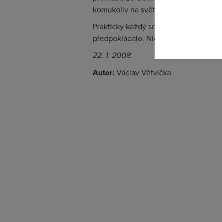
komukoliv na světě.
Prakticky každý souhlasí s tím, že př
předpokládalo. Nicméně každý, kdo se
22. 1. 2008
Autor:
Václav Větvička