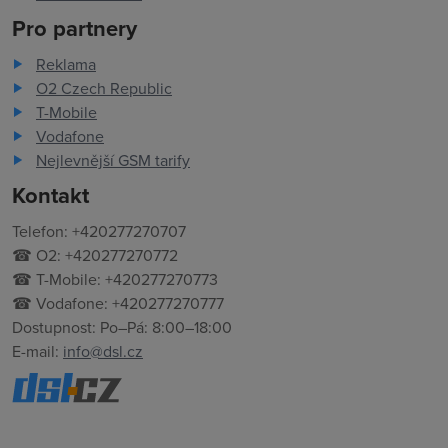
Pro partnery
Reklama
O2 Czech Republic
T-Mobile
Vodafone
Nejlevnější GSM tarify
Kontakt
Telefon: +420277270707
☎ O2: +420277270772
☎ T-Mobile: +420277270773
☎ Vodafone: +420277270777
Dostupnost: Po–Pá: 8:00–18:00
E-mail:
info@dsl.cz