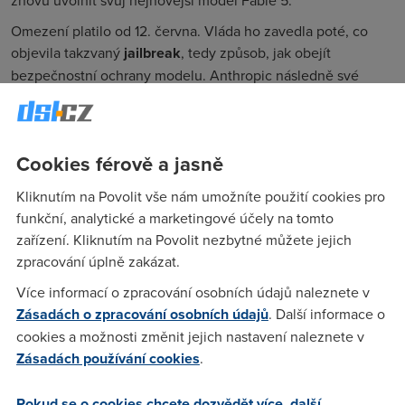
Omezení platilo od 12. června. Vláda ho zavedla poté, co
objevila takzvaný
jailbreak
, tedy způsob, jak obejít
bezpečnostní ochrany modelu. Anthropic následně své
nejvýkonnější modely stáhl z veřejného provozu po celém
světě.
Podle dopisu ministra obchodu Howarda Lutnicka firma
Cookies férově a jasně
přijala nová opatření, která mají
aktivně odhalovat a řešit
bezpečnostní rizika
spojená s modely. Zdroj blízký
Kliknutím na Povolit vše nám umožníte použití cookies pro
společnosti uvedl, že nové zabezpečení otestovalo a
funkční, analytické a marketingové účely na tomto
schválilo vládní Centrum pro standardy a inovace v oblasti
zařízení. Kliknutím na Povolit nezbytné můžete jejich
AI.
zpracování úplně zakázat.
Týden před úplným zrušením zákazu mohla společnost
Více informací o zpracování osobních údajů naleznete v
zpřístupnit model Mythos 5 přibližně
stovce předem
Zásadách o zpracování osobních údajů
. Další informace o
prověřených partnerů
. Nyní se možnost používání rozšiřuje i
cookies a možnosti změnit jejich nastavení naleznete v
na ostatní uživatele.
Zásadách používání cookies
.
Případ znovu otevřel debatu o regulaci nejvýkonnějších AI
Pokud se o cookies chcete dozvědět více, další