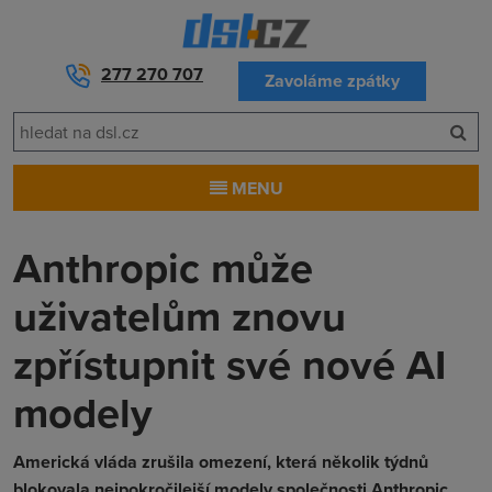
277 270 707
Zavoláme zpátky
MENU
Anthropic může
uživatelům znovu
zpřístupnit své nové AI
modely
Americká vláda zrušila omezení, která několik týdnů
blokovala nejpokročilejší modely společnosti Anthropic.