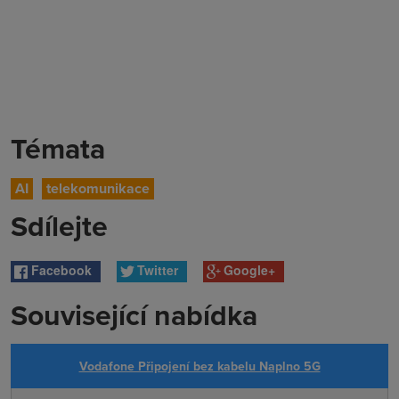
Témata
AI
telekomunikace
Sdílejte
Facebook
Twitter
Google+
Související nabídka
Vodafone Připojení bez kabelu Naplno 5G