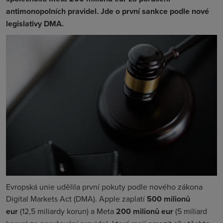
antimonopolních pravidel. Jde o první sankce podle nové
legislativy DMA.
Evropská unie udělila první pokuty podle nového zákona
Digital Markets Act (DMA). Apple zaplatí
500 milionů
eur
(12,5 miliardy korun) a Meta
200 milionů eur
(5 miliard