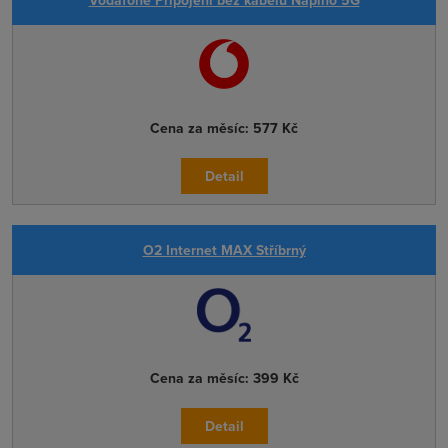
Cena za měsíc:
577 Kč
Detail
O2 Internet MAX Stříbrný
Cena za měsíc:
399 Kč
Detail