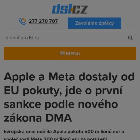
277 270 707
Zavoláme zpátky
MENU
Apple a Meta dostaly od
EU pokuty, jde o první
sankce podle nového
zákona DMA
Evropská unie udělila Applu pokutu 500 milionů eur a
společnosti Meta 200 milionů eur za porušení