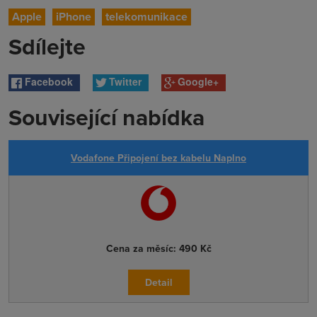
Apple
iPhone
telekomunikace
Sdílejte
Facebook
Twitter
Google+
Související nabídka
Vodafone Připojení bez kabelu Naplno
Cena za měsíc:
490 Kč
Detail