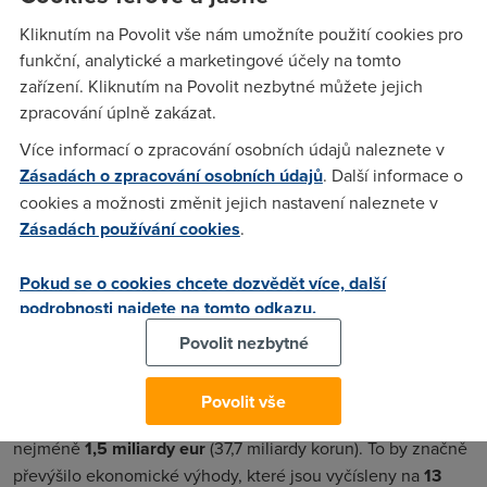
jelikož jejich iPhony i iPady používají tzv.
kabely Lightning
,
Kliknutím na Povolit vše nám umožníte použití cookies pro
které se od ostatních konektorů liší.
funkční, analytické a marketingové účely na tomto
"Věříme, že regulace, která vynucuje soulad v typu
zařízení. Kliknutím na Povolit nezbytné můžete jejich
konektoru zabudovaného do všech chytrých telefonů,
zpracování úplně zakázat.
potlačuje inovace, než aby je povzbuzovala, a poškodí
Více informací o zpracování osobních údajů naleznete v
zákazníky v Evropě a ekonomiku jako celek. Doufáme, že
Zásadách o zpracování osobních údajů
. Další informace o
(Evropská) komise bude pokračovat v hledání řešení, které
cookies a možnosti změnit jejich nastavení naleznete v
neomezí schopnost průmyslu inovovat,"
uvedl Apple
Zásadách používání cookies
.
v prohlášení.
Evropská komise se snaží jednotné nabíječky zavést už přes
Pokud se o cookies chcete dozvědět více, další
deset let. V roce 2009 dospěla k
dobrovolné dohodě
podrobnosti najdete na tomto odkazu.
s výrobci telefonu. Tento krok ovšem nefungoval, a tak se
Povolit nezbytné
rozhodla přejít k právním předpisům.
Podle studie, kterou si zadal Apple, by ale přechod na
Povolit vše
jednotnou nabíječku způsobil spotřebitelům škody za
nejméně
1,5 miliardy eur
(37,7 miliardy korun). To by značně
převýšilo ekonomické výhody, které jsou vyčísleny na
13