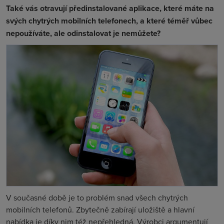
Také vás otravují předinstalované aplikace, které máte na
svých chytrých mobilních telefonech, a které téměř vůbec
nepoužíváte, ale odinstalovat je nemůžete?
V současné době je to problém snad všech chytrých
mobilních telefonů. Zbytečně zabírají uložiště a hlavní
nabídka je díky nim též nepřehledná. Výrobci argumentují