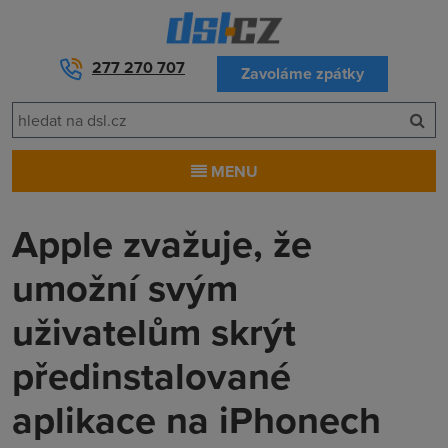
277 270 707
Zavoláme zpátky
MENU
Apple zvažuje, že
umožní svým
uživatelům skrýt
předinstalované
aplikace na iPhonech