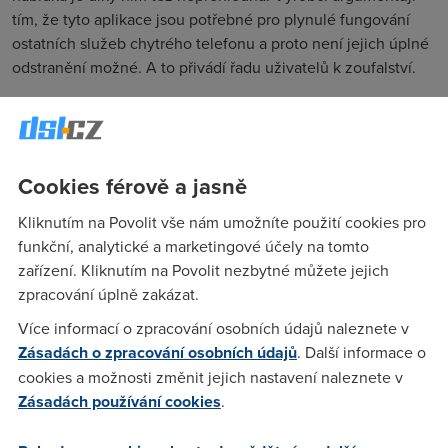
tím, že tyto aplikace jsou potřebné pro plynulé fungování
ostatních služeb chytrého telefonu a proto není jejich úplné
odstranění možné. A to přivádí řadu uživatelů k zoufalství.
Dobrá zpráva pro uživatele
iPhonů
Cookies férově a jasně
Ke změně se však pravděpodobně schyluje u výrobce
mobilních telefonů
iPhone
. Podle nedávno objeveného
Kliknutím na Povolit vše nám umožníte použití cookies pro
kódu v metadatech na
iTunes
, se zdá, že
Apple
pracuje na
funkční, analytické a marketingové účely na tomto
způsobu, jak tento problém, který trápí mnoho jeho
zařízení. Kliknutím na Povolit nezbytné můžete jejich
uživatelů, řešit. Již dříve zástupci firmy poznamenali, že
zpracování úplně zakázat.
úplné vymazání nikdy nebude možné, jelikož aplikace mezi
Více informací o zpracování osobních údajů naleznete v
sebou „komunikují“, ale alespoň bude možné je na mobilním
Zásadách o zpracování osobních údajů
. Další informace o
telefonu skrýt.
cookies a možnosti změnit jejich nastavení naleznete v
iPhony momentálně zahrnují 32 předinstalovaných aplikací,
Zásadách používání cookies
.
mezi které patří třeba
Apple Watch, Kompas, Mapy,
Kalkulačka
a další. Zatím se neví, kdy přesně by tato