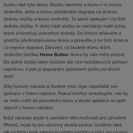
budou obě tyto ikony. Složku otevřete a ikonu v ní znovu
stiskněte, držte a znovu přetáhněte doprava na druhou
stránku složky a ikonu uvolněte. To samé opakujte i na třetí
stránku složky. V dolní části složky se nacházejí malé tečky,
které znázorňují jednotlivé stránky. Do třetice stiskněte a
podržte předinstalovanou ikonu a přesuňte ji na třetí stránce
co nejvíce doprava. Zároveň, co budete ikonu držet,
stiskněte tlačítko
Home Button
. Ikona by vám měla zmizet.
Do jedné složky takto můžete dát více nežádoucích aplikací
najednou, a pak je popsaným způsobem jednu po druhé
skrýt.
Díky tomuto návodu si budete moci lépe uspořádat své
aplikace v hlavní nabídce. Pokud telefon restartujete, vše by
se mělo vrátit do původního stavu a skryté aplikace se opět
objevit v hlavní nabídce.
Když opravdu dojde k zavedení této možnosti pro uživatele
iPhonů, bude to pro všechny skvělá zpráva. Uvidíme také,
jak na tento krok zareagují ostatní výrobci a zda i oni projeví