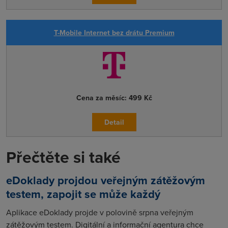
T-Mobile Internet bez drátu Premium
Cena za měsíc:
499 Kč
Detail
Přečtěte si také
eDoklady projdou veřejným zátěžovým
testem, zapojit se může každý
Aplikace eDoklady projde v polovině srpna veřejným
zátěžovým testem. Digitální a informační agentura chce