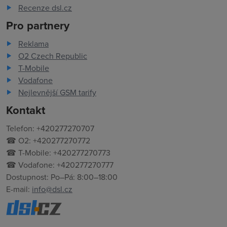
Recenze dsl.cz
Pro partnery
Reklama
O2 Czech Republic
T-Mobile
Vodafone
Nejlevnější GSM tarify
Kontakt
Telefon: +420277270707
☎ O2: +420277270772
☎ T-Mobile: +420277270773
☎ Vodafone: +420277270777
Dostupnost: Po–Pá: 8:00–18:00
E-mail:
info@dsl.cz