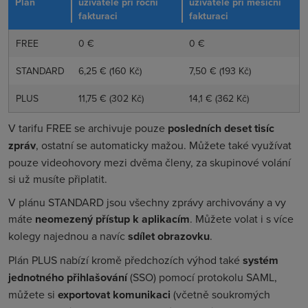
Plán
uživatele při roční
uživatele při měsíční
fakturaci
fakturaci
FREE
0 €
0 €
STANDARD
6,25 € (160 Kč)
7,50 € (193 Kč)
PLUS
11,75 € (302 Kč)
14,1 € (362 Kč)
V tarifu FREE se archivuje pouze
posledních deset tisíc
zpráv
, ostatní se automaticky mažou. Můžete také využívat
pouze videohovory mezi dvěma členy, za skupinové volání
si už musíte připlatit.
V plánu STANDARD jsou všechny zprávy archivovány a vy
máte
neomezený přístup k aplikacím
. Můžete volat i s více
kolegy najednou a navíc
sdílet obrazovku
.
Plán PLUS nabízí kromě předchozích výhod také
systém
jednotného přihlašování
(SSO) pomocí protokolu SAML,
můžete si
exportovat komunikaci
(včetně soukromých