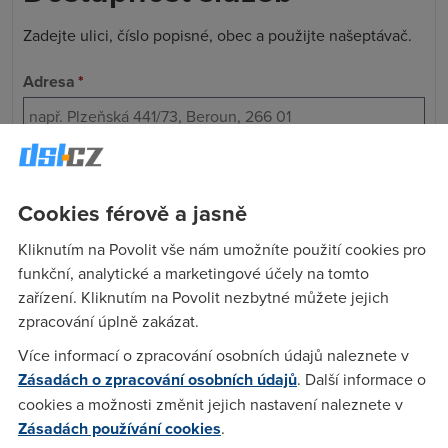
Zadejte ulici, číslo popisné, obec a použijte našeptávač.
Adresa
*
Telefon
*
Cookies férově a jasně
Vaše osobní údaje zpracováváme v souladu s
GDPR
Kliknutím na Povolit vše nám umožníte použití cookies pro
funkční, analytické a marketingové účely na tomto
Ověřit dostupnost
zařízení. Kliknutím na Povolit nezbytné můžete jejich
zpracování úplně zakázat.
Více informací o zpracování osobních údajů naleznete v
Jaké jsou jeho výhody?
Zásadách o zpracování osobních údajů
. Další informace o
cookies a možnosti změnit jejich nastavení naleznete v
Aplikace vám umožní sdílet se členy vašeho týmu nejen
Zásadách používání cookies
.
různé
soubory, ale i prezentace, fotografie a videa
. Veškeré