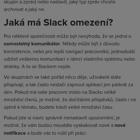
skupin a zpráv) nebo nastavit, jaký typ zpráv chcete
archvivat a jaký ne.
Jaká má Slack omezení?
Pro některé společnosti může být nevýhoda, že se jedná o
samostatný komunikátor
. Někdy může být z důvodu
konzistence, nebo pro lepší navigaci pracovníků, jednodušší
udržet veškerou komunikaci v rámci vlastního systému nebo
stránky. A to se Slackem nejde.
Ve skupinách se také pořád něco děje, uživatelé stále
přispívají, a tak často nestačí zapnout aplikaci jen párkrát za
den. Pokud má vaše pracovní místo na Slacku velké
množství členů, je možné, že dočítáním příspěvků, často i ne
úplně k tématu, budete trávit velké množství času.
Pokud jste si navíc správně nenastavili upozornění, je
možné, že vám budou neustále vyskakovat nové a
nové
notifikace
a bude vás to rušit při práci.