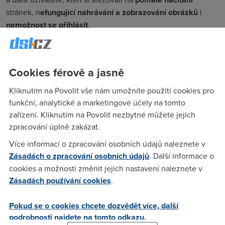
stránek, n
efungující nahrávání a zobrazování obrázků
i
nemožnost se přihlásit
.
Je ale možné, že jste doposud žádné problémy
nezaznamenali. Záleží totiž na tom, jaký
server Facebooku
zrovna obsluhuje vaše zařízení.
Cookies férově a jasně
Situace se příliš nelepší
Kliknutím na Povolit vše nám umožníte použití cookies pro
funkční, analytické a marketingové účely na tomto
S výpadkem se museli potýkat lidé po celém světě, většina
zařízení. Kliknutím na Povolit nezbytné můžete jejich
včerejších hlášení ale pocházela z
Evropy a Severní
zpracování úplně zakázat.
Ameriky
. Zatím není jasné, co přesně za nedostupností
Více informací o zpracování osobních údajů naleznete v
služeb stálo.
Zásadách o zpracování osobních údajů
. Další informace o
Ani dnes ráno se situace o mnoho nezlepšila. Facebook sice
cookies a možnosti změnit jejich nastavení naleznete v
oznámil, že teď už vše funguje tak, jak má, ale ve
Zásadách používání cookies
.
skutečnosti se výpadek pouze
přesunul do Asie
a přetrvává
ve
střední a jižní Evropě
. V
USA
už sociální sítě znovu
Pokud se o cookies chcete dozvědět více, další
normálně běží.
podrobnosti najdete na tomto odkazu.