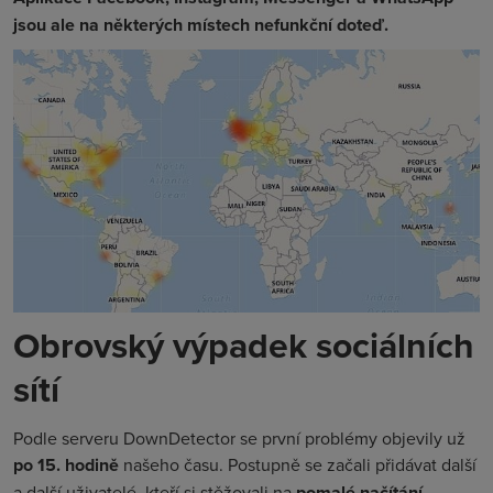
jsou ale na některých místech nefunkční doteď.
Obrovský výpadek sociálních
sítí
Podle serveru DownDetector se první problémy objevily už
po 15. hodině
našeho času. Postupně se začali přidávat další
a další uživatelé, kteří si stěžovali na
pomalé načítání