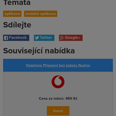
Témata
aplikace
mobilní aplikace
Sdílejte
Facebook
Twitter
Google+
Související nabídka
Vodafone Připojení bez kabelu Naplno
Cena za měsíc:
490 Kč
Detail