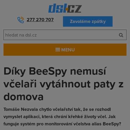
277 270 707
Zavoláme zpátky
MENU
Díky BeeSpy nemusí
včelaři vytáhnout paty z
domova
Tomáše Nezvala chytlo včelařství tak, že se rozhodl
vymyslet aplikaci, která chrání křehké životy včel. Jak
funguje systém pro monitorování včelstva alias BeeSpy?