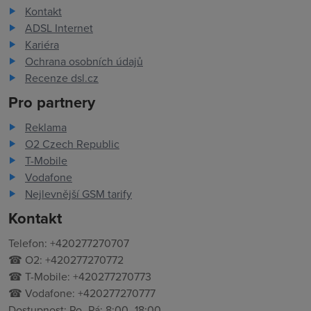
Kontakt
ADSL Internet
Kariéra
Ochrana osobních údajů
Recenze dsl.cz
Pro partnery
Reklama
O2 Czech Republic
T-Mobile
Vodafone
Nejlevnější GSM tarify
Kontakt
Telefon: +420277270707
☎ O2: +420277270772
☎ T-Mobile: +420277270773
☎ Vodafone: +420277270777
Dostupnost: Po–Pá: 8:00–18:00