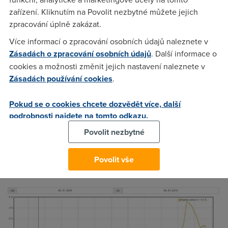
zařízení. Kliknutím na Povolit nezbytné můžete jejich
zpracování úplně zakázat.
Více informací o zpracování osobních údajů naleznete v
Zásadách o zpracování osobních údajů
. Další informace o
cookies a možnosti změnit jejich nastavení naleznete v
Zásadách používání cookies
.
Jak váha funguje?
Pokud se o cookies chcete dozvědět více, další
Včelař postaví úl na kovovou konstrukci s tenzometrickým
podrobnosti najdete na tomto odkazu.
můstkem a řídící elektronikou. Váha má i
LED displej
Povolit nezbytné
zobrazující stavy bez využití počítače, pro online sledování
použije bezdrátový mobul. Na jednom místě může včelař
Povolit vše
shromáždit maximálně pět vah, které lze napájet z jediného
zdroje. Data pak váhy posílají
do cloudové databáze
.