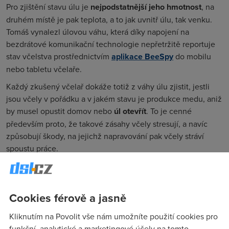
Pro zjištění stavu úlu je
nejpodstatnější jeho hmotnost
, na
druhém místě je pak teplota, a to jak uvnitř úlu, tak venku.
Tomáš vynalezl úlovou váhu, která díky napojení na
bezdrátové komunikační technologie nepřetržitě reportuje
stav včelstva prostřednictvím
aplikace BeeSpy
do mobilu
nebo tabletu včelaře.
Každý zkušený včelař dokáže totiž z váhy úlu zjistit, jestli
jsou včely v pořádku a v jakém stavu je produkce medu, aniž
by musel opustit domov nebo
úl otevřít
. To je cenné
především proto, že takové zásahy včely stresují, a navíc
způsobují škody, na jejichž napravování pak včely stráví
spoustu práce.
Cookies férově a jasně
Kliknutím na Povolit vše nám umožníte použití cookies pro
funkční, analytické a marketingové účely na tomto