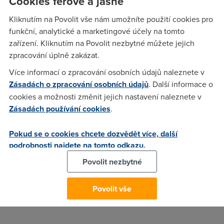
Cookies férově a jasně
sice rozjíždí i jiné inovativní projekty jako Apple Watch nebo
Kliknutím na Povolit vše nám umožníte použití cookies pro
vlastní autonomní auta, jejím hlavním byznysem ale zůstává
funkční, analytické a marketingové účely na tomto
prodej iPhonů
," řekl Hospodářským novinám analytik
zařízení. Kliknutím na Povolit nezbytné můžete jejich
investiční skupiny DRFG
Michal Šperka
.
zpracování úplně zakázat.
Google
a jeho server
YouTube
využívá každý den více jak
Více informací o zpracování osobních údajů naleznete v
miliarda lidí z celého světa, zatímco
iPhone
vlastní přibližně
Zásadách o zpracování osobních údajů
. Další informace o
miliarda a pokud firma nepřichází s něčím novým, jejich
cookies a možnosti změnit jejich nastavení naleznete v
zájem se snižuje.
Zásadách používání cookies
.
V žebříčku, který pořádá agentura
Millward
Brown
, se na
třetím místě umístil
Microsoft
. Do nejlepší desítky se nově
Pokud se o cookies chcete dozvědět více, další
dostal
Facebook
, který skončil na pátém místě a
Amazon
se
podrobnosti najdete na tomto odkazu.
sedmou příčkou. Společnosti
Coca-Cola
a
Malboro
, které se
Povolit nezbytné
ještě minulý rok držely na předních příčkách, se letos do
desítky nehodnotnějších značek nedostaly.
Povolit vše