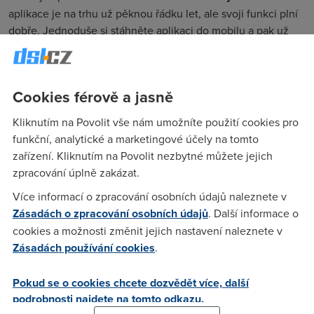
aplikace je na trhu už pěknou řádku let, ale svoji funkci plní
dobře. Jednoduše si stáhněte aplikaci do mobilu a pak už
jen zadávejte vše, co spořádáte, včetně nápojů. Aplikace má
rozsáhlou databázi potravin a nestává se moc často, že byste
v ní něco neobjevili. V případě nutnosti můžete zanést
Cookies férově a jasně
novou položku. U každé potraviny vidíte kolik má procent
tuků, bílkovin, sacharidů atd. Důležité je v aplikaci pravdivě
Kliknutím na Povolit vše nám umožníte použití cookies pro
vyplnit údaje o sobě, pak už jasně víte, na kolik kilojoulů
funkční, analytické a marketingové účely na tomto
máte za den nárok. Do aplikace také vyplňujete svoji
zařízení. Kliknutím na Povolit nezbytné můžete jejich
aktivitu. Kromě sportů také třeba spánek a sezení u počítače.
zpracování úplně zakázat.
Díky této aplikaci máte během velmi krátké chvíle jasno,
Více informací o zpracování osobních údajů naleznete v
čeho máte příliš a čeho naopak málo.
Zásadách o zpracování osobních údajů
. Další informace o
cookies a možnosti změnit jejich nastavení naleznete v
Zásadách používání cookies
.
Pokud se o cookies chcete dozvědět více, další
podrobnosti najdete na tomto odkazu.