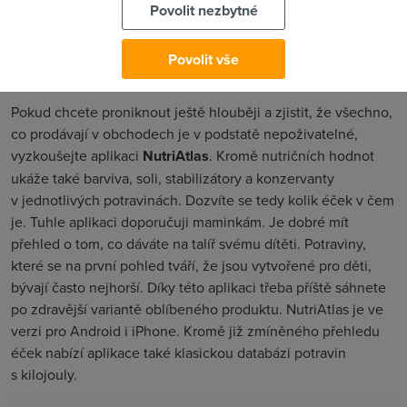
Povolit nezbytné
Povolit vše
NutriAtlas
Pokud chcete proniknout ještě hlouběji a zjistit, že všechno,
co prodávají v obchodech je v podstatě nepoživatelné,
vyzkoušejte aplikaci
NutriAtlas
. Kromě nutričních hodnot
ukáže také barviva, soli, stabilizátory a konzervanty
v jednotlivých potravinách. Dozvíte se tedy kolik éček v čem
je. Tuhle aplikaci doporučuji maminkám. Je dobré mít
přehled o tom, co dáváte na talíř svému dítěti. Potraviny,
které se na první pohled tváří, že jsou vytvořené pro děti,
bývají často nejhorší. Díky této aplikaci třeba příště sáhnete
po zdravější variantě oblíbeného produktu. NutriAtlas je ve
verzi pro Android i iPhone. Kromě již zmíněného přehledu
éček nabízí aplikace také klasickou databázi potravin
s kilojouly.