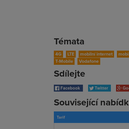
Témata
4G
LTE
mobilní internet
mobil
T-Mobile
Vodafone
Sdílejte
Facebook
Twitter
Go
Související nabíd
Tarif