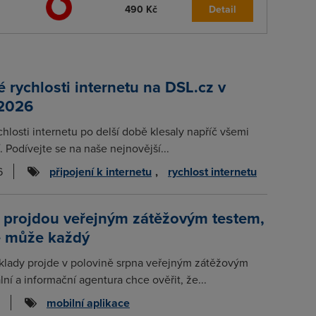
490 Kč
Detail
rychlosti internetu na DSL.cz v
 2026
chlosti internetu po delší době klesaly napříč všemi
. Podívejte se na naše nejnovější...
6
připojení k internetu
,
rychlost internetu
 projdou veřejným zátěžovým testem,
e může každý
klady projde v polovině srpna veřejným zátěžovým
lní a informační agentura chce ověřit, že...
mobilní aplikace