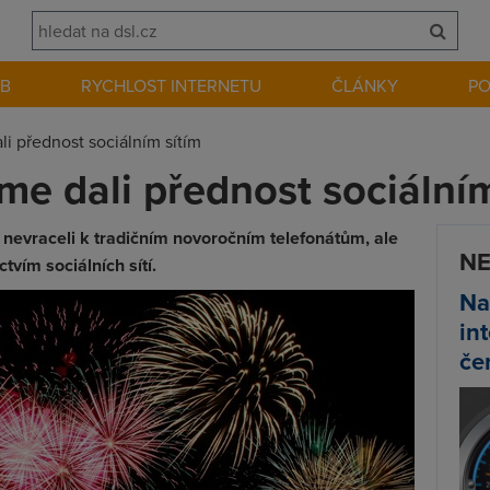
EB
RYCHLOST INTERNETU
ČLÁNKY
P
ali přednost sociálním sítím
jsme dali přednost sociální
i nevraceli k tradičním novoročním telefonátům, ale
NE
ctvím sociálních sítí.
Na
in
če