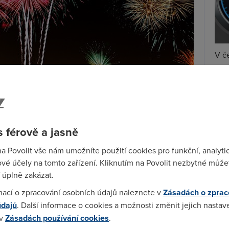
V če
zryc
se 
měře
Ry
 férově a jasně
označně vede. Silvestr to potvrdil, a to dokonce
na
no procento porazil Vánoce. To znamená, že u
O2
na Povolit vše nám umožníte použití cookies pro funkční, analyti
 dat o 201 %
oproti minulému roku.
vé účely na tomto zařízení. Kliknutím na Povolit nezbytné můžet
 úplně zakázat.
osincový den
víc než 13,9 milionu hovorů
, hodinu po
ákazníci O2 se nepotýkali s žádnými problémy s
mací o zpracování osobních údajů naleznete v
Zásadách o zprac
údajů
. Další informace o cookies a možnosti změnit jejich nastav
 v
Zásadách používání cookies
.
V síti LTE zaznamenal nárůst v objemu přenesených dat