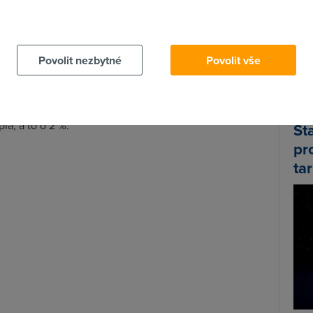
o 267 %. Češi nejvíc datovali
mezi 18. a 19. hodinou
.
 cookies chcete dozvědět více, další podrobnosti najdete na t
lesl
, celkově napočítal operátor příchozích i
Wi-F
nu. V nejrušnější hodinu, tedy hodinu po půlnoci,
Prů
Povolit nezbytné
Povolit vše
ovorů.
mez
Podí
lých let odklonili asi nejméně, ale ne zanedbatelně.
e Silvestrem 2016
o 43 %
, ale i četnost hovorů, narozdíl
la, a to o 2 %.
St
pr
tar