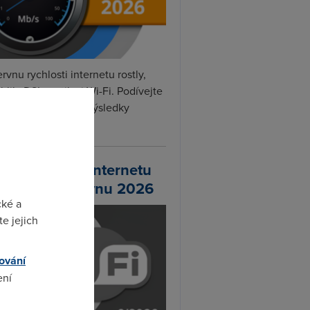
rvnu rychlosti internetu rostly,
hlily DSL, optika i Wi-Fi. Podívejte
na naše nejnovější výsledky
ní...
chlosti Wi-Fi internetu
 DSL.cz v červnu 2026
cké a
e jejich
ování
ení