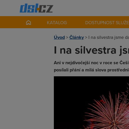
KATALOG
DOSTUPNOST SLUŽ
Úvod
>
Články
>
I na silvestra jsme d
I na silvestra 
Ani v nejdivočejší noc v roce se Češ
posílali přání a milá slova prostředni