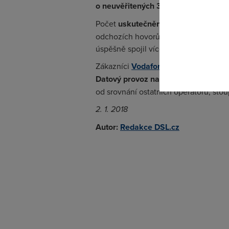
o neuvěřitených 327 %
, celkově pak 
Pokud se o
Počet
uskutečněných hovorů o 2 % k
odkazu.
odchozích hovorů více než 20,4 milio
úspěšně spojil více než 2,8 milionu h
Zákazníci
Vodafonu
se od hodnot minu
Datový provoz narostl
ve srovnání s
od srovnání ostatních operátorů, stoup
2. 1. 2018
Autor:
Redakce DSL.cz