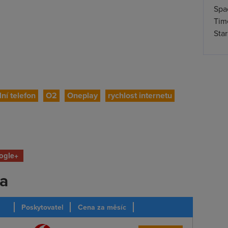
Spa
Time
Star
ní telefon
O2
Oneplay
rychlost internetu
ogle+
ka
Poskytovatel
Cena za měsíc