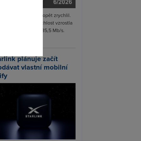
omto
i internet v červnu opět zrychlil.
měrná naměřená rychlost vzrostla
iměsíčně o 4 % na 35,5 Mb/s.
vejte...
arlink plánuje začít
odávat vlastní mobilní
ify