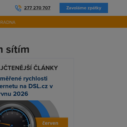
277 270 707
Zavoláme zpátky
ORADNA
m sítím
JČTENĚJŠÍ ČLÁNKY
měřené rychlosti
ternetu na DSL.cz v
rvnu 2026