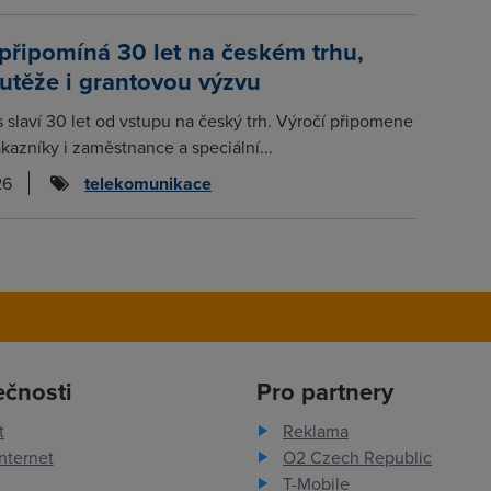
připomíná 30 let na českém trhu,
utěže i grantovou výzvu
s slaví 30 let od vstupu na český trh. Výročí připomene
kazníky i zaměstnance a speciální...
26
telekomunikace
ečnosti
Pro partnery
t
Reklama
nternet
O2 Czech Republic
T-Mobile