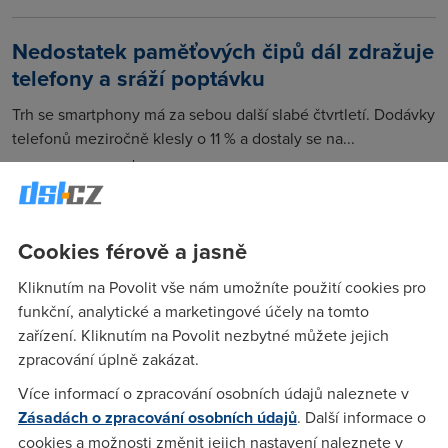
Nedostatek paměťových čipů dál zdražuje
telefony a sráží poptávku
Trh se smartphony má za sebou další slabé čtvrtletí. Dodávky
telefonů meziročně klesly o 11 % a dostaly se na...
28. 7. 2026
telekomunikace
Francie jako první v Evropě zakáže
Cookies férově a jasně
sociální sítě dětem do 15 let
Kliknutím na Povolit vše nám umožníte použití cookies pro
Francie schválila zákon, který od roku 2027 zakáže
funkční, analytické a marketingové účely na tomto
používání sociálních sítí dětem mladším 15 let. Přístup
zařízení. Kliknutím na Povolit nezbytné můžete jejich
bude...
zpracování úplně zakázat.
25. 7. 2026
telekomunikace
Více informací o zpracování osobních údajů naleznete v
Zásadách o zpracování osobních údajů
. Další informace o
cookies a možnosti změnit jejich nastavení naleznete v
Starlink plánuje začít prodávat vlastní